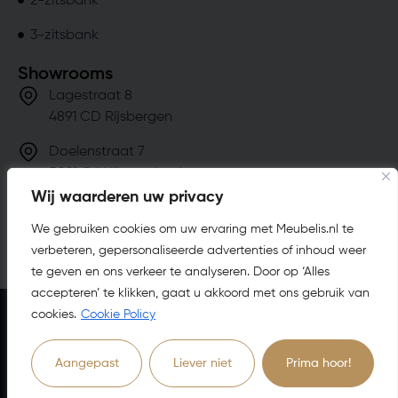
2-zitsbank
3-zitsbank
Showrooms
Lagestraat 8
4891 CD Rijsbergen
Doelenstraat 7
5081 CJ Hilvarenbeek
Wij waarderen uw privacy
info@meubelis.nl
We gebruiken cookies om uw ervaring met Meubelis.nl te
(076) 201 49 19
verbeteren, gepersonaliseerde advertenties of inhoud weer
te geven en ons verkeer te analyseren. Door op ‘Alles
accepteren’ te klikken, gaat u akkoord met ons gebruik van
cookies.
Cookie Policy
Algemene voorwaarden
Cookie voorwaarden
Privacy verklaring
Aangepast
Liever niet
Prima hoor!
4.8
63
Beoordelingen