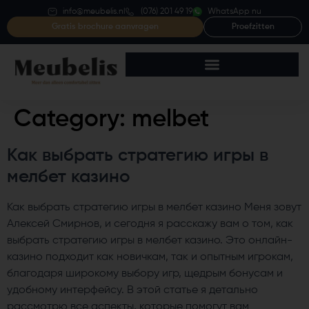
info@meubelis.nl
(076) 201 49 19
WhatsApp nu
Gratis brochure aanvragen
Proefzitten
Category:
melbet
Как выбрать стратегию игры в
мелбет казино
Как выбрать стратегию игры в мелбет казино Меня зовут
Алексей Смирнов, и сегодня я расскажу вам о том, как
выбрать стратегию игры в мелбет казино. Это онлайн-
казино подходит как новичкам, так и опытным игрокам,
благодаря широкому выбору игр, щедрым бонусам и
удобному интерфейсу. В этой статье я детально
рассмотрю все аспекты, которые помогут вам