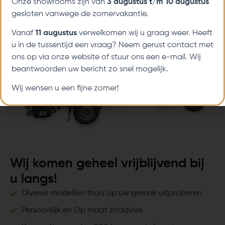
Onze showrooms zijn van
3 augustus t/m 10 augustus
gesloten vanwege de zomervakantie.
Vanaf
11 augustus
verwelkomen wij u graag weer. Heeft
u in de tussentijd een vraag? Neem gerust contact met
ons op via onze website of stuur ons een e-mail. Wij
beantwoorden uw bericht zo snel mogelijk.
Wij wensen u een fijne zomer!
Wij komen geheel vrijblijvend bij
u langs!
Diverse modellen thuis op uw gemak uitproberen
Persoonlijk en Op maat zitadvies