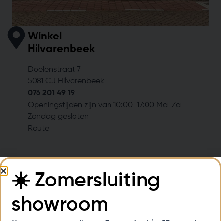
Winkel
Hilvarenbeek
Doelenstraat 7
5081 CJ Hilvarenbeek
076 201 49 19
Openingstijden zijn van 10:00-17:00 Ma-Za
Zondag gesloten
Route
☀️ Zomersluiting
showroom