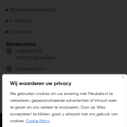
Stoel met verwarming
2-zitsbank
3-zitsbank
Showrooms
Lagestraat 8
4891 CD Rijsbergen
Doelenstraat 7
5081 CJ Hilvarenbeek
Wij waarderen uw privacy
info@meubelis.nl
We gebruiken cookies om uw ervaring met Meubelis.nl te
(076) 201 49 19
verbeteren, gepersonaliseerde advertenties of inhoud weer
te geven en ons verkeer te analyseren. Door op ‘Alles
accepteren’ te klikken, gaat u akkoord met ons gebruik van
cookies.
Cookie Policy
Algemene voorwaarden
Cookie voorwaarden