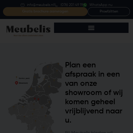
info@meubelis.nl
(076) 201 49 19
WhatsApp nu
Gratis brochure aanvragen
Proefzitten
Plan een
afspraak in een
van onze
showroom of wij
komen geheel
vrijblijvend naar
u.