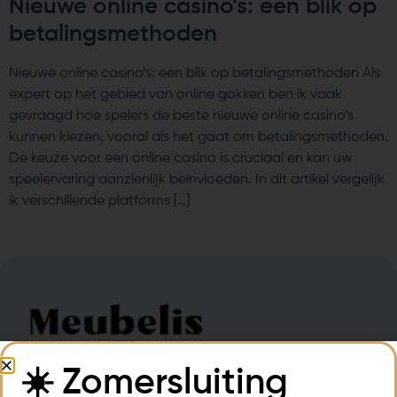
Nieuwe online casino’s: een blik op
betalingsmethoden
Nieuwe online casino’s: een blik op betalingsmethoden Als
expert op het gebied van online gokken ben ik vaak
gevraagd hoe spelers de beste nieuwe online casino’s
kunnen kiezen, vooral als het gaat om betalingsmethoden.
De keuze voor een online casino is cruciaal en kan uw
speelervaring aanzienlijk beïnvloeden. In dit artikel vergelijk
ik verschillende platforms […]
Ontdek de perfecte oplossing voor rugklachten en
☀️ Zomersluiting
comfortbehoeften bij ouderdom met de hoogwaardige