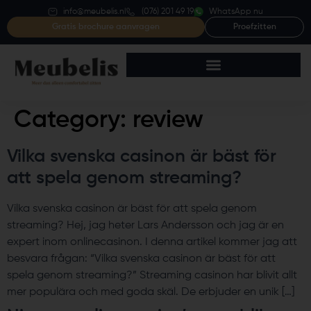
info@meubelis.nl
(076) 201 49 19
WhatsApp nu
Gratis brochure aanvragen
Proefzitten
Category:
review
Vilka svenska casinon är bäst för
att spela genom streaming?
Vilka svenska casinon är bäst för att spela genom
streaming? Hej, jag heter Lars Andersson och jag är en
expert inom onlinecasinon. I denna artikel kommer jag att
besvara frågan: “Vilka svenska casinon är bäst för att
spela genom streaming?” Streaming casinon har blivit allt
mer populära och med goda skäl. De erbjuder en unik […]