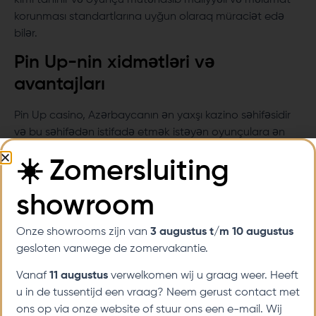
korunması standartlarına uyğun olaraq müraciət edə
bilər.
Pin Up-nin xidmətləri və
avantajları
Pin Up casino, Azərbaycanın ən yaxşı kazino səhifəsidir
və bu səhifədən istifadə etmək istəyən oyunçulara ən
geniş seçim, müraciət məkanı və məhsullar sunur. Pin
☀️ Zomersluiting
Up-nin xidmətləri arasında ən mühüm olanları: əsas
oyunlar, live casino, slotlar, spordaxımlar və bonuslar yer
showroom
alır. Pin Up giriş saytında oyunçulara ən yaxşı oyunlar və
məhsullar təqdim edilir, bu səbəldə Pin Up casino
Onze showrooms zijn van
3 augustus t/m 10 augustus
Azərbaycanın ən populyar və məşhur casino səhifəsidir.
gesloten vanwege de zomervakantie.
Pin Up-nin avantajları arasında: rahat müraciət məkanı,
Vanaf
11 augustus
verwelkomen wij u graag weer. Heeft
24 saat davam etməyən xidmət, əsas oyunlar və live
u in de tussentijd een vraag? Neem gerust contact met
casino, geniş bonus programı, güvenli mali təminat və
ons op via onze website of stuur ons een e-mail. Wij
ən yaxşı məhsullar yer alır. Pinap az səhifəsindən istifadə