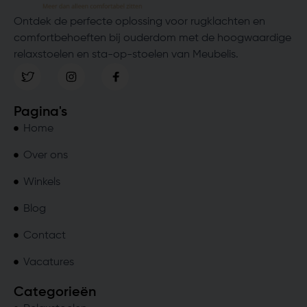
Ontdek de perfecte oplossing voor rugklachten en
comfortbehoeften bij ouderdom met de hoogwaardige
relaxstoelen en sta-op-stoelen van Meubelis.
Pagina's
Home
Over ons
Winkels
Blog
Contact
Vacatures
Categorieën