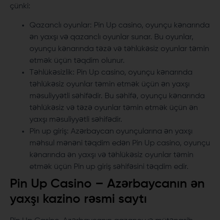
çünki:
Qazanclı oyunlar: Pin Up casino, oyunçu kənarında
ən yaxşı və qazanclı oyunlar sunar. Bu oyunlar,
oyunçu kənarında təzə və təhlükəsiz oyunlar təmin
etmək üçün təqdim olunur.
Təhlükəsizlik: Pin Up casino, oyunçu kənarında
təhlükəsiz oyunlar təmin etmək üçün ən yaxşı
məsuliyyətli səhifədir. Bu səhifə, oyunçu kənarında
təhlükəsiz və təzə oyunlar təmin etmək üçün ən
yaxşı məsuliyyətli səhifədir.
Pin up giriş: Azərbaycan oyunçularına ən yaxşı
məhsul mənəni təqdim edən Pin Up casino, oyunçu
kənarında ən yaxşı və təhlükəsiz oyunlar təmin
etmək üçün Pin up giriş səhifəsini təqdim edir.
Pin Up Casino – Azərbaycanın ən
yaxşı kazino rəsmi saytı