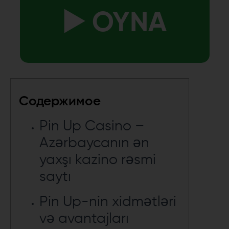
▶️ OYNA
Содержимое
Pin Up Casino –
Azərbaycanın ən
yaxşı kazino rəsmi
saytı
Pin Up-nin xidmətləri
və avantajları