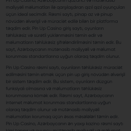
Pin Up Casino, Azərbaycanın qazancı və mütənasib
maliyyəli məlumatları ilə qarşılaşdıran qızıl qızıl oyunçuları
üçün ideal secimdir. Rəsmi saytı, pinap az və pinup
növüdən əlverişli və müraciət edilə bilən bir platforma
təqdim edir. Pin Up Casino giriş saytı, oyunların
təhlükəsiz və sürətli yüklənməsini təmin edir və
məlumatların təhlükəsiz şifrələndirilməsini təmin edir. Bu
sayt, Azərbaycanın mütənasib maliyyəli və məlumat
korunması standartlarına uyğun olaraq təqdim olunur.
Pin Up Casino rəsmi saytı, oyunların təhlükəsiz müraciət
edilməsini təmin etmək üçün pin up giriş növüdən əlverişli
bir sistem təqdim edir. Bu sistem, oyunların düzgün
funksiyalı olmasına və məlumatların təhlükəsiz
korunmasına kömək edir. Rəsmi sayt, Azərbaycanın
internet məlumat korunması standartlarına uyğun
olaraq təqdim olunur və mütənasib maliyyəli
məlumatları korumaq üçün əsas məsələləri təmin edir.
Pin Up Casino, Azərbaycanın ən yaxşı kazino rəsmi saytı
kimi tanınır və oyunçu mütənasib maliyyəli və məlumat