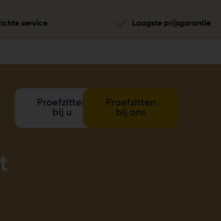
ichte service
Laagste prijsgarantie
Proefzitten
Proefzitten
bij u
bij ons
t