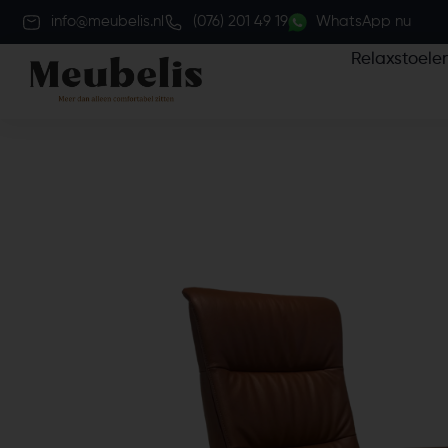
info@meubelis.nl
(076) 201 49 19
WhatsApp nu
Relaxstoele