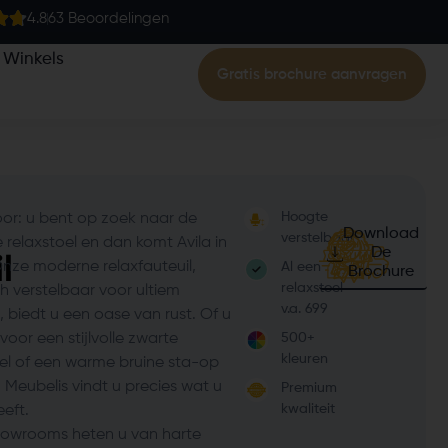
4.8
63 Beoordelingen
Winkels
Gratis brochure aanvragen
Hoogte
oor: u bent op zoek naar de
Download
verstelbaar
 relaxstoel en dan komt Avila in
De
l
Onze moderne relaxfauteuil,
Al een
Brochure
relaxstoel
ch verstelbaar voor ultiem
v.a. 699
 biedt u een oase van rust. Of u
 voor een stijlvolle zwarte
500+
kleuren
oel of een warme bruine sta-op
ij Meubelis vindt u precies wat u
Premium
kwaliteit
eft.
owrooms heten u van harte