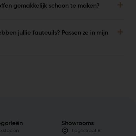
offen gemakkelijk schoon te maken?
ben jullie fauteuils? Passen ze in mijn
gorieën
Showrooms
xstoelen
Lagestraat 8