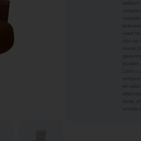
welkom 
verkenn
verstelb
iedereen
weet te
sta-op 
brede a
geavanc
stoelen.
Laat u 
ontspan
en relax
allemaa
stoel, 
smaak e