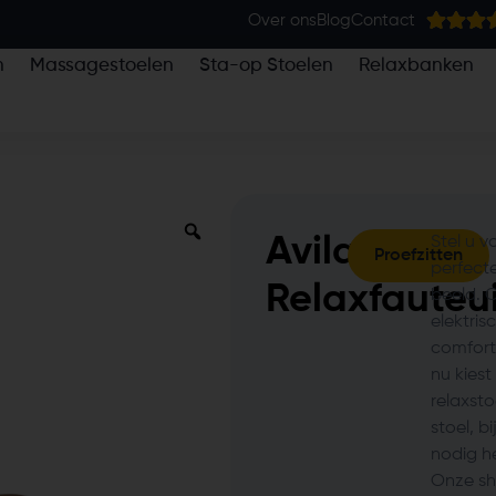
Over ons
Blog
Contact
n
Massagestoelen
Sta-op Stoelen
Relaxbanken
Avila
Stel u v
Proefzitten
perfecte
Relaxfauteui
beeld. 
elektris
comfort,
nu kiest
relaxst
stoel, b
nodig he
Onze sh