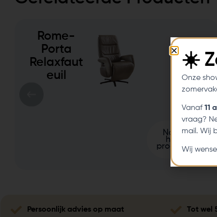
Rome-
Porta
☀️ 
Relaxfaut
euil
Onze sho
zomervaka
Vanaf
11 
vraag? Ne
mail. Wij
Naar
het
product
Wij wense
Persoonlijk advies op maat
Tot wel 