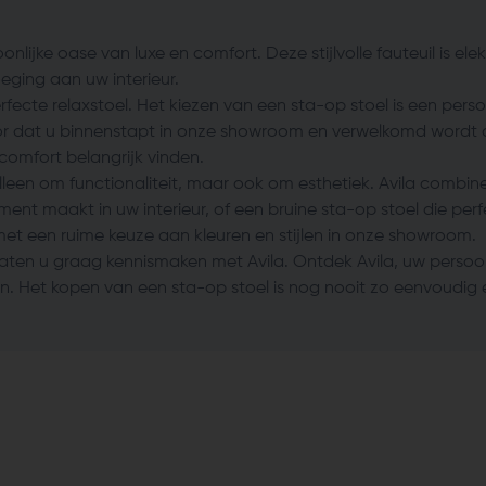
oonlijke oase van luxe en comfort. Deze stijlvolle fauteuil is e
eging aan uw interieur.
cte relaxstoel. Het kiezen van een sta-op stoel is een persoo
or dat u binnenstapt in onze showroom en verwelkomd wordt do
comfort belangrijk vinden.
 alleen om functionaliteit, maar ook om esthetiek. Avila comb
nt maakt in uw interieur, of een bruine sta-op stoel die perfect
 met een ruime keuze aan kleuren en stijlen in onze showroom.
aten u graag kennismaken met Avila. Ontdek Avila, uw persoon
en. Het kopen van een sta-op stoel is nog nooit zo eenvoud