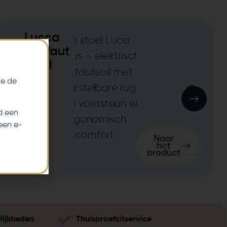
Lucca
Relaxfaut
euil
e de
d een
een e-
Naar
het
product
lijkheden
Thuisproefzitservice