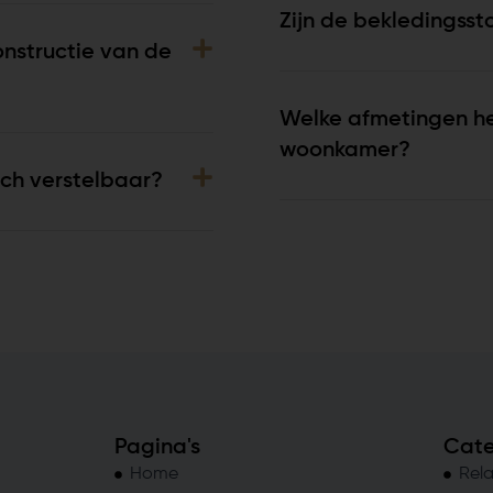
Zijn de bekledingsst
onstructie van de
Welke afmetingen heb
woonkamer?
isch verstelbaar?
Pagina's
Cate
Home
Rela