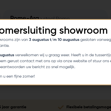
Rome-Ara
Relaxfaut
Zomersluiting showroom
euil
wrooms zijn van
3 augustus t/m 10 augustus
gesloten vanweg
ntie.
augustus
verwelkomen wij u graag weer. Heeft u in de tussentij
em gerust contact met ons op via onze website of stuur ons 
 beantwoorden uw bericht zo snel mogelijk.
Naar
het
product
n u een fijne zomer!
5 jaar garantie
Flexibele betalingsmoge