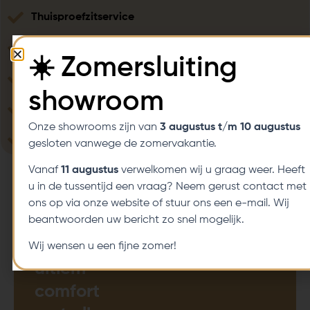
Thuisproefzitservice
Diverse aanpassingsmogelijkheden
☀️ Zomersluiting
Klantgerichte service
showroom
Laagste prijsgarantie
Onze showrooms zijn van
3 augustus t/m 10 augustus
Servicedekking Nederland en Belgie
gesloten vanwege de zomervakantie.
Vanaf
11 augustus
verwelkomen wij u graag weer. Heeft
u in de tussentijd een vraag? Neem gerust contact met
Ervaar
ons op via onze website of stuur ons een e-mail. Wij
Proefzitten
Proefzitten
bij u
bij ons
beantwoorden uw bericht zo snel mogelijk.
ongekende
luxe en
Wij wensen u een fijne zomer!
ultiem
comfort