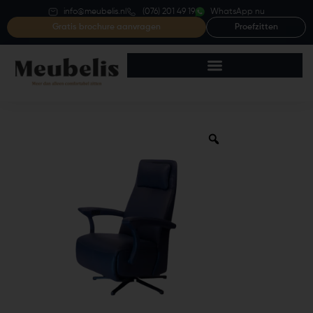
info@meubelis.nl
(076) 201 49 19
WhatsApp nu
Gratis brochure aanvragen
Proefzitten