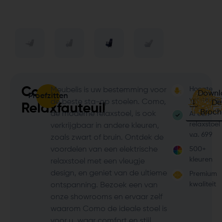
Como
Hoogte
Meubelis is uw bestemming voor
Downl
Proefzitten
verstelba
de beste sta-op stoelen. Como,
De
Relaxfauteuil
Broch
de moderne relaxstoel, is ook
Al een
relaxstoel
verkrijgbaar in andere kleuren,
v.a. 699
zoals zwart of bruin. Ontdek de
voordelen van een elektrische
500+
kleuren
relaxstoel met een vleugje
design, en geniet van de ultieme
Premium
kwaliteit
ontspanning. Bezoek een van
onze showrooms en ervaar zelf
waarom Como de ideale stoel is
voor u, waar comfort en stijl