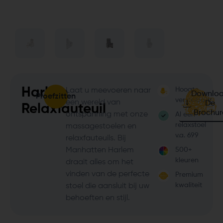
Harlem
Hoogte
Laat u meevoeren naar
Downlo
Proefzitten
verstelbaar
een wereld van
De
Relaxfauteuil
Brochur
ontspanning met onze
Al een
relaxstoel
massagestoelen en
v.a. 699
relaxfauteuils. Bij
Manhatten Harlem
500+
kleuren
draait alles om het
vinden van de perfecte
Premium
kwaliteit
stoel die aansluit bij uw
behoeften en stijl.