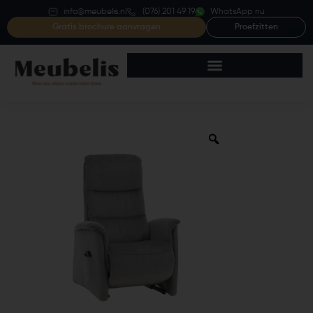
info@meubelis.nl
(076) 201 49 19
WhatsApp nu
Gratis brochure aanvragen
Proefzitten