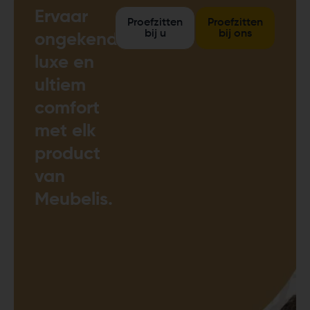
Ervaar
Proefzitten
Proefzitten
bij u
bij ons
ongekende
luxe en
ultiem
comfort
met elk
product
van
Meubelis.