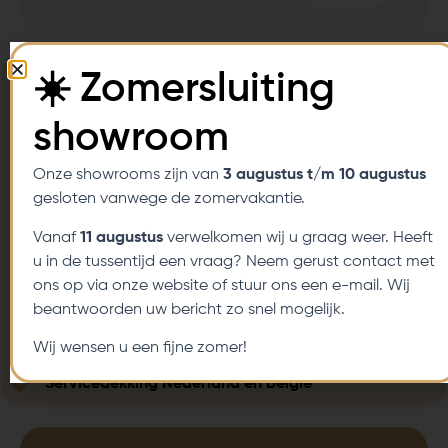
Persoonlijk advies op maat
☀️ Zomersluiting
Tot wel 5 jaar garantie
showroom
Flexibele betalingsmogelijkheden
Onze showrooms zijn van
3 augustus t/m 10 augustus
gesloten vanwege de zomervakantie.
Thuisproefzitservice
Vanaf
11 augustus
verwelkomen wij u graag weer. Heeft
Diverse aanpassingsmogelijkheden
u in de tussentijd een vraag? Neem gerust contact met
ons op via onze website of stuur ons een e-mail. Wij
Klantgerichte service
beantwoorden uw bericht zo snel mogelijk.
Laagste prijsgarantie
Wij wensen u een fijne zomer!
Servicedekking Nederland en Belgie