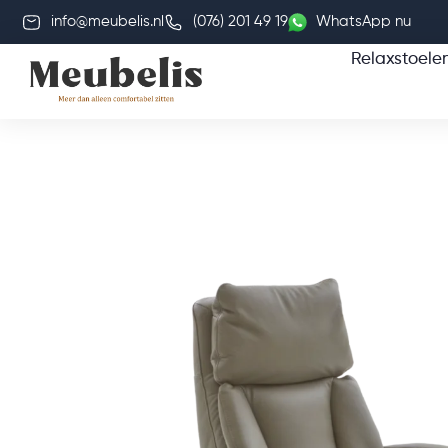
info@meubelis.nl
(076) 201 49 19
WhatsApp nu
Relaxstoele