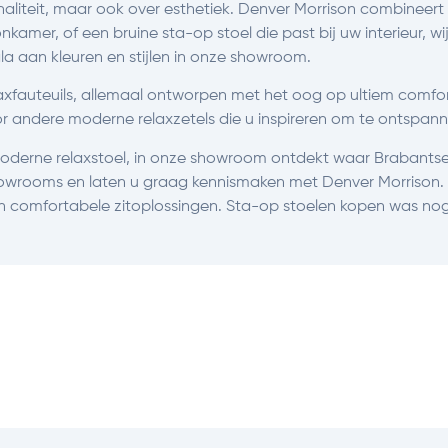
naliteit, maar ook over esthetiek. Denver Morrison combineer
amer, of een bruine sta-op stoel die past bij uw interieur, wi
a aan kleuren en stijlen in onze showroom.
xfauteuils, allemaal ontworpen met het oog op ultiem comfort e
or andere moderne relaxzetels die u inspireren om te ontspann
n moderne relaxstoel, in onze showroom ontdekt waar Brabant
owrooms en laten u graag kennismaken met Denver Morrison. 
n comfortabele zitoplossingen. Sta-op stoelen kopen was nog