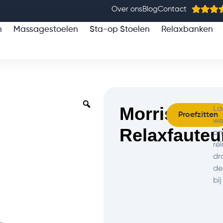
Over ons
Blog
Contact
n
Massagestoelen
Sta-op Stoelen
Relaxbanken
Morrison
La
Proefzitten
we
Relaxfauteui
on
re
dr
de
bi