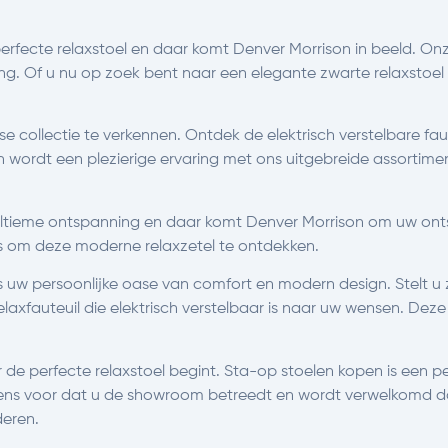
erfecte relaxstoel en daar komt Denver Morrison in beeld. Onz
ng. Of u nu op zoek bent naar een elegante zwarte relaxstoel
collectie te verkennen. Ontdek de elektrisch verstelbare faut
wordt een plezierige ervaring met ons uitgebreide assortiment
e ultieme ontspanning en daar komt Denver Morrison om uw on
s om deze moderne relaxzetel te ontdekken.
 is uw persoonlijke oase van comfort en modern design. Stelt 
laxfauteuil die elektrisch verstelbaar is naar uw wensen. Deze 
e perfecte relaxstoel begint. Sta-op stoelen kopen is een pe
ich eens voor dat u de showroom betreedt en wordt verwelkomd 
deren.