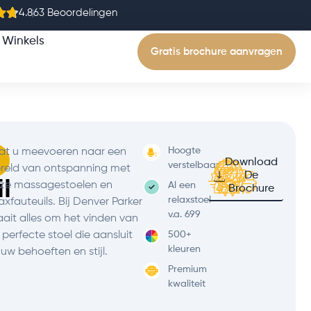
4.8
63 Beoordelingen
Winkels
Gratis brochure aanvragen
Hoogte
at u meevoeren naar een
Download
verstelbaar
reld van ontspanning met
De
l
ze massagestoelen en
Al een
Brochure
relaxstoel
laxfauteuils. Bij Denver Parker
v.a. 699
aait alles om het vinden van
 perfecte stoel die aansluit
500+
kleuren
j uw behoeften en stijl.
Premium
kwaliteit