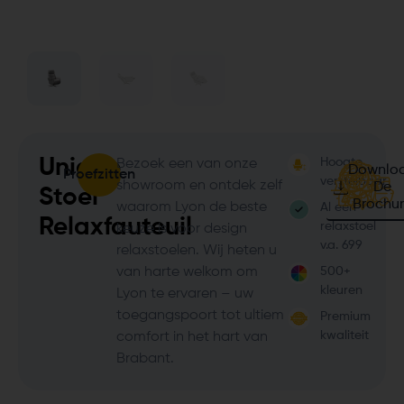
Unique
Hoogte
Bezoek een van onze
Downlo
Proefzitten
verstelbaar
showroom en ontdek zelf
De
Stoel
Brochu
waarom Lyon de beste
Al een
Relaxfauteuil
relaxstoel
keuze is voor design
v.a. 699
relaxstoelen. Wij heten u
van harte welkom om
500+
kleuren
Lyon te ervaren – uw
toegangspoort tot ultiem
Premium
kwaliteit
comfort in het hart van
Brabant.