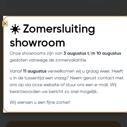
Persoonlijk advies op maat
☀️ Zomersluiting
Tot wel 5 jaar garantie
showroom
Flexibele betalingsmogelijkheden
Onze showrooms zijn van
3 augustus t/m 10 augustus
Thuisproefzitservice
gesloten vanwege de zomervakantie.
Vanaf
Diverse aanpassingsmogelijkheden
11 augustus
verwelkomen wij u graag weer. Heeft
u in de tussentijd een vraag? Neem gerust contact met
Klantgerichte service
ons op via onze website of stuur ons een e-mail. Wij
beantwoorden uw bericht zo snel mogelijk.
Laagste prijsgarantie
Wij wensen u een fijne zomer!
Servicedekking Nederland en Belgie