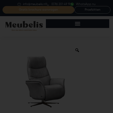
info@meubelis.nl
(076) 201 49 19
WhatsApp nu
Gratis brochure aanvragen
Proefzitten