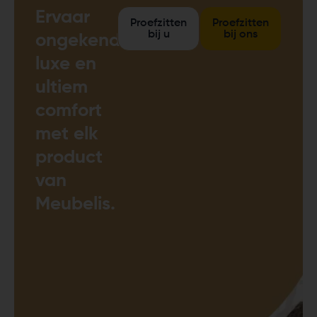
Ervaar
Proefzitten
Proefzitten
bij u
bij ons
ongekende
luxe en
ultiem
comfort
met elk
product
van
Meubelis.