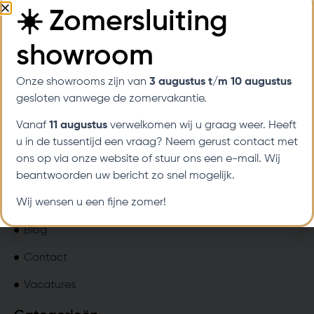
☀️ Zomersluiting
Ontdek de perfecte oplossing voor rugklachten en
showroom
comfortbehoeften bij ouderdom met de hoogwaardige
relaxstoelen en sta-op-stoelen van Meubelis.
Onze showrooms zijn van
3 augustus t/m 10 augustus
gesloten vanwege de zomervakantie.
Vanaf
11 augustus
verwelkomen wij u graag weer. Heeft
Pagina's
u in de tussentijd een vraag? Neem gerust contact met
Home
ons op via onze website of stuur ons een e-mail. Wij
Over ons
beantwoorden uw bericht zo snel mogelijk.
Wij wensen u een fijne zomer!
Winkels
Blog
Contact
Vacatures