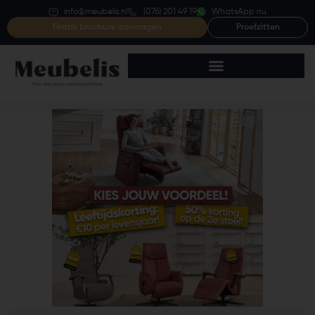
info@meubelis.nl
(076) 201 49 19
WhatsApp nu
Gratis brochure aanvragen
Proefzitten