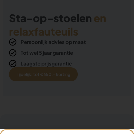
Sta-op-stoelen
en
relaxfauteuils
Persoonlijk advies op maat
Tot wel 5 jaar garantie
Laagste prijsgarantie
Tijdelijk: tot €650,- korting