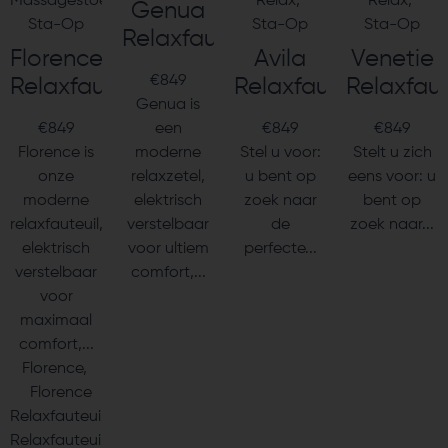
Massagestoelen
,
Relax
,
Relax
,
Genua
Sta-Op
Sta-Op
Sta-Op
Relaxfauteuil
Florence
Avila
Venetie
€
849
Relaxfauteuil
Relaxfauteuil
Relaxfaut
Genua is
€
849
een
€
849
€
849
Florence is
moderne
Stel u voor:
Stelt u zich
onze
relaxzetel,
u bent op
eens voor: u
moderne
elektrisch
zoek naar
bent op
relaxfauteuil,
verstelbaar
de
zoek naar...
elektrisch
voor ultiem
perfecte...
verstelbaar
comfort,...
voor
maximaal
comfort,...
Florence
,
Florence
Relaxfauteuil
,
Relaxfauteuil