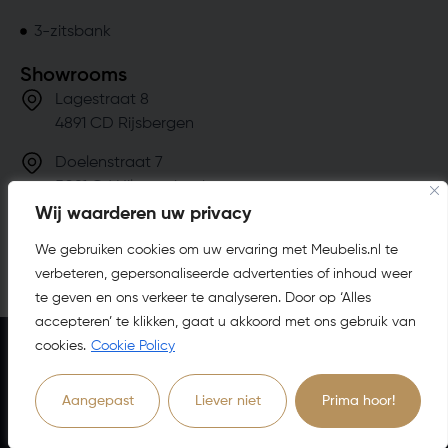
3-zitsbank
Showrooms
Lagestraat 8
4891 CD Rijsbergen
Doelenstraat 7
5081 CJ Hilvarenbeek
Wij waarderen uw privacy
info@meubelis.nl
We gebruiken cookies om uw ervaring met Meubelis.nl te
(076) 201 49 19
verbeteren, gepersonaliseerde advertenties of inhoud weer
te geven en ons verkeer te analyseren. Door op ‘Alles
accepteren’ te klikken, gaat u akkoord met ons gebruik van
cookies.
Cookie Policy
Algemene voorwaarden
Cookie voorwaarden
Privacy verklaring
Aangepast
Liever niet
Prima hoor!
4.8
63
Beoordelingen