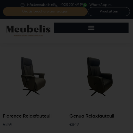
info@meubelis.nl
(076) 201 49 19
WhatsApp nu
Gratis brochure aanvragen
Proefzitten
Florence Relaxfauteuil
Genua Relaxfauteuil
€
849
€
849