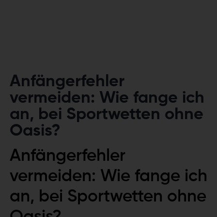
Anfängerfehler
vermeiden: Wie fange ich
an, bei Sportwetten ohne
Oasis?
Anfängerfehler
vermeiden: Wie fange ich
an, bei Sportwetten ohne