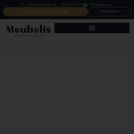
info@meubelis.nl
(076) 201 49 19
WhatsApp nu
Gratis brochure aanvragen
Proefzitten