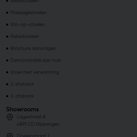
Relaxstoelen
Massagestoelen
Sta-op-stoelen
Relaxbanken
Brochure aanvragen
Demonstratie aan huis
Stoel met verwarming
2-zitsbank
3-zitsbank
Showrooms
Lagestraat 8
4891 CD Rijsbergen
Doelenstraat 7