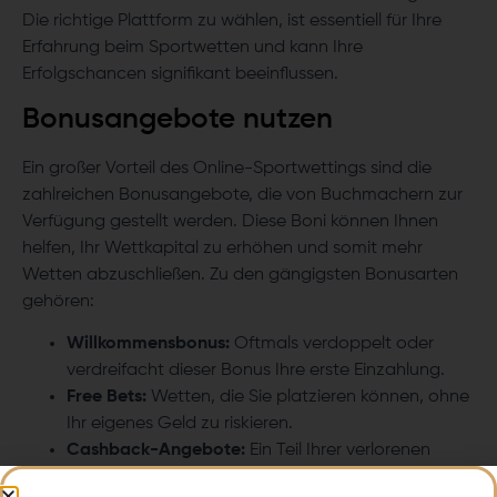
Die richtige Plattform zu wählen, ist essentiell für Ihre
Erfahrung beim Sportwetten und kann Ihre
Erfolgschancen signifikant beeinflussen.
Bonusangebote nutzen
Ein großer Vorteil des Online-Sportwettings sind die
zahlreichen Bonusangebote, die von Buchmachern zur
Verfügung gestellt werden. Diese Boni können Ihnen
helfen, Ihr Wettkapital zu erhöhen und somit mehr
Wetten abzuschließen. Zu den gängigsten Bonusarten
gehören:
Willkommensbonus:
Oftmals verdoppelt oder
verdreifacht dieser Bonus Ihre erste Einzahlung.
Free Bets:
Wetten, die Sie platzieren können, ohne
Ihr eigenes Geld zu riskieren.
Cashback-Angebote:
Ein Teil Ihrer verlorenen
Einsätze wird zurückerstattet.