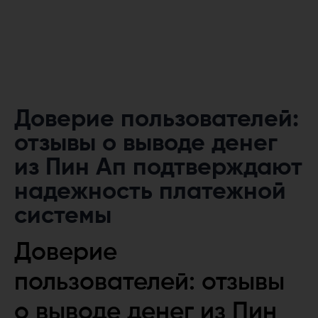
Доверие пользователей:
отзывы о выводе денег
из Пин Ап подтверждают
надежность платежной
системы
Доверие
пользователей: отзывы
о выводе денег из Пин