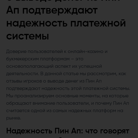
Ап подтверждают
надежность платежной
системы
Доверие пользователей к онлайн-казино и
букмекерским платформам – это
основополагающий аспект их успешной
деятельности. В данной статье мы рассмотрим, как
отзывы игроков о выводе денег из Пин Ап
подтверждают надежность этой платежной системы.
Мы проанализируем основные моменты, на которые
обращают внимание пользователи, и почему Пин Ап
считается одной из самых надежных платформ на
рынке.
Надежность Пин Ап: что говорят