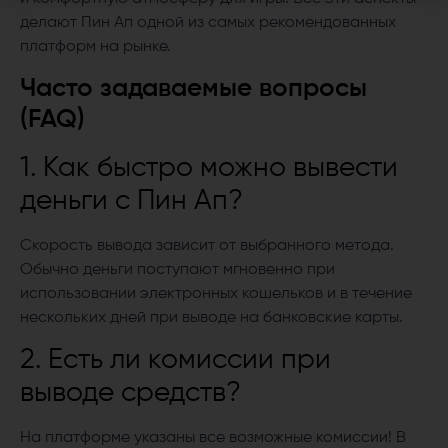
делают Пин Ап одной из самых рекомендованных
платформ на рынке.
Часто задаваемые вопросы
(FAQ)
1. Как быстро можно вывести
деньги с Пин Ап?
Скорость вывода зависит от выбранного метода.
Обычно деньги поступают мгновенно при
использовании электронных кошельков и в течение
нескольких дней при выводе на банковские карты.
2. Есть ли комиссии при
выводе средств?
На платформе указаны все возможные комиссии! В