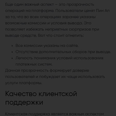
Еще один важный аспект – это прозрачность
операций на платформе. Пользователи ценят Пин Ап
за то, что во всех операциях заранее указаны
возможные комиссии и условия вывода. Это
позволяет избежать неприятных сюрпризов при
выводе средств. Вот что стоит отметить:
Все комиссии указаны на сайте.
Отсутствие дополнительных сборов при выводе.
Легкость понимания условий использования
платежных систем.
Данная прозрачность формирует доверие
пользователей и побуждает их чаще использовать
услуги платформы.
Качество клиентской
поддержки
Клиентская поддержка является важным аспектом