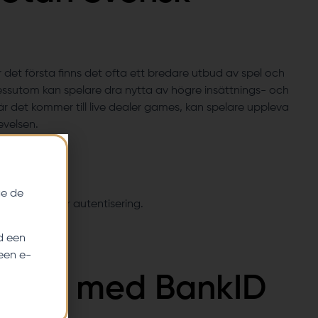
r det första finns det ofta ett bredare utbud av spel och
ssutom kan spelare dra nytta av högre insättnings- och
 när det kommer till live dealer games, kan spelare uppleva
evelsen.
Games
dealer-spel.
e de
abb och säker autentisering.
d een
l prova på.
een e-
i realtid.
erhet med BankID