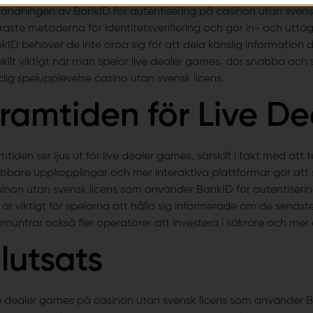
ändningen av BankID för autentisering på casinon utan svensk 
raste metoderna för identitetsverifiering och gör in- och utt
kID behöver de inte oroa sig för att dela känslig information d
skilt viktigt när man spelar live dealer games, där snabba och
dig spelupplevelse
casino utan svensk licens
.
ramtiden för Live D
mtiden ser ljus ut för live dealer games, särskilt i takt med att
bbare uppkopplingar och mer interaktiva plattformar gör att s
inon utan svensk licens som använder BankID för autentisering 
 är viktigt för spelarna att hålla sig informerade om de senas
muntrar också fler operatörer att investera i säkrare och mer
lutsats
e dealer games på casinon utan svensk licens som använder 