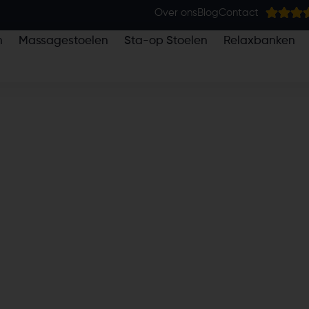
Over ons
Blog
Contact
n
Massagestoelen
Sta-op Stoelen
Relaxbanken