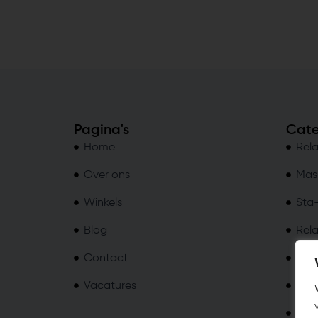
Pagina's
Cate
Home
Rela
Over ons
Mas
Winkels
Sta
Blog
Rel
Contact
Bro
Vacatures
Dem
Sto