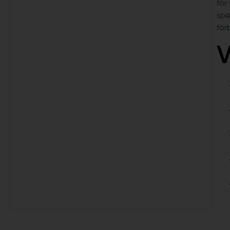
för
spe
för
V