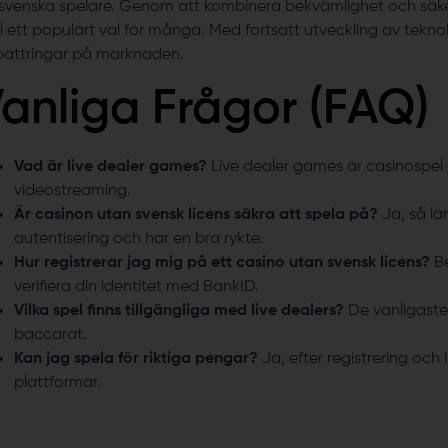
 svenska spelare. Genom att kombinera bekvämlighet och säke
l ett populärt val för många. Med fortsatt utveckling av teknol
bättringar på marknaden.
anliga Frågor (FAQ)
Vad är live dealer games?
Live dealer games är casinospel 
videostreaming.
Är casinon utan svensk licens säkra att spela på?
Ja, så l
autentisering och har en bra rykte.
Hur registrerar jag mig på ett casino utan svensk licens?
Be
verifiera din identitet med BankID.
Vilka spel finns tillgängliga med live dealers?
De vanligaste 
baccarat.
Kan jag spela för riktiga pengar?
Ja, efter registrering och
plattformar.