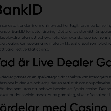
BankID
 senaste trenden inom online-spel har tagit fart med lanserin
änder BankID för autentisering. Detta är av stor vikt för spela
lupplevelse, utan att behöva följa den svenska spellicensens st
tiga dealers kan spelarna nu njuta av klassiska spel som blackja
att vara i ett verkligt casino.
ad är Live Dealer 
e dealer games är en spelkategori där spelare kan interagera m
fessionella dealers och erbjuder en realistisk casinoupplevelse
från sina hem utan att behöva besöka ett fysiskt casino. Denna
skattar det sociala aspektet av gambling, vilket ofta saknas i t
ördelar med Casino