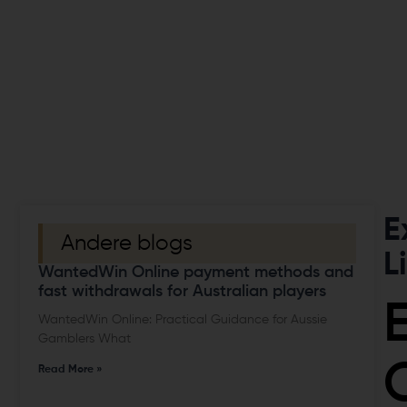
E
Andere blogs
L
WantedWin Online payment methods and
fast withdrawals for Australian players
WantedWin Online: Practical Guidance for Aussie
Gamblers What
Read More »