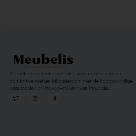
Ontdek de perfecte oplossing voor rugklachten en
comfortbehoeften bij ouderdom met de hoogwaardige
relaxstoelen en sta-op-stoelen van Meubelis.