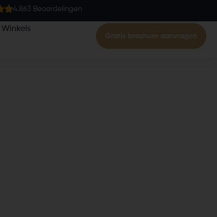
4.8
63 Beoordelingen
Winkels
Gratis brochure aanvragen