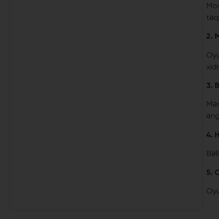
Mos
təq
2. 
Oyu
xid
3. 
Məs
əngə
4. 
Bəl
5. 
Oyu