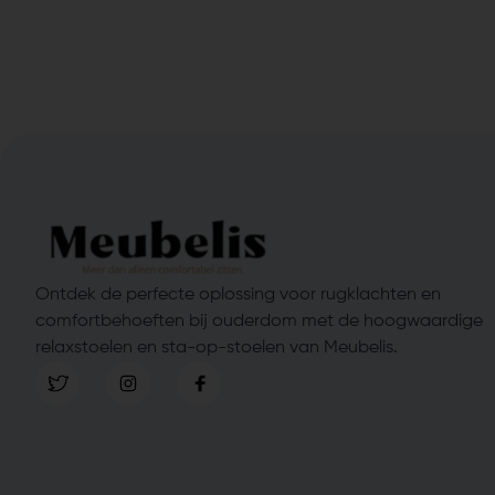
Ontdek de perfecte oplossing voor rugklachten en
comfortbehoeften bij ouderdom met de hoogwaardige
relaxstoelen en sta-op-stoelen van Meubelis.