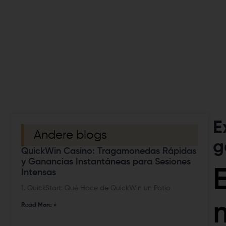
E
Andere blogs
g
QuickWin Casino: Tragamonedas Rápidas
y Ganancias Instantáneas para Sesiones
Intensas
1. QuickStart: Qué Hace de QuickWin un Patio
m
Read More »