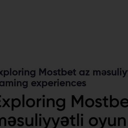
xploring Mostbet az məsuliyyə
aming experiences
Exploring Mostbe
əsuliyyətli oyun 