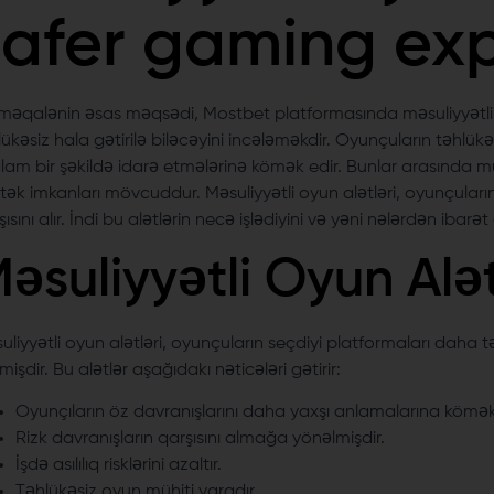
safer gaming ex
məqalənin əsas məqsədi, Mostbet platformasında məsuliyyətli oy
lükəsiz hala gətirilə biləcəyini incələməkdir. Oyunçuların təhlükəs
lam bir şəkildə idarə etmələrinə kömək edir. Bunlar arasında mü
tək imkanları mövcuddur. Məsuliyyətli oyun alətləri, oyunçuların
şısını alır. İndi bu alətlərin necə işlədiyini və yəni nələrdən ibar
əsuliyyətli Oyun Alət
uliyyətli oyun alətləri, oyunçuların seçdiyi platformaları daha
mişdir. Bu alətlər aşağıdakı nəticələri gətirir:
Oyunçıların öz davranışlarını daha yaxşı anlamalarına kömək
Rizk davranışların qarşısını almağa yönəlmişdir.
İşdə asılılıq risklərini azaltır.
Təhlükəsiz oyun mühiti yaradır.