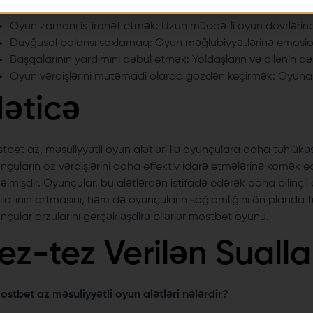
Oyun zamanı istirahət etmək: Uzun müddətli oyun dövrlərində
Duyğusal balansı saxlamaq: Oyun məğlubiyyətlərinə emosio
Başqalarının yardımını qəbul etmək: Yoldaşların və ailənin də
Oyun vərdişlərini mütəmadi olaraq gözdən keçirmək: Oyuna
əticə
tbet az, məsuliyyətli oyun alətləri ilə oyunçulara daha təhlükə
nçuların öz vərdişlərini daha effektiv idarə etmələrinə kömək ed
əlmişdir. Oyunçular, bu alətlərdən istifadə edərək daha bilinçli
ilatının artmasını, həm də oyunçuların sağlamlığını ön planda 
nçular arzularını gerçəkləşdirə bilərlər
mostbet oyunu
.
ez-tez Verilən Sualla
Mostbet az məsuliyyətli oyun alətləri nələrdir?