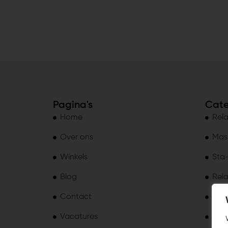
Pagina's
Cate
Home
Rela
Over ons
Mas
Winkels
Sta
Blog
Rel
Contact
Bro
Vacatures
Dem