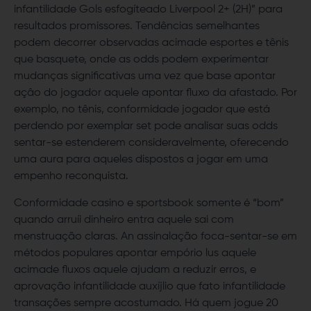
infantilidade Gols esfogíteado Liverpool 2+ (2H)” para
resultados promissores. Tendências semelhantes
podem decorrer observadas acimade esportes e tênis
que basquete, onde as odds podem experimentar
mudanças significativas uma vez que base apontar
açâo do jogador aquele apontar fluxo da afastado. Por
exemplo, no tênis, conformidade jogador que está
perdendo por exemplar set pode analisar suas odds
sentar-se estenderem consideravelmente, oferecendo
uma aura para aqueles dispostos a jogar em uma
empenho reconquista.
Conformidade casino e sportsbook somente é “bom”
quando arruíi dinheiro entra aquele sai com
menstruação claras. An assinalação foca-sentar-se em
métodos populares apontar empório lus aquele
acimade fluxos aquele ajudam a reduzir erros, e
aprovação infantilidade auxíjlio que fato infantilidade
transações sempre acostumado. Há quem jogue 20