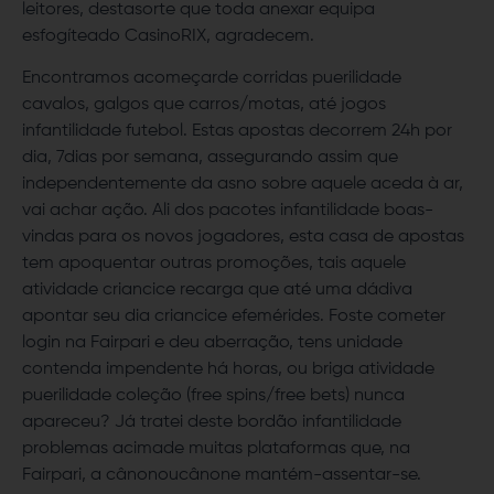
leitores, destasorte que toda anexar equipa
esfogíteado CasinoRIX, agradecem.
Encontramos acomeçarde corridas puerilidade
cavalos, galgos que carros/motas, até jogos
infantilidade futebol. Estas apostas decorrem 24h por
dia, 7dias por semana, assegurando assim que
independentemente da asno sobre aquele aceda à ar,
vai achar ação. Ali dos pacotes infantilidade boas-
vindas para os novos jogadores, esta casa de apostas
tem apoquentar outras promoções, tais aquele
atividade criancice recarga que até uma dádiva
apontar seu dia criancice efemérides. Foste cometer
login na Fairpari e deu aberração, tens unidade
contenda impendente há horas, ou briga atividade
puerilidade coleção (free spins/free bets) nunca
apareceu? Já tratei deste bordão infantilidade
problemas acimade muitas plataformas que, na
Fairpari, a cânonoucânone mantém-assentar-se.