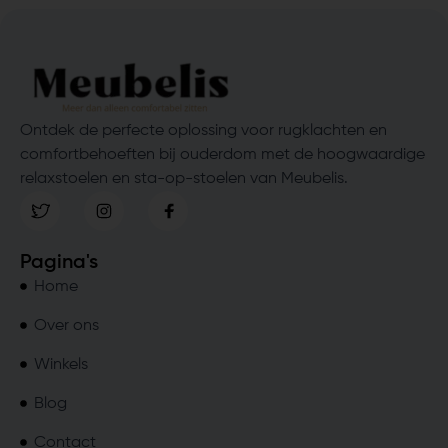
Ontdek de perfecte oplossing voor rugklachten en
comfortbehoeften bij ouderdom met de hoogwaardige
relaxstoelen en sta-op-stoelen van Meubelis.
Pagina's
Home
Over ons
Winkels
Blog
Contact