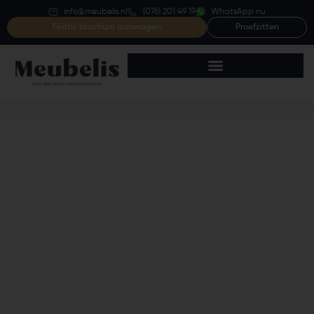
info@meubelis.nl
(076) 201 49 19
WhatsApp nu
Gratis brochure aanvragen
Proefzitten