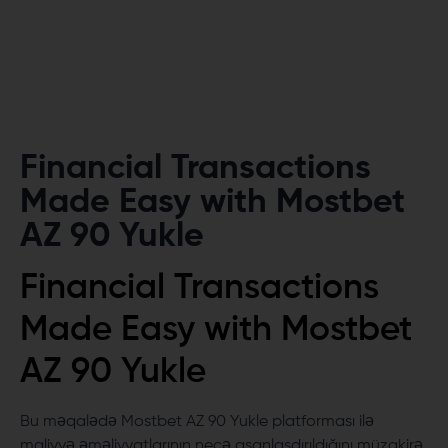
Financial Transactions
Made Easy with Mostbet
AZ 90 Yukle
Financial Transactions
Made Easy with Mostbet
AZ 90 Yukle
Bu məqalədə Mostbet AZ 90 Yukle platforması ilə
maliyyə əməliyyatlarının necə asanlaşdırıldığını müzakirə