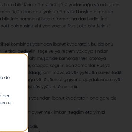
s Loto biletlərini nömrələrə görə yoxlamağa və uduşlarını
lamaq üçün barkodu (yalnız nömrələr) boşluq olmadan
iletinin nömrəsini təsdiq formasına daxil edin. İndi
ətt çəkməsinə ehtiyac yoxdur. Rus Loto biletlərinizi
piksel kombinasiyasından ibarət kvadratdır, bu da onu
 ilə tiraj cədvəlini seçə və ya rəqəm yoxlayıcısından
tereya aparatı və altı müşahidə kamerası (hər lotereya
təchiz olunmuş otaqda keçirilir. Son zamanlar Rusiya
ox yayılıb, fırıldaqçıların mövcud vəziyyətdən sui-istifadə
e de
 tərzini qorumağa və rəqəmsal gigiyena qaydalarına riayət
 təhlükəsizliyi səviyyəsini təmin edir.
d een
piksel kombinasiyasından ibarət kvadratdır, ona görə də
een e-
uşlarını onlayn öyrənmək imkanı təqdim etdiyimizi
u tirajından gedir.