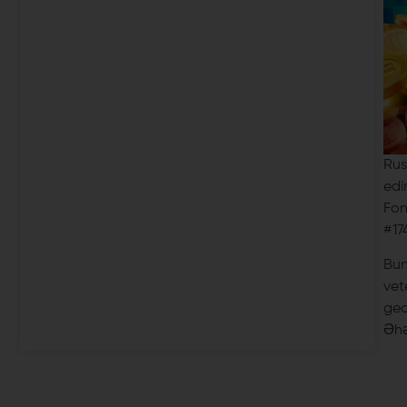
Rus
edi
Fon
#17
Bun
vet
ged
Əhə