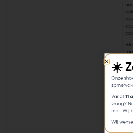
nöm
onl
dax
oyu
yox
Bil
tap
ist
☀️ 
apa
biz
Onze sho
etm
zomervaka
etm
Vanaf
11 
vraag? Ne
mail. Wij
Wij wense