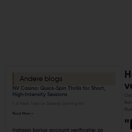
H
Andere blogs
v
NV Casino: Quick‑Spin Thrills for Short,
High‑Intensity Sessions
Oyu
iko
1. A Fresh Take on Speedy Gaming NV
Rus
Read More »
"
Instasio bonus account verificatie: zo