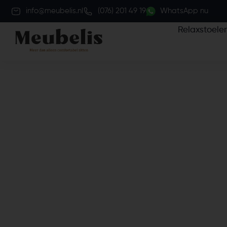
info@meubelis.nl
(076) 201 49 19
WhatsApp nu
Relaxstoele