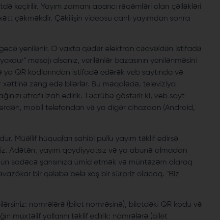
ə keçirilir. Yayım zamanı aparıcı rəqəmləri olan çəlləkləri
ətt çəkməkdir. Çəkilişin videosu canlı yayımdan sonra
ə yenilənir. O vaxta qədər elektron cədvəldən istifadə
yoxdur" mesajı alsanız, verilənlər bazasının yenilənməsini
ə ya QR kodlarından istifadə edərək veb saytında və
 xəttinə zəng edə bilərlər. Bu məqalədə, televiziya
nızı ətraflı izah edirik. Təcrübə göstərir ki, veb sayt
erdən, mobil telefondan və ya digər cihazdan (Android,
 Müəllif hüquqları sahibi pullu yayım təklif edirsə
iniz. Adətən, yayım qeydiyyatsız və ya abunə olmadan
 üçün sadəcə şansınıza ümid etmək və müntəzəm olaraq
təvazökar bir qələbə belə xoş bir sürpriz olacaq. "Biz
ilərsiniz: nömrələrə (bilet nömrəsinə), biletdəki QR kodu və
müxtəlif yollarını təklif edirik: nömrələrə (bilet