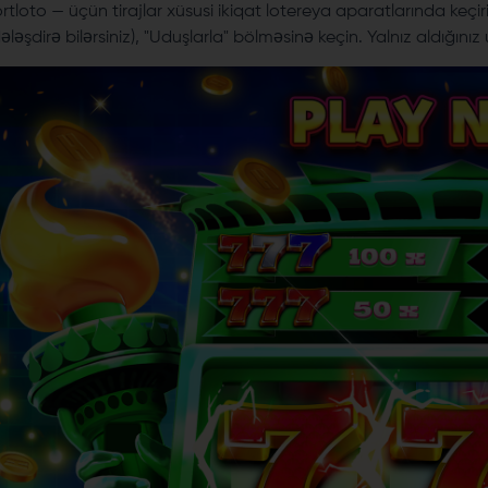
rtloto — üçün tirajlar xüsusi ikiqat lotereya aparatlarında keçiri
ələşdirə bilərsiniz), "Uduşlarla" bölməsinə keçin. Yalnız aldığın