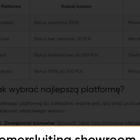
Platforma
Rodzaj bonusy
ostbet
Bonus powitalny 100%
Minim
ixbet
Bonus bez depozytu 20 PLN
Weryf
etX
Bonus lojalnościowy do 150 PLN
Obrót
ortuna
Bonus 100% do 200 PLN
Wyma
ak wybrać najlepszą platformę?
ierając platformę do zakładów, ważne jest, aby brać pod uwa
dokonać właściwego wyboru:
Dostępność bonusów:
Sprawdź, jakie typy bonusów oferuj
Wymagania dotyczące obrotu:
Upewnij się, że warunki bon
Oceny użytkowników:
Zarówno ogólna ocena platformy, ja