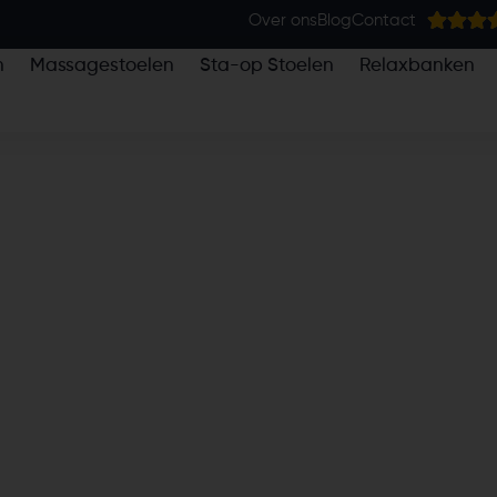
Over ons
Blog
Contact
n
Massagestoelen
Sta-op Stoelen
Relaxbanken