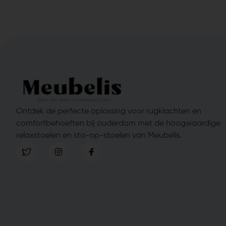
Ontdek de perfecte oplossing voor rugklachten en
comfortbehoeften bij ouderdom met de hoogwaardige
relaxstoelen en sta-op-stoelen van Meubelis.