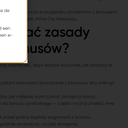
e de
kluczowa, zwłaszcza w przypadku problemów z bonusami.
eroki wybór gier, które Cię interesują.
rzystać zasady
d een
een e-
et bonusów?
w, ważne jest, abyś dobrze zrozumiał, jak działają te
ystkimi warunkami korzystania z bonusów, aby uniknąć
 aby jak najlepiej wykorzystać dostępny bonus.
lko do bonusu powitalnego – często można znaleźć inne
ót przed próbą wypłaty wygranych z bonusu.
ularnie sprawdzać, co jest dostępne.