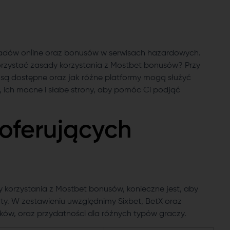
ładów online oraz bonusów w serwisach hazardowych.
orzystać zasady korzystania z Mostbet bonusów? Przy
e są dostępne oraz jak różne platformy mogą służyć
 ich mocne i słabe strony, aby pomóc Ci podjąć
oferujących
 korzystania z Mostbet bonusów, konieczne jest, aby
erty. W zestawieniu uwzględnimy Sixbet, BetX oraz
ów, oraz przydatności dla różnych typów graczy.