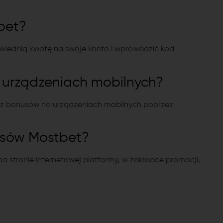
bet?
iednią kwotę na swoje konto i wprowadzić kod
 urządzeniach mobilnych?
e z bonusów na urządzeniach mobilnych poprzez
nusów Mostbet?
 stronie internetowej platformy, w zakładce promocji,