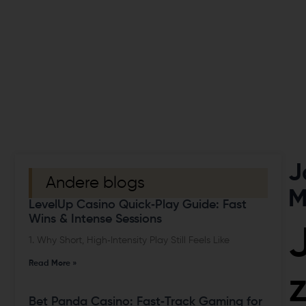
J
Andere blogs
M
LevelUp Casino Quick‑Play Guide: Fast
Wins & Intense Sessions
1. Why Short, High‑Intensity Play Still Feels Like
Read More »
Bet Panda Casino: Fast‑Track Gaming for