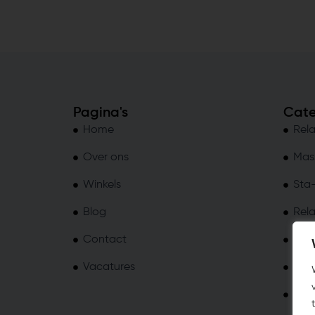
Pagina's
Cate
Home
Rela
Over ons
Mas
Winkels
Sta
Blog
Rel
Contact
Bro
Vacatures
Dem
Sto