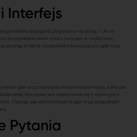
 Interfejs
sługa klienta dostępna 24 godziny na dobę, 7 dni w
ia za pośrednictwem czatu na żywo, e-maila oraz
po stronie, a także znalezienie interesujących gier oraz
y wybór gier oraz niezwykle korzystne promocje, takie jak
iadczenie, kluczowe jest zapoznanie się z wymogami
rcia. Ciesząc się różnorodnością gier oraz wygodnym
ny.
e Pytania