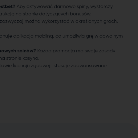
stbet?
Aby aktywować darmowe spiny, wystarczy
strukcją na stronie dotyczących bonusów.
zazwyczaj można wykorzystać w określonych grach,
onuje aplikacją mobilną, co umożliwia grę w dowolnym
rmowych spinów?
Każda promocja ma swoje zasady
na stronie kasyna.
tawie licencji rządowej i stosuje zaawansowane