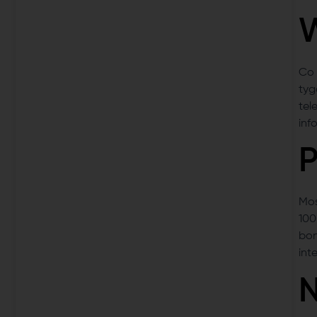
W
Co 
tyg
tel
inf
Mos
100
bon
int
N