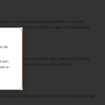
gą liczyć na atrakcyjny bonus powitalny oraz 100
tymi spinami, warto zwrócić uwagę na następujące
e de
tasz swojego bonusu w pełni, więc zalecam dokładne
d een
rają, również znajdą wiele świetnych ofert
een e-
tomatów po nowoczesne tytuły 3D. Oto kilka typów gier