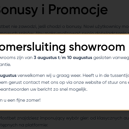
onusy i Promocje
tbet nie zawodzi, jeśli chodzi o bonusy. Nowi użytkownicy mo
mowych spinów. Aby maksymalizować swoje doświadczenie z 
ekty:
Zomersluiting showroom
Wymagania obrotu bonusu.
wrooms zijn van
3 augustus t/m 10 augustus
gesloten vanweg
Terminy ważności spinów.
ntie.
Gry, na które można je wykorzystać.
de niedopatrzenie może prowadzić do tego, że nie wykorzys
augustus
verwelkomen wij u graag weer. Heeft u in de tussentij
oznanie się z regulaminem promocji. Osoby, które regularnie g
em gerust contact met ons op via onze website of stuur ons 
alnościowych
Most bet
.
 beantwoorden uw bericht zo snel mogelijk.
ybór Gier i Sloty
n u een fijne zomer!
ostbet znajdziesz imponujący wybór gier: od klasycznych au
tępnych na platformie: