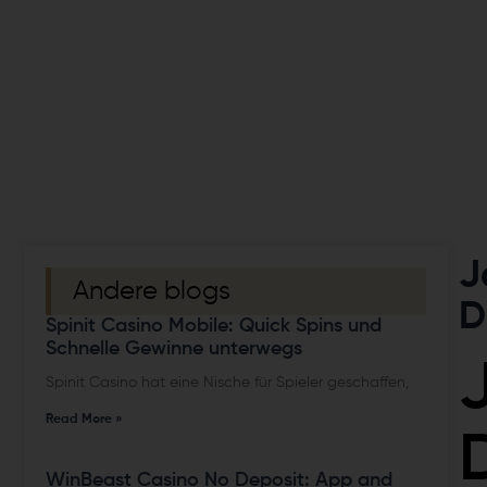
J
Andere blogs
D
Spinit Casino Mobile: Quick Spins und
Schnelle Gewinne unterwegs
Spinit Casino hat eine Nische für Spieler geschaffen,
Read More »
WinBeast Casino No Deposit: App and