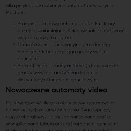
kilka przykładów ulubionych automatów w kasynie
Mostbet:
Starburst – kultowy automat od NetEnt, który
oferuje oszałamiające efekty wizualne i możliwość
wygrania dużych nagród.
Gonzo’s Quest – innowacyjna gra z funkcją
Avalanche, która przyciąga graczy swoimi
bonusami.
Book of Dead – znany automat, który przenosi
graczy w świat starożytnego Egiptu z
ekscytującymi funkcjami bonusowymi.
Nowoczesne automaty video
Mostbet również nie pozostaje w tyle, gdy mowa o
nowoczesnych automatach video. Tego typu gry
często charakteryzują się zaawansowaną grafiką,
skomplikowaną fabułą oraz różnorodnymi bonusami.