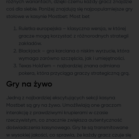
różnych wariantach, dzięki czemu każdy gracz znajdzie
coś dla siebie. Poniżej znajdują się najpopularniejsze gry
stołowe w kasynie Mostbet:
Most bet
Ruletka europejska – klasyczna wersja, w której
gracze mogą korzystać z różnorodnych strategii
zakładów.
Blackjack – gra karciana o niskim wyrzucie, która
wymaga zarówno szczęścia, jak i umiejętności.
Texas Hold’em – najbardziej znana odmiana
pokera, która przyciąga graczy strategiczną grą.
Gry na żywo
Jedną z najbardziej ekscytujących sekcji kasyna
Mostbet są gry na żywo. Umożliwiają one graczom
interakcję z prawdziwymi krupierami w czasie
rzeczywistym, co znacznie zwiększa autentyczność
doświadczenia kasynowego. Gry te są transmitowane
w wysokiej jakości, co sprawia, że każdy gracz czuje się