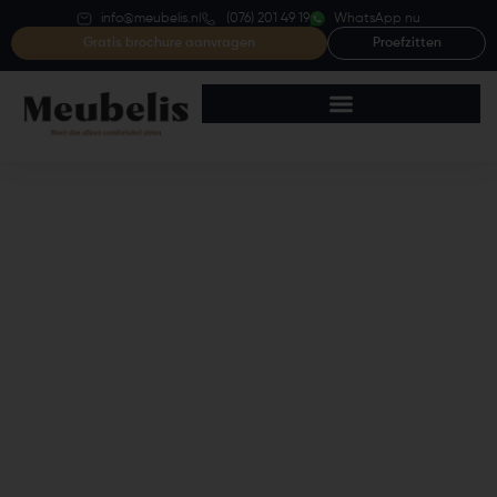
info@meubelis.nl
(076) 201 49 19
WhatsApp nu
Gratis brochure aanvragen
Proefzitten