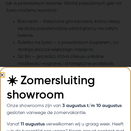
jak w prawdziwym kasynie. Wśród popularnych gier na
żywo możemy wyróżnić:
Baccarat – klasyczna gra karciana, która cieszy
się dużą popularnością wśród graczy na całym
świecie.
Ruletka na żywo – z prawdziwym krupierem, co
dodaje jeszcze większego napięcia.
Sic Bo – gra kości, która oferuje unikalne
możliwości wygranej i strategiczne podejście.
Podsumowanie
☀️ Zomersluiting
Kasyno Mostbet ma wiele do zaoferowania pod
showroom
względem gier, od klasycznych automatów po
nowoczesne tytuły oraz gry stołowe. Różnorodność i
Onze showrooms zijn van
3 augustus t/m 10 augustus
jakość gier dostępnych w tej platformie sprawiają, że
gesloten vanwege de zomervakantie.
każdy gracz znajdzie coś dla siebie. Dzięki rozszerzonej
ofercie gier na żywo, gracze mogą doświadczyć emocji
Vanaf
11 augustus
verwelkomen wij u graag weer. Heeft
realnego kasyna, nie wychodząc z domu. Mostbet