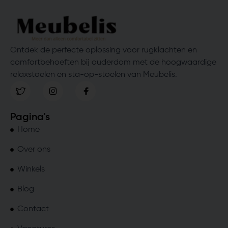
Ontdek de perfecte oplossing voor rugklachten en
comfortbehoeften bij ouderdom met de hoogwaardige
relaxstoelen en sta-op-stoelen van Meubelis.
Pagina's
Home
Over ons
Winkels
Blog
Contact