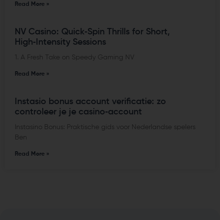
Read More »
NV Casino: Quick‑Spin Thrills for Short,
High‑Intensity Sessions
1. A Fresh Take on Speedy Gaming NV
Read More »
Instasio bonus account verificatie: zo
controleer je je casino‑account
Instasino Bonus: Praktische gids voor Nederlandse spelers
Ben
Read More »