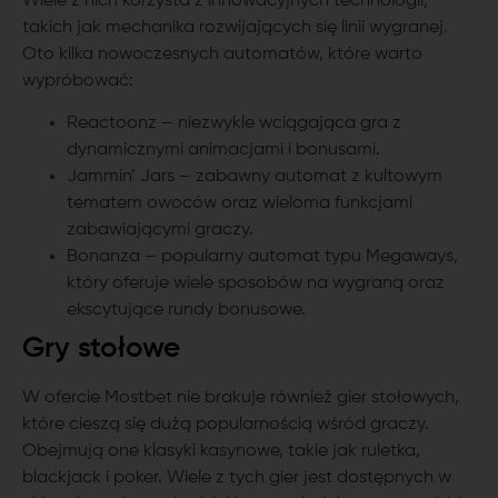
Wiele z nich korzysta z innowacyjnych technologii,
takich jak mechanika rozwijających się linii wygranej.
Oto kilka nowoczesnych automatów, które warto
wypróbować:
Reactoonz – niezwykle wciągająca gra z
dynamicznymi animacjami i bonusami.
Jammin’ Jars – zabawny automat z kultowym
tematem owoców oraz wieloma funkcjami
zabawiającymi graczy.
Bonanza – popularny automat typu Megaways,
który oferuje wiele sposobów na wygraną oraz
ekscytujące rundy bonusowe.
Gry stołowe
W ofercie Mostbet nie brakuje również gier stołowych,
które cieszą się dużą popularnością wśród graczy.
Obejmują one klasyki kasynowe, takie jak ruletka,
blackjack i poker. Wiele z tych gier jest dostępnych w