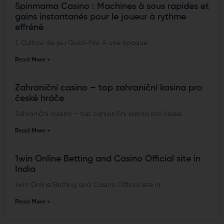
Spinmama Casino : Machines à sous rapides et
gains instantanés pour le joueur à rythme
effréné
1. Culture de jeu Quick‑Fire À une époque
Read More »
Zahraniční casino – top zahraniční kasina pro
české hráče
Zahraniční casino – top zahraniční kasina pro české
Read More »
1win Online Betting and Casino Official site in
India
1win Online Betting and Casino Official site in
Read More »