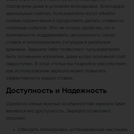
платформе даже в условиях блокировок. Благодаря
зеркальным сайтам, пользователи могут обойти
любые ограничения и продолжать делать ставки на
любимые события. Это не только удобство, но и
возможность поддерживать актуальность своих
ставок и анализировать ситуации в реальном
времени. Зеркала 1хбет позволяют пользователям
быть активными игроками, даже когда основной сайт
недоступен. В этой статье мы подробно рассмотрим,
как использование зеркала может повысить
эффективность ваших ставок.
Доступность и Надежность
Одной из самых важных особенностей зеркала 1хбет
является его доступность. Зеркала позволяют
игрокам:
Обходить блокировки, установленные местными