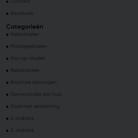
Contact
Vacatures
Categorieën
Relaxstoelen
Massagestoelen
Sta-op-stoelen
Relaxbanken
Brochure aanvragen
Demonstratie aan huis
Stoel met verwarming
2-zitsbank
3-zitsbank