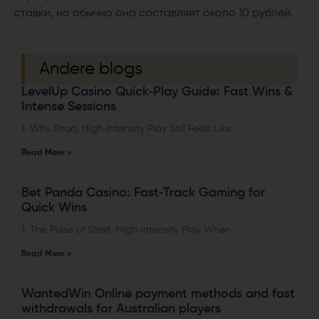
ставки, но обычно она составляет около 10 рублей.
Andere blogs
LevelUp Casino Quick‑Play Guide: Fast Wins &
Intense Sessions
1. Why Short, High‑Intensity Play Still Feels Like
Read More »
Bet Panda Casino: Fast‑Track Gaming for
Quick Wins
1. The Pulse of Short, High‑Intensity Play When
Read More »
WantedWin Online payment methods and fast
withdrawals for Australian players