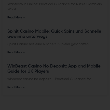
WantedWin Online: Practical Guidance for Aussie Gamblers
What
Read More »
Spinit Casino Mobile: Quick Spins und Schnelle
Gewinne unterwegs
Spinit Casino hat eine Nische für Spieler geschaffen,
Read More »
WinBeast Casino No Deposit: App and Mobile
Guide for UK Players
winbeast casino no deposit – Practical Guidance for
Read More »