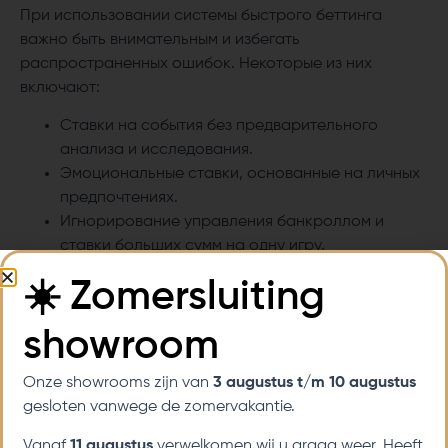
При использовании системы быстрого беттинга
важно быть внимательным и избегать
распространенных ошибок. Некоторые из них
включают:
Ставки на события без предварительного
анализа и исследования.
Эмоциональные ставки, основанные на личных
предпочтениях.
Игнорирование управления банкроллом и
ставки больших сумм на одну игру.
Отсутствие стратегии и планирования ставок.
☀️ Zomersluiting
Заключение
showroom
Система быстрого беттинга на 1xBet предлагает
множество возможностей для успешных ставок.
Onze showrooms zijn van
3 augustus t/m 10 augustus
Используя описанные выше стратегии и избегая
gesloten vanwege de zomervakantie.
распространенных ошибок, вы сможете улучшить
свои шансы на выигрыш. Не забывайте, что важен не
Vanaf
11 augustus
verwelkomen wij u graag weer. Heeft