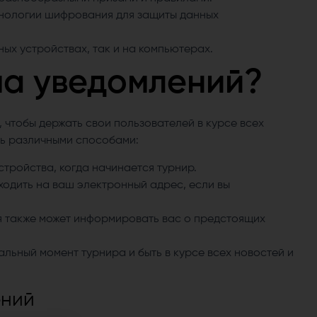
нологии шифрования для защиты данных
ых устройствах, так и на компьютерах.
ма уведомлений?
 чтобы держать свои пользователей в курсе всех
ть различными способами:
тройства, когда начинается турнир.
одить на ваш электронный адрес, если вы
 также может информировать вас о предстоящих
альный момент турнира и быть в курсе всех новостей и
ений