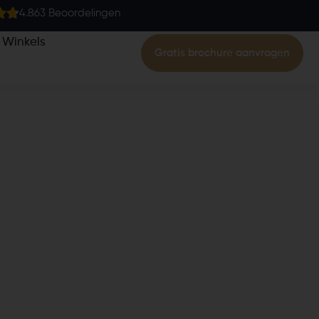
4.8
63 Beoordelingen
Winkels
Gratis brochure aanvragen