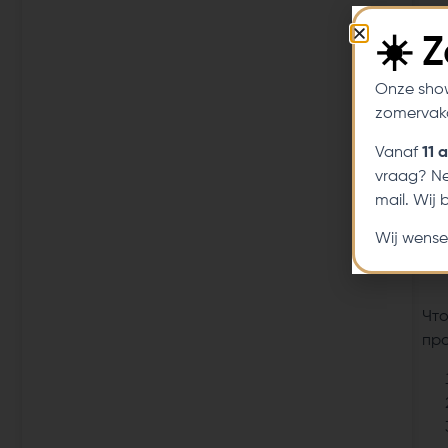
Пол
☀️ 
Onze sho
zomervaka
Vanaf
11 
vraag? Ne
К
mail. Wij
Wij wense
Что
про