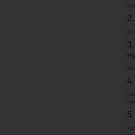
Goo
2
Да,
3
н
Да,
4
Нек
пер
5
Тур