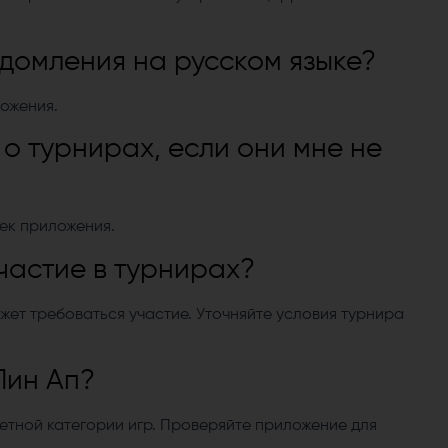
едомления на русском языке?
ложения.
 о турнирах, если они мне не
оек приложения.
участие в турнирах?
жет требоваться участие. Уточняйте условия турнира
Пин Ап?
ретной категории игр. Проверяйте приложение для