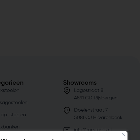
gorieën
Showrooms
xstoelen
Lagestraat 8
4891 CD Rijsbergen
sagestoelen
Doelenstraat 7
-op-stoelen
5081 CJ Hilvarenbeek
axbanken
info@meubelis.nl
chure aanvragen