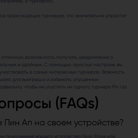
например, о турнирах).
се происходящих турниров, что значительно упростит
 отличную возможность получать уведомления о
тельным и удобным. С помощью простых настроек вы
 участвовать в самых интересных турнирах. Важность
 шанс для выигрыша и избежать упущенных
равильно, чтобы не упустить ни одного турнира
Pin Up
.
опросы (FAQs)
е Пин Ап на своем устройстве?
ин приложений вашего устройства (App Store или