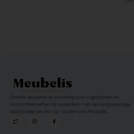
пол
Ontdek de perfecte oplossing voor rugklachten en
comfortbehoeften bij ouderdom met de hoogwaardige
relaxstoelen en sta-op-stoelen van Meubelis.