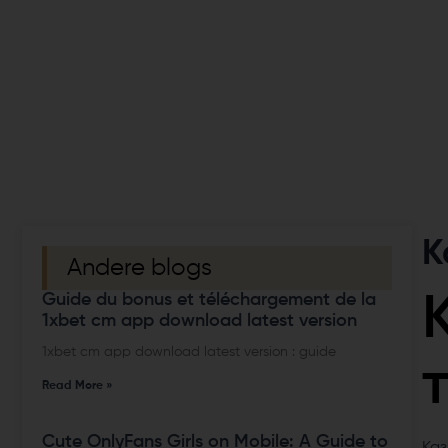
К
Andere blogs
Guide du bonus et téléchargement de la
1xbet cm app download latest version
1xbet cm app download latest version : guide
Read More »
Cute OnlyFans Girls on Mobile: A Guide to