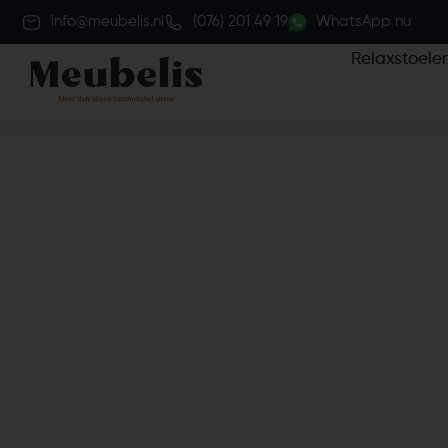
info@meubelis.nl
(076) 201 49 19
WhatsApp nu
Relaxstoele