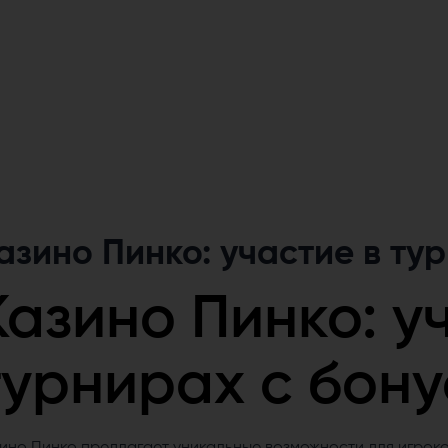
азино Пинко: участие в ту
Казино Пинко: у
турнирах с бон