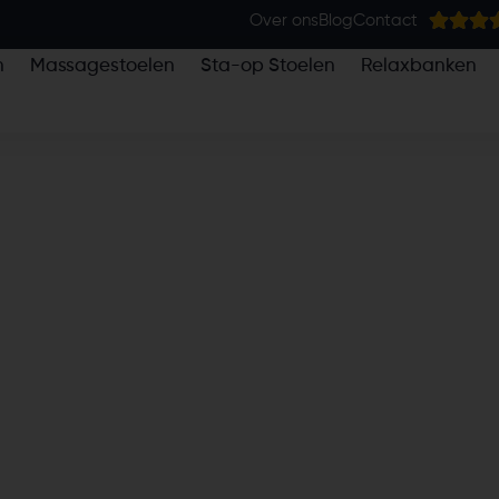
Over ons
Blog
Contact
n
Massagestoelen
Sta-op Stoelen
Relaxbanken