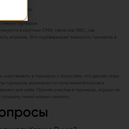
ые знакомства;
 игры;
тников турниров.
ликуется в крупных СМИ, таких как
BBC, где
сть игроков
. Это подтверждает важность турниров в
 участвовать в турнирах с бонусами, что делает игры
пы турниров, возможности получения бонусов и
иант для себя. Приняв участие в турнирах, игроки не
 к лучшему
пинко казино скачать
.
вопросы