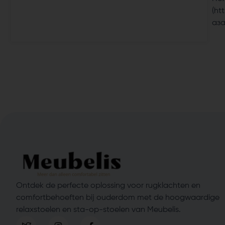
(ht
аза
Ontdek de perfecte oplossing voor rugklachten en
comfortbehoeften bij ouderdom met de hoogwaardige
relaxstoelen en sta-op-stoelen van Meubelis.