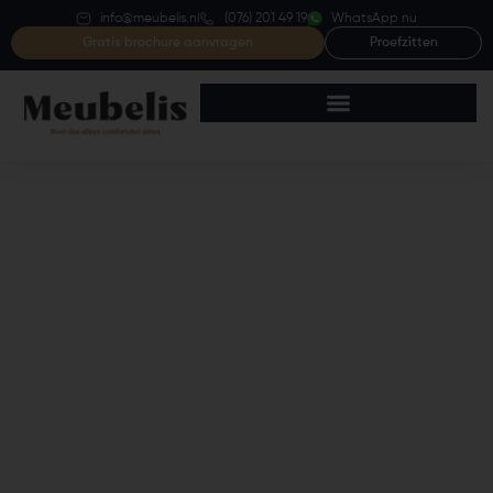
info@meubelis.nl
(076) 201 49 19
WhatsApp nu
Gratis brochure aanvragen
Proefzitten