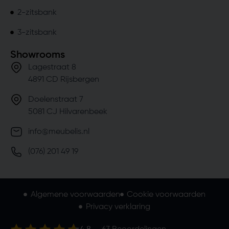
2-zitsbank
3-zitsbank
Showrooms
Lagestraat 8
4891 CD Rijsbergen
Doelenstraat 7
5081 CJ Hilvarenbeek
info@meubelis.nl
(076) 201 49 19
Algemene voorwaarden
Cookie voorwaarden
Privacy verklaring