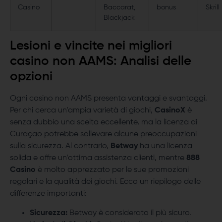
Casino
Baccarat,
bonus
Skrill
Blackjack
Lesioni e vincite nei migliori
casino non AAMS: Analisi delle
opzioni
Ogni casino non AAMS presenta vantaggi e svantaggi.
Per chi cerca un’ampia varietà di giochi,
CasinoX
è
senza dubbio una scelta eccellente, ma la licenza di
Curaçao potrebbe sollevare alcune preoccupazioni
sulla sicurezza. Al contrario,
Betway
ha una licenza
solida e offre un’ottima assistenza clienti, mentre
888
Casino
è molto apprezzato per le sue promozioni
regolari e la qualità dei giochi. Ecco un riepilogo delle
differenze importanti:
Sicurezza:
Betway è considerato il più sicuro.