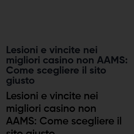
Lesioni e vincite nei
migliori casino non AAMS:
Come scegliere il sito
giusto
Lesioni e vincite nei
migliori casino non
AAMS: Come scegliere il