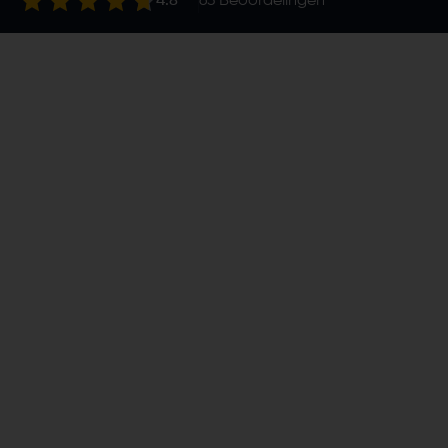
4.8
63
Beoordelingen