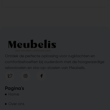
Ontdek de perfecte oplossing voor rugklachten en
comfortbehoeften bij ouderdom met de hoogwaardige
relaxstoelen en sta-op-stoelen van Meubelis.
Pagina's
Home
Over ons