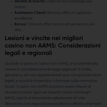
Varietà di Giochi:
CasinoX ha il catalogo più
ampio.
Assistenza Clienti:
Betway offre un supporto
eccellente.
Bonus:
CasinoX offre il bonus di benvenuto più
alto.
Lesioni e vincite nei migliori
casino non AAMS: Considerazioni
legali e regionali
Quando si parla di casino non AAMS, è fondamentale
tenere in considerazione le leggi regionali. In Italia,
giocare su siti non regolamentati può comportare rischi
legali, e quindi è imperativo informarsi sulle normative
locali. I casino non AAMS possono avere misure di
sicurezza meno rigorose rispetto ai loro omologhi
AAMS, perciò è importante selezionare siti che
dimostrino una reputazione positiva e offrano strumenti