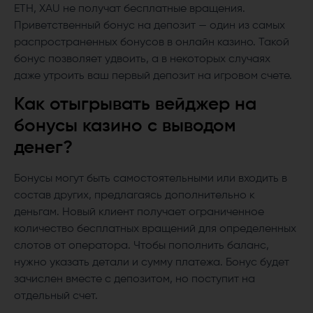
ETH, XAU не получат бесплатные вращения.
Приветственный бонус на депозит — один из самых
распространенных бонусов в онлайн казино. Такой
бонус позволяет удвоить, а в некоторых случаях
даже утроить ваш первый депозит на игровом счете.
Как отыгрывать вейджер на
бонусы казино с выводом
денег?
Бонусы могут быть самостоятельными или входить в
состав других, предлагаясь дополнительно к
деньгам. Новый клиент получает ограниченное
количество бесплатных вращений для определенных
слотов от оператора. Чтобы пополнить баланс,
нужно указать детали и сумму платежа. Бонус будет
зачислен вместе с депозитом, но поступит на
отдельный счет.