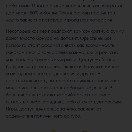
событиями. Иногда ставка «праздничных» возвратов
достигает 50% и более. Также размер процентов
часто зависит от статуса игрока на платформе.
Некоторые казино предложат вам конкретную сумму
денег вместо бонуса на депозит. Фриспины без
депозита стоит рассматривать как возможность
ознакомиться с конкретным казино или игрой, а не
как шанс на крупные выигрыши. Доступно 4 типа
бонусов за регистрацию, включая бонусы в живом
казино, покерные предложения и другие. В
настольных играх, лотереях и прямых трансляциях
можно использовать только бонусные деньги. В
большинстве таких категорий софта прогресс
отыгрыша либо замедлен, либо отсутствует совсем.
Игры, доступные пользователю, зависят от
содержания полученного бонуса.