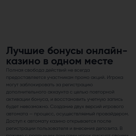
Лучшие бонусы онлайн-
казино в одном месте
Полная свобода действий не всегда
предоставляется участникам промо акций. Игрока
могут заблокировать за регистрацию
дополнительного аккаунта с целью повторной
активации бонуса, и восстановить учетную запись
будет невозможно. Создание двух версий игрового
автомата — процесс, осуществляемый провайдером.
Доступ к автомату казино открывается после
регистрации пользователя и внесения депозита.
В
режиме с реальными деньгами игрок рискует своими