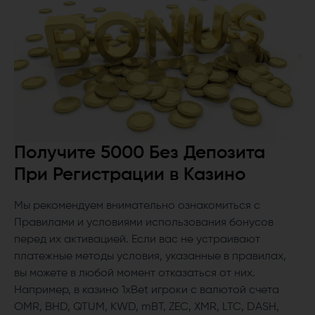
Получите 5000 Без Депозита
При Регистрации в Казино
Мы рекомендуем внимательно ознакомиться с
Правилами и условиями использования бонусов
перед их активацией. Если вас не устраивают
платежные методы
условия, указанные в правилах,
вы можете в любой момент отказаться от них.
Например, в казино 1xBet игроки с валютой счета
OMR, BHD, QTUM, KWD, mBT, ZEC, XMR, LTC, DASH,