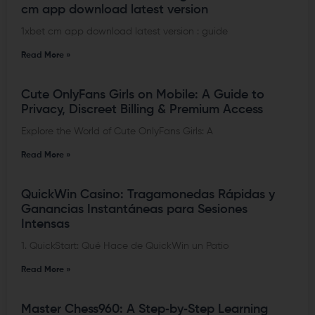
cm app download latest version
1xbet cm app download latest version : guide
Read More »
Cute OnlyFans Girls on Mobile: A Guide to
Privacy, Discreet Billing & Premium Access
Explore the World of Cute OnlyFans Girls: A
Read More »
QuickWin Casino: Tragamonedas Rápidas y
Ganancias Instantáneas para Sesiones
Intensas
1. QuickStart: Qué Hace de QuickWin un Patio
Read More »
Master Chess960: A Step‑by‑Step Learning