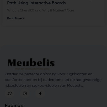
Path Using Interactive Boards
What Is Chess960 and Why It Matters? Core
Read More »
Ontdek de perfecte oplossing voor rugklachten en
comfortbehoeften bij ouderdom met de hoogwaardige
relaxstoelen en sta-op-stoelen van Meubelis.
Pagina's