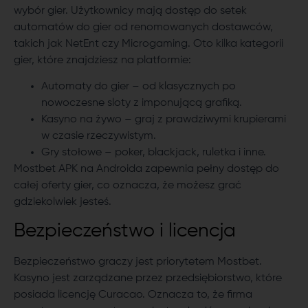
wybór gier. Użytkownicy mają dostęp do setek
automatów do gier od renomowanych dostawców,
takich jak NetEnt czy Microgaming. Oto kilka kategorii
gier, które znajdziesz na platformie:
Automaty do gier – od klasycznych po
nowoczesne sloty z imponującą grafiką.
Kasyno na żywo – graj z prawdziwymi krupierami
w czasie rzeczywistym.
Gry stołowe – poker, blackjack, ruletka i inne.
Mostbet APK na Androida zapewnia pełny dostęp do
całej oferty gier, co oznacza, że możesz grać
gdziekolwiek jesteś.
Bezpieczeństwo i licencja
Bezpieczeństwo graczy jest priorytetem Mostbet.
Kasyno jest zarządzane przez przedsiębiorstwo, które
posiada licencję Curacao. Oznacza to, że firma