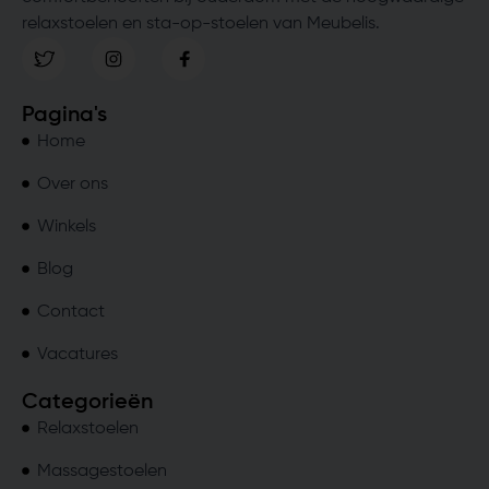
relaxstoelen en sta-op-stoelen van Meubelis.
Pagina's
Home
Over ons
Winkels
Blog
Contact
Vacatures
Categorieën
Relaxstoelen
Massagestoelen