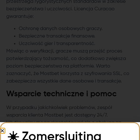
przestrzega rygorystycznych standardów w zakresie
bezpieczeństwa i uczciwości. Licencja Curacao
gwarantuje:
Ochronę danych osobowych graczy.
Bezpieczne transakcje finansowe.
Uczciwość gier i transparentność.
Mówiąc o weryfikacji, gracze muszą przejść proces
potwierdzający tożsamość, co dodatkowo zwiększa
poziom bezpieczeństwa na platformie. Warto
zaznaczyć, że Mostbet korzysta z szyfrowania SSL, co
zabezpiecza wszystkie dane osobowe i transakcje.
Wsparcie techniczne i pomoc
W przypadku jakichkolwiek problemów, zespół
wsparcia klienta Mostbet jest dostępny 24/7.
Użytkownicy mogą skontaktować się z obsługą za
pomocą czatu na żywo, formularza kontaktowego lub
☀️ Zomersluiting
przez e-mail. Pomocna i profesjonalna ekipa szybko