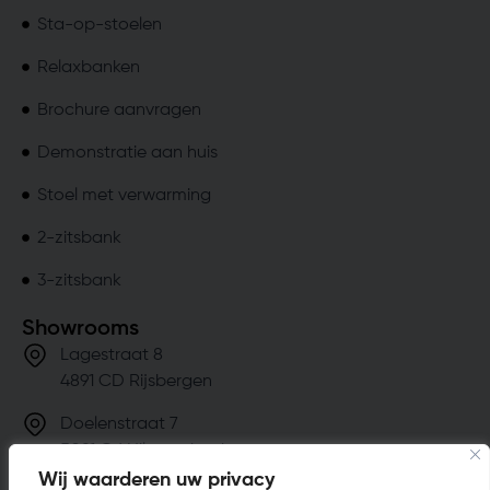
Sta-op-stoelen
Relaxbanken
Brochure aanvragen
Demonstratie aan huis
Stoel met verwarming
2-zitsbank
3-zitsbank
Showrooms
Lagestraat 8
4891 CD Rijsbergen
Doelenstraat 7
5081 CJ Hilvarenbeek
Wij waarderen uw privacy