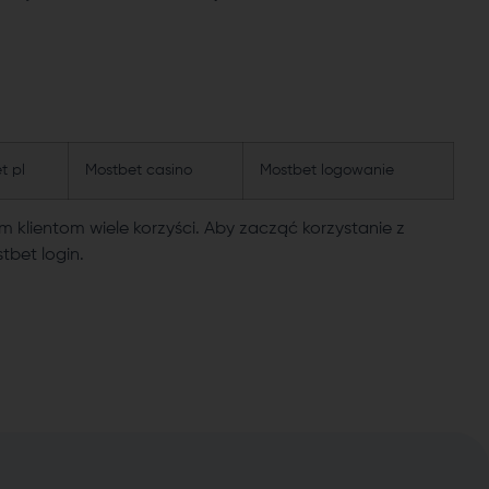
t pl
Mostbet casino
Mostbet logowanie
m klientom wiele korzyści. Aby zacząć korzystanie z
tbet login.