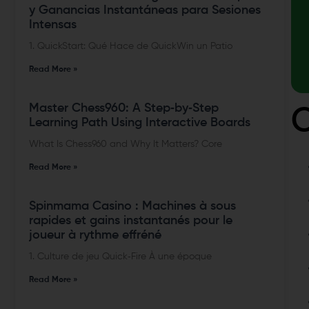
y Ganancias Instantáneas para Sesiones
Intensas
1. QuickStart: Qué Hace de QuickWin un Patio
Read More »
Master Chess960: A Step‑by‑Step
Learning Path Using Interactive Boards
What Is Chess960 and Why It Matters? Core
Read More »
Spinmama Casino : Machines à sous
rapides et gains instantanés pour le
joueur à rythme effréné
1. Culture de jeu Quick‑Fire À une époque
Read More »