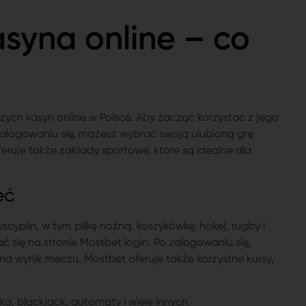
asyna online – co
zych kasyn online w Polsce. Aby zacząć korzystać z jego
 zalogowaniu się, możesz wybrać swoją ulubioną grę
eruje także zakłady sportowe, które są idealne dla
eć
cyplin, w tym piłkę nożną, koszykówkę, hokej, rugby i
ć się na stronie Mostbet login. Po zalogowaniu się,
na wynik meczu. Mostbet oferuje także korzystne kursy,
a, blackjack, automaty i wiele innych.