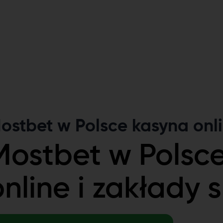
ostbet w Polsce kasyna onli
Mostbet w Polsc
online i zakłady