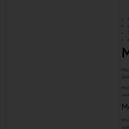
M
Mos
spo
Mos
ulu
Mo
Mos
sze