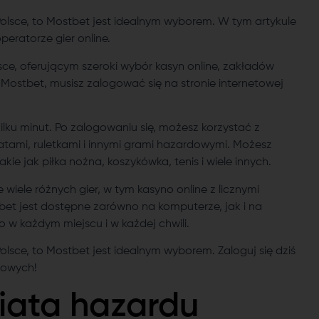
Polsce, to Mostbet jest idealnym wyborem. W tym artykule
ratorze gier online.
sce, oferującym szeroki wybór kasyn online, zakładów
Mostbet, musisz zalogować się na stronie internetowej
lku minut. Po zalogowaniu się, możesz korzystać z
matami, ruletkami i innymi grami hazardowymi. Możesz
ie jak piłka nożna, koszykówka, tenis i wiele innych.
 wiele różnych gier, w tym kasyno online z licznymi
bet jest dostępne zarówno na komputerze, jak i na
 w każdym miejscu i w każdej chwili.
olsce, to Mostbet jest idealnym wyborem. Zaloguj się dziś
rtowych!
iata hazardu