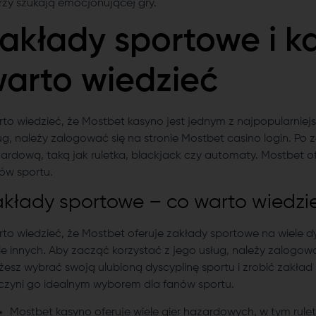
rzy szukają emocjonującej gry.
akłady sportowe i k
arto wiedzieć
to wiedzieć, że Mostbet kasyno jest jednym z najpopularniejs
ug, należy zalogować się na stronie Mostbet casino login. Po
ardową, taką jak ruletka, blackjack czy automaty. Mostbet of
ów sportu.
akłady sportowe – co warto wiedzi
to wiedzieć, że Mostbet oferuje zakłady sportowe na wiele dys
le innych. Aby zacząć korzystać z jego usług, należy zalogowa
esz wybrać swoją ulubioną dyscyplinę sportu i zrobić zakład 
czyni go idealnym wyborem dla fanów sportu.
Mostbet kasyno oferuje wiele gier hazardowych, w tym ruletk