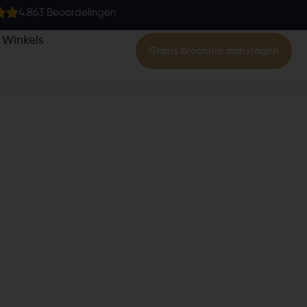
4.8
63 Beoordelingen
Winkels
Gratis brochure aanvragen