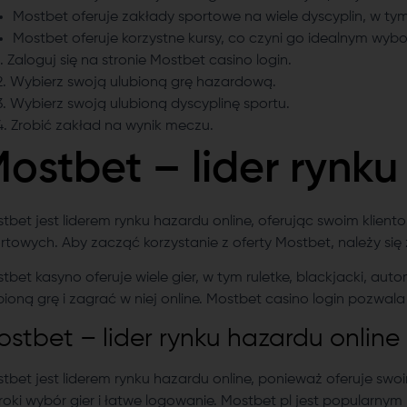
Mostbet oferuje zakłady sportowe na wiele dyscyplin, w tym 
Mostbet oferuje korzystne kursy, co czyni go idealnym wyb
1. Zaloguj się na stronie Mostbet casino login.
2. Wybierz swoją ulubioną grę hazardową.
3. Wybierz swoją ulubioną dyscyplinę sportu.
4. Zrobić zakład na wynik meczu.
ostbet – lider rynku
tbet jest liderem rynku hazardu online, oferując swoim klien
rtowych. Aby zacząć korzystanie z oferty Mostbet, należy się
tbet kasyno oferuje wiele gier, w tym ruletke, blackjacki, aut
bioną grę i zagrać w niej online. Mostbet casino login pozwa
stbet – lider rynku hazardu online
tbet jest liderem rynku hazardu online, ponieważ oferuje swoim
roki wybór gier i łatwe logowanie. Mostbet pl jest popularnym