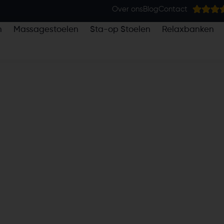
Over ons
Blog
Contact
n
Massagestoelen
Sta-op Stoelen
Relaxbanken