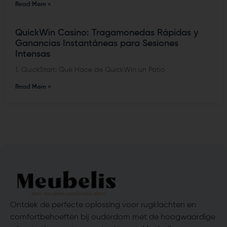
Read More »
QuickWin Casino: Tragamonedas Rápidas y
Ganancias Instantáneas para Sesiones
Intensas
1. QuickStart: Qué Hace de QuickWin un Patio
Read More »
Ontdek de perfecte oplossing voor rugklachten en
comfortbehoeften bij ouderdom met de hoogwaardige