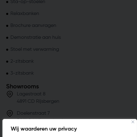
Sta-op-stoelen
Relaxbanken
Brochure aanvragen
Demonstratie aan huis
Stoel met verwarming
2-zitsbank
3-zitsbank
Showrooms
Lagestraat 8
4891 CD Rijsbergen
Doelenstraat 7
5081 CJ Hilvarenbeek
Wij waarderen uw privacy
info@meubelis.nl