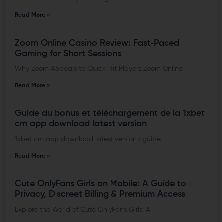
Read More »
Zoom Online Casino Review: Fast‑Paced
Gaming for Short Sessions
Why Zoom Appeals to Quick‑Hit Players Zoom Online
Read More »
Guide du bonus et téléchargement de la 1xbet
cm app download latest version
1xbet cm app download latest version : guide
Read More »
Cute OnlyFans Girls on Mobile: A Guide to
Privacy, Discreet Billing & Premium Access
Explore the World of Cute OnlyFans Girls: A