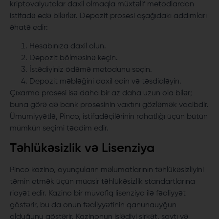
kriptovalyutalar daxil olmaqla müxtəlif metodlardan
istifadə edə bilərlər. Depozit prosesi aşağıdakı addımları
əhatə edir:
Hesabınıza daxil olun.
Depozit bölməsinə keçin.
İstədiyiniz ödəmə metodunu seçin.
Depozit məbləğini daxil edin və təsdiqləyin.
Çıxarma prosesi isə daha bir az daha uzun ola bilər;
buna görə də bank prosesinin vaxtını gözləmək vacibdir.
Ümumiyyətlə, Pinco, istifadəçilərinin rahatlığı üçün bütün
mümkün seçimi təqdim edir.
Təhlükəsizlik və Lisenziya
Pinco kazino, oyunçuların məlumatlarının təhlükəsizliyini
təmin etmək üçün müasir təhlükəsizlik standartlarına
riayət edir. Kazino bir müvafiq lisenziya ilə fəaliyyət
göstərir, bu da onun fəaliyyətinin qanunauyğun
olduğunu göstərir. Kazinonun işlədiyi şirkət, saytı və