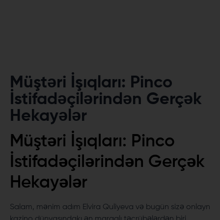
Müştəri İşıqları: Pinco
İstifadəçilərindən Gerçək
Hekayələr
Müştəri İşıqları: Pinco
İstifadəçilərindən Gerçək
Hekayələr
Salam, mənim adım Elvira Quliyeva və bugün sizə onlayn
kazino dünyasındakı ən maraqlı təcrübələrdən biri