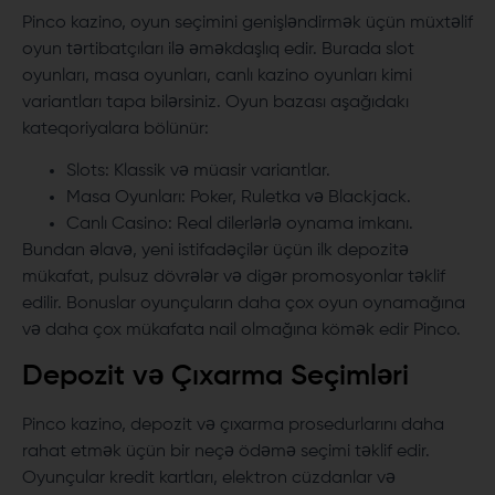
Pinco kazino, oyun seçimini genişləndirmək üçün müxtəlif
oyun tərtibatçıları ilə əməkdaşlıq edir. Burada slot
oyunları, masa oyunları, canlı kazino oyunları kimi
variantları tapa bilərsiniz. Oyun bazası aşağıdakı
kateqoriyalara bölünür:
Slots: Klassik və müasir variantlar.
Masa Oyunları: Poker, Ruletka və Blackjack.
Canlı Casino: Real dilerlərlə oynama imkanı.
Bundan əlavə, yeni istifadəçilər üçün ilk depozitə
mükafat, pulsuz dövrələr və digər promosyonlar təklif
edilir. Bonuslar oyunçuların daha çox oyun oynamağına
və daha çox mükafata nail olmağına kömək edir
Pinco
.
Depozit və Çıxarma Seçimləri
Pinco kazino, depozit və çıxarma prosedurlarını daha
rahat etmək üçün bir neçə ödəmə seçimi təklif edir.
Oyunçular kredit kartları, elektron cüzdanlar və