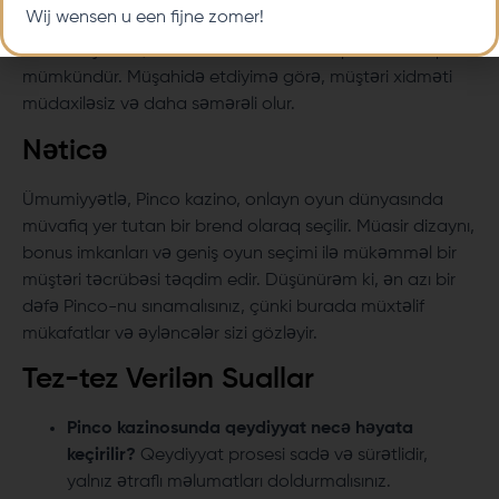
Wij wensen u een fijne zomer!
və təkmilləşdirmələr edir. Bununla birlikdə, istənilən
suallar üçün 24/7 dəstək xidməti ilə əlaqə saxlamaq
mümkündür. Müşahidə etdiyimə görə, müştəri xidməti
müdaxiləsiz və daha səmərəli olur.
Nəticə
Ümumiyyətlə, Pinco kazino, onlayn oyun dünyasında
müvafiq yer tutan bir brend olaraq seçilir. Müasir dizaynı,
bonus imkanları və geniş oyun seçimi ilə mükəmməl bir
müştəri təcrübəsi təqdim edir. Düşünürəm ki, ən azı bir
dəfə Pinco-nu sınamalısınız, çünki burada müxtəlif
mükafatlar və əyləncələr sizi gözləyir.
Tez-tez Verilən Suallar
Pinco kazinosunda qeydiyyat necə həyata
keçirilir?
Qeydiyyat prosesi sadə və sürətlidir,
yalnız ətraflı məlumatları doldurmalısınız.