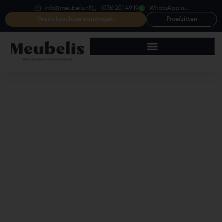
info@meubelis.nl
(076) 201 49 19
WhatsApp nu
Gratis brochure aanvragen
Proefzitten