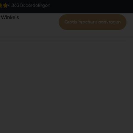
4.8
63 Beoordelingen
Winkels
Gratis brochure aanvragen