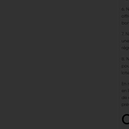
6. 
off
bon
7. 
une
rég
8. 
pou
lot
En 
en 
de 
pré
C