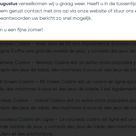
rançais
augustus
verwelkomen wij u graag weer. Heeft u in de tussentij
em gerust contact met ons op via onze website of stuur ons 
 Français sont connus pour leur amour de la chance et de la rou
 beantwoorden uw bericht zo snel mogelijk.
ntenant possible de jouer aux casinos en ligne. Mais avec tant de
n u een fijne zomer!
ligne pour les Français. Voici quelques-uns des meilleurs casinos
Europes Casino – Avec plus de 20 ans d’expérience, Europes Casi
ligne. Il offre une grande variété de jeux, y compris des jeux de
Betway Casino – Betway Casino est un autre choix populaire pou
pris des jeux de table, des machines à sous et des jeux de lot
Mr Green Casino – Mr Green Casino est un casino en ligne qui o
le, des machines à sous et des jeux de loterie. Il est égaleme
Unibet Casino – Unibet Casino est un autre choix populaire pour
pris des jeux de table, des machines à sous et des jeux de lot
Nouveau Casino en Ligne – Le nouveau casino en ligne est un ch
nde variété de jeux, y compris des jeux de table, des machines
uliers et des promotions.