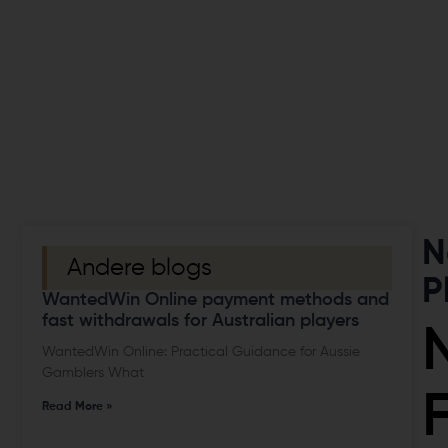
N
Andere blogs
P
WantedWin Online payment methods and
fast withdrawals for Australian players
WantedWin Online: Practical Guidance for Aussie
Gamblers What
Read More »