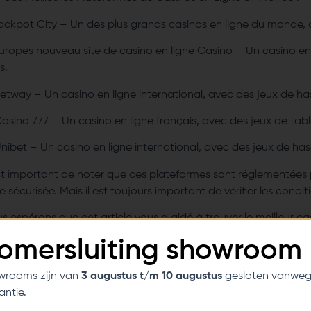
Jackpot City – Un des plus grands casinos en ligne du monde,
Europes
nouveau site de casino en ligne
Casino – Un casino en 
s.
Betway – Un casino en ligne international, avec des jeux de h
Casino 777 – Un casino en ligne français, avec des jeux de tab
Unibet – Un casino en ligne international, avec des jeux de ha
est important de noter que ces plateformes sont réglementées p
ne sécurisée. Mais il est toujours important de vérifier les cond
s espérons que cet article vous a aidé à trouver le meilleur ca
tacter si vous avez des questions ou des préoccupations.
Zomersluiting showroom
es Meilleurs Casinos
wrooms zijn van
3 augustus t/m 10 augustus
gesloten vanweg
ntie.