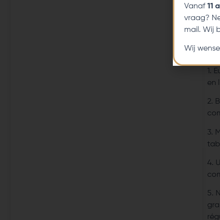
F
Vanaf
11 
vraag? Ne
Les
mail. Wij
mai
Wij wense
en 
1. 
en 
2. 
com
3. 
tab
4. 
com
5. 
gra
rég