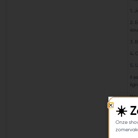
1. 
2. 
sou
3. 
4. 
5. 
Il 
lig
Nou
con
☀️ 
L
Onze sho
zomervaka