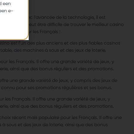
d een
een e-
lette, et avec l’avancée de la technologie, il est
 choix, il peut être difficile de trouver le meilleur casino
 en ligne pour les Français :
no est l’un des plus anciens et des plus fiables casinos
 table, des machines à sous et des jeux de loterie.
r les Français. Il offre une grande variété de jeux, y
erie, ainsi que des bonus réguliers et des promotions.
ffre une grande variété de jeux, y compris des jeux de
nt connu pour ses promotions régulières et ses bonus.
 les Français. Il offre une grande variété de jeux, y
erie, ainsi que des bonus réguliers et des promotions.
oix récent mais populaire pour les Français. Il offre une
 à sous et des jeux de loterie, ainsi que des bonus