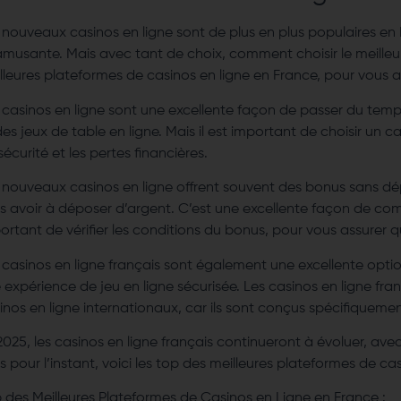
 nouveaux casinos en ligne sont de plus en plus populaires en 
amusante. Mais avec tant de choix, comment choisir le meilleur
lleures plateformes de casinos en ligne en France, pour vous ai
 casinos en ligne sont une excellente façon de passer du temp
des jeux de table en ligne. Mais il est important de choisir un ca
sécurité et les pertes financières.
 nouveaux casinos en ligne offrent souvent des bonus sans dé
s avoir à déposer d’argent. C’est une excellente façon de comm
ortant de vérifier les conditions du bonus, pour vous assurer q
 casinos en ligne français sont également une excellente option,
 expérience de jeu en ligne sécurisée. Les casinos en ligne fr
inos en ligne internationaux, car ils sont conçus spécifiquemen
2025, les casinos en ligne français continueront à évoluer, av
s pour l’instant, voici les top des meilleures plateformes de ca
 des Meilleures Plateformes de Casinos en Ligne en France :