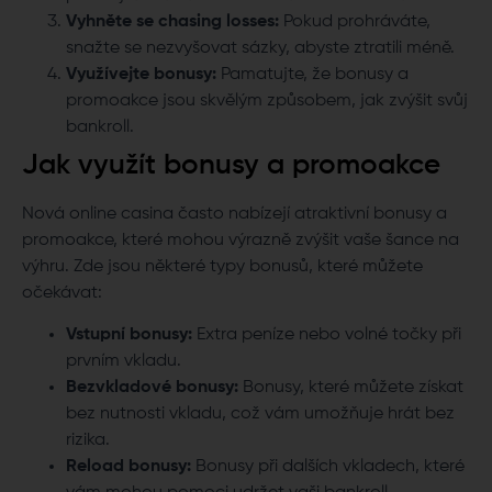
Vyhněte se chasing losses:
Pokud prohráváte,
snažte se nezvyšovat sázky, abyste ztratili méně.
Využívejte bonusy:
Pamatujte, že bonusy a
promoakce jsou skvělým způsobem, jak zvýšit svůj
bankroll.
Jak využít bonusy a promoakce
Nová online casina často nabízejí atraktivní bonusy a
promoakce, které mohou výrazně zvýšit vaše šance na
výhru. Zde jsou některé typy bonusů, které můžete
očekávat:
Vstupní bonusy:
Extra peníze nebo volné točky při
prvním vkladu.
Bezvkladové bonusy:
Bonusy, které můžete získat
bez nutnosti vkladu, což vám umožňuje hrát bez
rizika.
Reload bonusy:
Bonusy při dalších vkladech, které