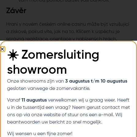
vám mohou pomoci udržet vaši bankroll.
Závěr
Hraní v novém českém online casinu může být vzrušující
a ziskové, pokud víte, jak na to. Klíčem k úspěchu je
správná registrace, orientace v nabízených hrách,
efektivní správa bankrollu a využívání dostupných
☀️ Zomersluiting
bonusů. Pamatujte, že hry by měly být především
zábavou, a proto je důležité si stanovit hranice. Budujte
showroom
své dovednosti a užívejte si adrenalin, který s online
hazardem přichází
Mostbet CZ
.
Onze showrooms zijn van
3 augustus t/m 10 augustus
Často kladené otázky (FAQ)
gesloten vanwege de zomervakantie.
Vanaf
11 augustus
verwelkomen wij u graag weer. Heeft
1. Jaká online casina jsou nejlepší pro
u in de tussentijd een vraag? Neem gerust contact met
začátečníky?
ons op via onze website of stuur ons een e-mail. Wij
beantwoorden uw bericht zo snel mogelijk.
Nejlepší online casina pro začátečníky obvykle nabízejí
uživatelsky přívětivé rozhraní, širokou škálu her a
Wij wensen u een fijne zomer!