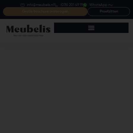
info@meubelis.nl
(076) 201 49 19
WhatsApp nu
Gratis brochure aanvragen
Proefzitten