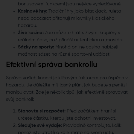
bonusovými funkcemi jsou nejvíce vyhledávané.
Kasinové hry:
Tradiční hry jako blackjack, ruleta
nebo baccarat přitahují milovníky klasického
hazardu.
Živé kasino:
Zde můžete hrát s živými krupiéry v
reálném čase, což přináší autentickou atmosféru.
Sázky na sporty:
Mnohá online casina nabízejí
možnost sázet na různé sportovní události.
Efektivní správa bankrollu
Správa vašich financí je klíčovým faktorem pro úspěch v
hazardu. Je důležité mít jasný plán, jak budete s penězi
manipulovat. Zde je několik tipů, jak efektivně spravovat
svůj bankroll:
Stanovte si rozpočet:
Před začátkem hraní si
určete částku, kterou jste ochotni investovat.
Sledujte své výdaje:
Pravidelně kontrolujte, kolik
peněz jste utratili a kolik máte na svém účtu.