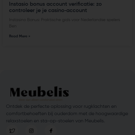
Instasio bonus account verificatie: zo
controleer je je casino‑account
Instasino Bonus: Praktische gids voor Nederlandse spelers
Ben
Read More »
Ontdek de perfecte oplossing voor rugklachten en
comfortbehoeften bij ouderdom met de hoogwaardige
relaxstoelen en sta-op-stoelen van Meubelis.