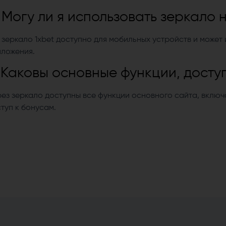
. Могу ли я использовать зеркало
 зеркало 1xbet доступно для мобильных устройств и может
ложения.
. Каковы основные функции, досту
ез зеркало доступны все функции основного сайта, включа
туп к бонусам.