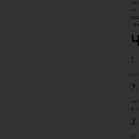
бук
ост
дос
1xb
Ч
1
Зер
2
Акт
фор
3
Да,