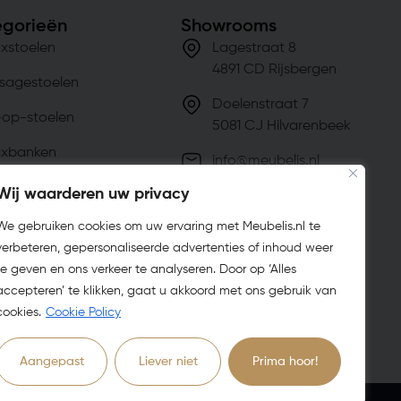
gorieën
Showrooms
xstoelen
Lagestraat 8
4891 CD Rijsbergen
sagestoelen
Doelenstraat 7
-op-stoelen
5081 CJ Hilvarenbeek
axbanken
info@meubelis.nl
chure aanvragen
Wij waarderen uw privacy
(076) 201 49 19
onstratie aan huis
We gebruiken cookies om uw ervaring met Meubelis.nl te
verbeteren, gepersonaliseerde advertenties of inhoud weer
el met verwarming
te geven en ons verkeer te analyseren. Door op ‘Alles
accepteren’ te klikken, gaat u akkoord met ons gebruik van
tsbank
cookies.
Cookie Policy
tsbank
Aangepast
Liever niet
Prima hoor!