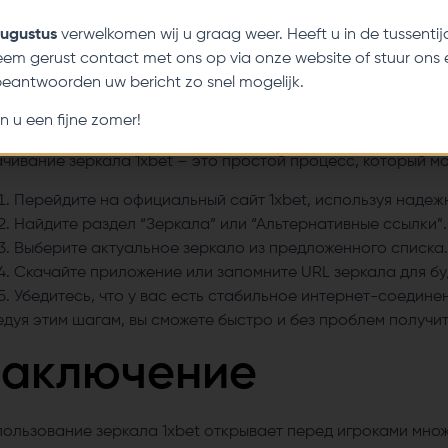
Поддержка на нескольких языках:
Как и основное зерка
языков, что удобно для международных игроков.
augustus
verwelkomen wij u graag weer. Heeft u in de tussentij
 преимущества делают зеркала 1xbet неотъемлемой часть
em gerust contact met ons op via onze website of stuur ons 
 beantwoorden uw bericht zo snel mogelijk.
ак скачать 1xbet з
n u een fijne zomer!
чивание зеркала 1xbet – это простой процесс, который м
Перейдите на официальный сайт 1xbet, используя надеж
Найдите раздел “Зеркала” или “Альтернативные ссылки”.
Выберите актуальное зеркало из предложенного списка
Скачайте приложение или запомните URL зеркала для бу
Убедитесь, что у вас есть стабильное интернет-соедине
дуя этим шагам, вы сможете быстро и без проблем получить
Заключение
ользование зеркала 1xbet открывает перед игроками мно