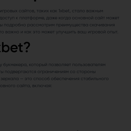
гровых сайтов, таких как 1xbet, стало важным
доступ к платформе, даже когда основной сайт может
 мы подробно рассмотрим преимущества скачивания
это важно и как это может улучшить ваш игровой опыт.
xbet?
ту букмекера, который позволяет пользователям
ты подвергаются ограничениям со стороны
 зеркала — это способ обеспечения стабильного
овного сайта, включая: