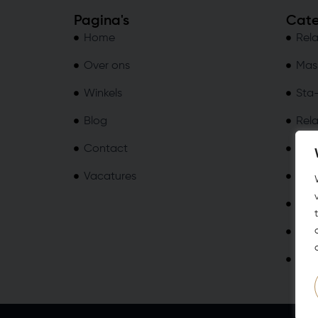
Pagina's
Cate
Home
Rela
Over ons
Mas
Winkels
Sta
Blog
Rel
Contact
Bro
Vacatures
Dem
Sto
2-zi
3-zi