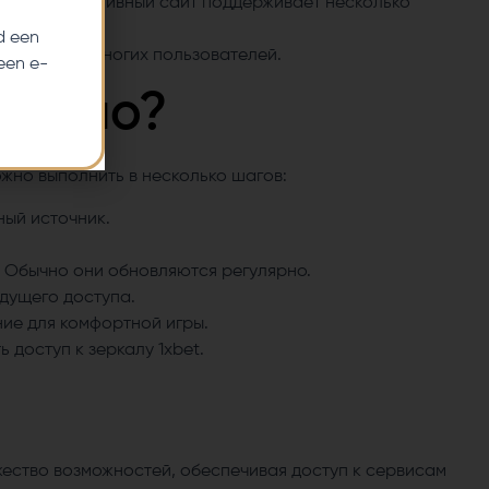
ло, альтернативный сайт поддерживает несколько
d een
ю игры для многих пользователей.
een e-
еркало?
ожно выполнить в несколько шагов:
ный источник.
. Обычно они обновляются регулярно.
дущего доступа.
ние для комфортной игры.
 доступ к зеркалу 1xbet.
жество возможностей, обеспечивая доступ к сервисам