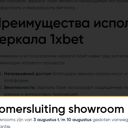
им образом, зеркало 1xbet является необходимым инструм
фортному и безопасному беттингу.
Преимущества испо
еркала 1xbet
чивание и использование зеркала 1xbet имеет ряд значит
имизации игрового процесса:
Непрерывный доступ:
Благодаря зеркалу игроки могут и
платформе.
Безопасность:
Зеркала 1xbet используют защищенные пр
данных и финансовых транзакций.
Актуальные бонусы:
Вы сможете получать все стандартн
Zomersluiting showroom
сайте.
Пользовательский интерфейс:
Визуально зеркало иденти
wrooms zijn van
3 augustus t/m 10 augustus
gesloten vanweg
ориентироваться в сервисе.
ntie.