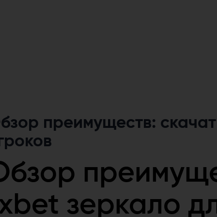
бзор преимуществ: скачать
гроков
Обзор преимуще
1xbet зеркало д