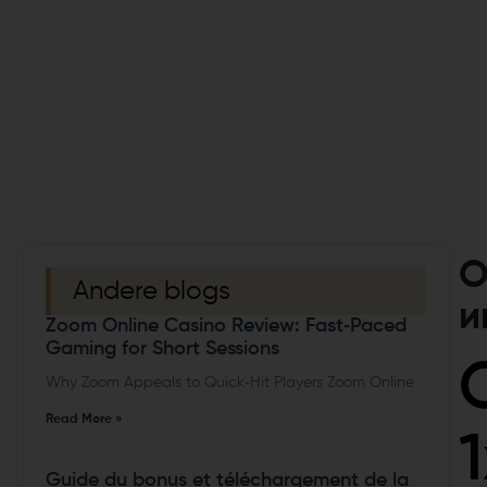
О
Andere blogs
и
Zoom Online Casino Review: Fast‑Paced
Gaming for Short Sessions
Why Zoom Appeals to Quick‑Hit Players Zoom Online
Read More »
Guide du bonus et téléchargement de la