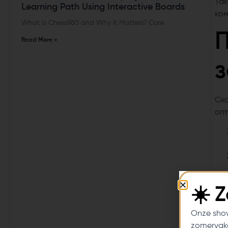
Так
Learning Path Using Interactive Boards
ком
What Is Chess960 and Why It Matters? Core
Read More »
з
Ска
опт
☀️ 
Onze sho
zomervaka