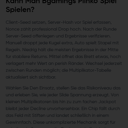
Kann Man Bgamings Plinko Spiel
Spielen?
Client-Seed setzen, Server-Hash vor Spiel erfassen,
Nonce zählt professional Drop hoch. Nach der Runde
Server-Seed offenlegen und Ergebnisse verifizieren.
Manuell droppt jede Kugel extra, Auto spielt Stapel mit
Regeln. Niedrig hält die meisten Ergebnisse in der Mitte
für stabilere Returns. Mittel öffnet das Brett etwas, hoch
verlagert mehr Wert an perish Ränder. Wechsel jederzeit
zwischen Runden möglich; die Multiplikator-Tabelle
aktualisiert sich sichtbar.
Wählen Sie Den Einsatz, stellen Sie das Risikoniveau das
und erleben Sie, wie jeder Slide Spannung erzeugt. Von
kleinen Multiplikatoren bis hin zu zum fachen Jackpot
bleibt jeder Decline unvorhersehbar. Ein Chip fällt durch
das Feld mit Stiften und landet schließlich in einem
Gewinnfach. Diese unkomplizierte Mechanik sorgt für