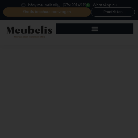
info@meubelis.nl
(076) 201 49 19
WhatsApp nu
Gratis brochure aanvragen
Proefzitten