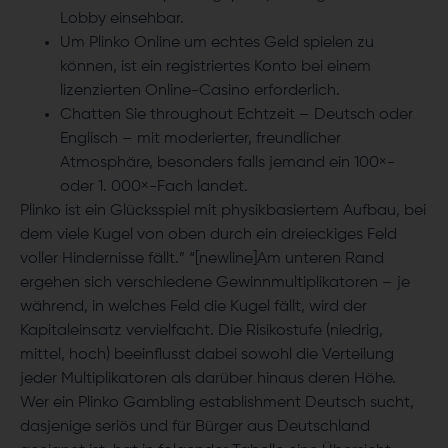
Lobby einsehbar.
Um Plinko Online um echtes Geld spielen zu
können, ist ein registriertes Konto bei einem
lizenzierten Online-Casino erforderlich.
Chatten Sie throughout Echtzeit – Deutsch oder
Englisch – mit moderierter, freundlicher
Atmosphäre, besonders falls jemand ein 100×-
oder 1. 000×-Fach landet.
Plinko ist ein Glücksspiel mit physikbasiertem Aufbau, bei
dem viele Kugel von oben durch ein dreieckiges Feld
voller Hindernisse fällt.” “[newline]Am unteren Rand
ergehen sich verschiedene Gewinnmultiplikatoren – je
während, in welches Feld die Kugel fällt, wird der
Kapitaleinsatz vervielfacht. Die Risikostufe (niedrig,
mittel, hoch) beeinflusst dabei sowohl die Verteilung
jeder Multiplikatoren als darüber hinaus deren Höhe.
Wer ein Plinko Gambling establishment Deutsch sucht,
dasjenige seriös und für Bürger aus Deutschland