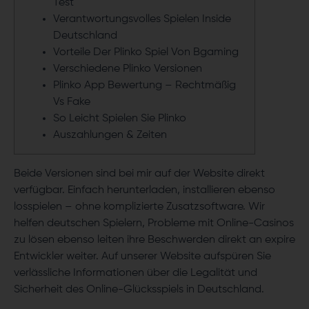
Test
Verantwortungsvolles Spielen Inside
Deutschland
Vorteile Der Plinko Spiel Von Bgaming
Verschiedene Plinko Versionen
Plinko App Bewertung – Rechtmäßig
Vs Fake
So Leicht Spielen Sie Plinko
Auszahlungen & Zeiten
Beide Versionen sind bei mir auf der Website direkt
verfügbar. Einfach herunterladen, installieren ebenso
losspielen – ohne komplizierte Zusatzsoftware. Wir
helfen deutschen Spielern, Probleme mit Online-Casinos
zu lösen ebenso leiten ihre Beschwerden direkt an expire
Entwickler weiter. Auf unserer Website aufspüren Sie
verlässliche Informationen über die Legalität und
Sicherheit des Online-Glücksspiels in Deutschland.