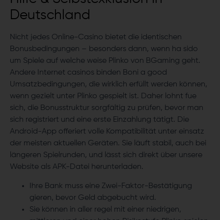
Deutschland
Nicht jedes Online-Casino bietet die identischen
Bonusbedingungen – besonders dann, wenn ha sido
um Spiele auf welche weise Plinko von BGaming geht.
Andere Internet casinos binden Boni a good
Umsatzbedingungen, die wirklich erfüllt werden können,
wenn gezielt unter Plinko gespielt ist. Daher lohnt fue
sich, die Bonusstruktur sorgfältig zu prüfen, bevor man
sich registriert und eine erste Einzahlung tätigt. Die
Android-App offeriert volle Kompatibilität unter einsatz
der meisten aktuellen Geräten. Sie läuft stabil, auch bei
längeren Spielrunden, und lässt sich direkt über unsere
Website als APK-Datei herunterladen.
Ihre Bank muss eine Zwei-Faktor-Bestätigung
gieren, bevor Geld abgebucht wird.
Sie können in aller regel mit einer niedrigen,