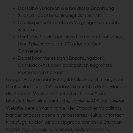
Dasselbe Verfahren wie bei dieser Einzahlung
(Closed Loop) beschleunigt den Schritt.
Glücksspiel sollte stets als Vergnügen betrachtet
werden.
Deutsche Spieler genießen hierbei authentisches
Live-Spiel snabbt am PC oder auf dem
Convenient.
Dabei koennte es sich 1 Einzahlungsboni,
Cashback-Aktionen oder zeitlich begrenzte
Promotionen handeln.
Google Enjoy erlaubt Echtgeld-Glücksspiel throughout
Deutschland seit 2021, sodass die meisten Bundesländer
die Android-Version dort erhalten. Ist der Store
blockiert, liegt eine identische, signierte APK auf unserer
Website bereit. Wann immer der Entwickler Volatilitäts­
bänder anpasst oder ein verbessertes Multiplikator­fach
hinzufügt, spielen wir das Upgrade binnen 48 Stunden
nach Freigabe aus. Kein Grund, andere Seiten zu