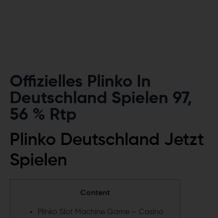
Offizielles Plinko In
Deutschland Spielen 97,
56 % Rtp
Plinko Deutschland Jetzt
Spielen
Content
Plinko Slot Machine Game – Casino