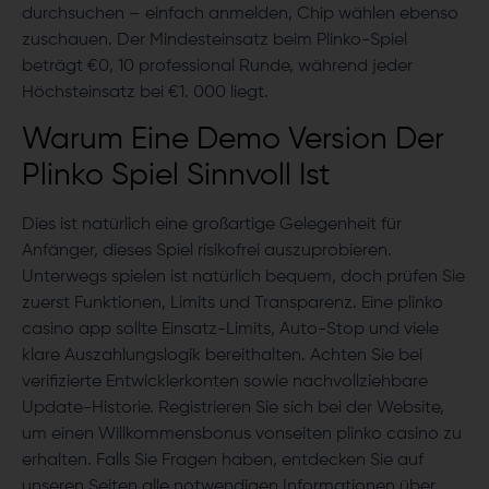
durchsuchen – einfach anmelden, Chip wählen ebenso
zuschauen. Der Mindesteinsatz beim Plinko-Spiel
beträgt €0, 10 professional Runde, während jeder
Höchsteinsatz bei €1. 000 liegt.
Warum Eine Demo Version Der
Plinko Spiel Sinnvoll Ist
Dies ist natürlich eine großartige Gelegenheit für
Anfänger, dieses Spiel risikofrei auszuprobieren.
Unterwegs spielen ist natürlich bequem, doch prüfen Sie
zuerst Funktionen, Limits und Transparenz. Eine plinko
casino app sollte Einsatz-Limits, Auto-Stop und viele
klare Auszahlungslogik bereithalten. Achten Sie bei
verifizierte Entwicklerkonten sowie nachvollziehbare
Update-Historie. Registrieren Sie sich bei der Website,
um einen Willkommensbonus vonseiten plinko casino zu
erhalten. Falls Sie Fragen haben, entdecken Sie auf
unseren Seiten alle notwendigen Informationen über