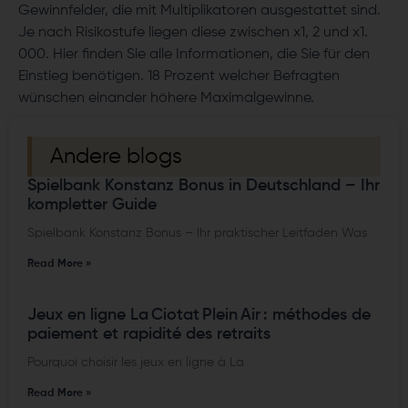
Gewinnfelder, die mit Multiplikatoren ausgestattet sind.
Je nach Risikostufe liegen diese zwischen x1, 2 und x1.
000. Hier finden Sie alle Informationen, die Sie für den
Einstieg benötigen. 18 Prozent welcher Befragten
wünschen einander höhere Maximalgewinne.
Andere blogs
Spielbank Konstanz Bonus in Deutschland – Ihr
kompletter Guide
Spielbank Konstanz Bonus – Ihr praktischer Leitfaden Was
Read More »
Jeux en ligne La Ciotat Plein Air : méthodes de
paiement et rapidité des retraits
Pourquoi choisir les jeux en ligne à La
Read More »