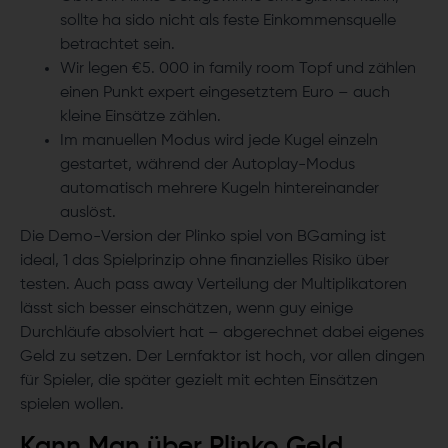
sollte ha sido nicht als feste Einkommensquelle
betrachtet sein.
Wir legen €5. 000 in family room Topf und zählen
einen Punkt expert eingesetztem Euro – auch
kleine Einsätze zählen.
Im manuellen Modus wird jede Kugel einzeln
gestartet, während der Autoplay-Modus
automatisch mehrere Kugeln hintereinander
auslöst.
Die Demo-Version der Plinko spiel von BGaming ist
ideal, 1 das Spielprinzip ohne finanzielles Risiko über
testen. Auch pass away Verteilung der Multiplikatoren
lässt sich besser einschätzen, wenn guy einige
Durchläufe absolviert hat – abgerechnet dabei eigenes
Geld zu setzen. Der Lernfaktor ist hoch, vor allen dingen
für Spieler, die später gezielt mit echten Einsätzen
spielen wollen.
Kann Man über Plinko Geld