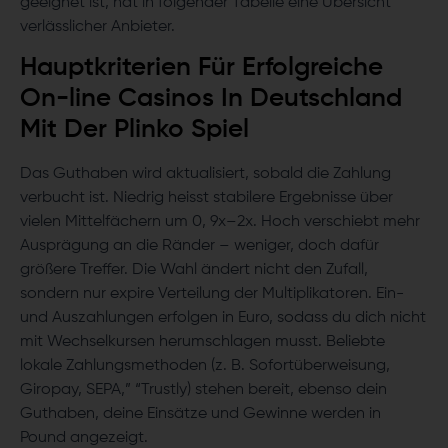
geeignet ist, hat in folgender Tabelle eine Übersicht
verlässlicher Anbieter.
Hauptkriterien Für Erfolgreiche
On-line Casinos In Deutschland
Mit Der Plinko Spiel
Das Guthaben wird aktualisiert, sobald die Zahlung
verbucht ist. Niedrig heisst stabilere Ergebnisse über
vielen Mittelfächern um 0, 9x–2x. Hoch verschiebt mehr
Ausprägung an die Ränder – weniger, doch dafür
größere Treffer. Die Wahl ändert nicht den Zufall,
sondern nur expire Verteilung der Multiplikatoren. Ein-
und Auszahlungen erfolgen in Euro, sodass du dich nicht
mit Wechselkursen herumschlagen musst. Beliebte
lokale Zahlungsmethoden (z. B. Sofortüberweisung,
Giropay, SEPA,” “Trustly) stehen bereit, ebenso dein
Guthaben, deine Einsätze und Gewinne werden in
Pound angezeigt.