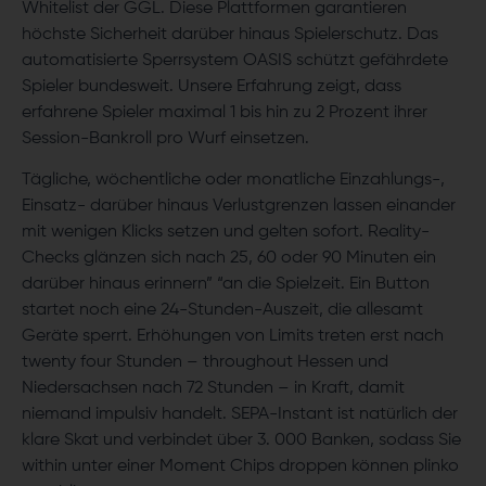
Whitelist der GGL. Diese Plattformen garantieren
höchste Sicherheit darüber hinaus Spielerschutz. Das
automatisierte Sperrsystem OASIS schützt gefährdete
Spieler bundesweit. Unsere Erfahrung zeigt, dass
erfahrene Spieler maximal 1 bis hin zu 2 Prozent ihrer
Session-Bankroll pro Wurf einsetzen.
Tägliche, wöchentliche oder monatliche Einzahlungs-,
Einsatz- darüber hinaus Verlust­grenzen lassen einander
mit wenigen Klicks setzen und gelten sofort. Reality-
Checks glänzen sich nach 25, 60 oder 90 Minuten ein
darüber hinaus erinnern” “an die Spielzeit. Ein Button
startet noch eine 24-Stunden-Auszeit, die allesamt
Geräte sperrt. Erhöhungen von Limits treten erst nach
twenty four Stunden – throughout Hessen und
Niedersachsen nach 72 Stunden – in Kraft, damit
niemand impulsiv handelt. SEPA-Instant ist natürlich der
klare Skat und verbindet über 3. 000 Banken, sodass Sie
within unter einer Moment Chips droppen können
plinko