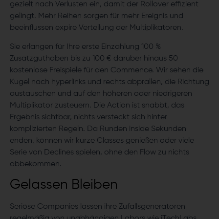
gezielt nach Verlusten ein, damit der Rollover effizient
gelingt. Mehr Reihen sorgen für mehr Ereignis und
beeinflussen expire Verteilung der Multiplikatoren.
Sie erlangen für Ihre erste Einzahlung 100 %
Zusatzguthaben bis zu 100 € darüber hinaus 50
kostenlose Freispiele für den Commence. Wir sehen die
Kugel nach hyperlinks und rechts abprallen, die Richtung
austauschen und auf den höheren oder niedrigeren
Multiplikator zusteuern. Die Action ist snabbt, das
Ergebnis sichtbar, nichts versteckt sich hinter
komplizierten Regeln. Da Runden inside Sekunden
enden, können wir kurze Classes genießen oder viele
Serie von Declines spielen, ohne den Flow zu nichts
abbekommen.
Gelassen Bleiben
Seriöse Companies lassen ihre Zufallsgeneratoren
regelmäßig von unabhängigen Labors wie iTechLabs