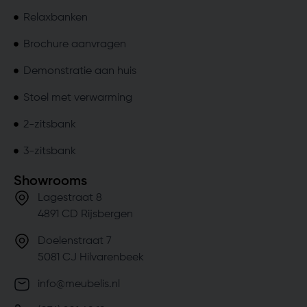
Relaxbanken
Brochure aanvragen
Demonstratie aan huis
Stoel met verwarming
2-zitsbank
3-zitsbank
Showrooms
Lagestraat 8
4891 CD Rijsbergen
Doelenstraat 7
5081 CJ Hilvarenbeek
info@meubelis.nl