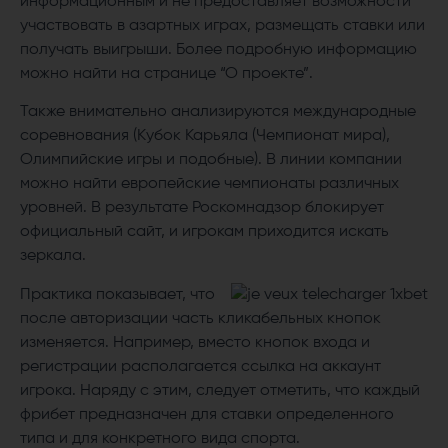
информационным и не предоставляет возможности
участвовать в азартных играх, размещать ставки или
получать выигрыши. Более подробную информацию
можно найти на странице “О проекте”.
Также внимательно анализируются международные
соревнования (Кубок Карьяла (Чемпионат мира),
Олимпийские игры и подобные). В линии компании
можно найти европейские чемпионаты различных
уровней. В результате Роскомнадзор блокирует
официальный сайт, и игрокам приходится искать
зеркала.
Практика показывает, что
после авторизации часть кликабельных кнопок
изменяется. Например, вместо кнопок входа и
регистрации располагается ссылка на аккаунт
игрока. Наряду с этим, следует отметить, что каждый
фрибет предназначен для ставки определенного
типа и для конкретного вида спорта.