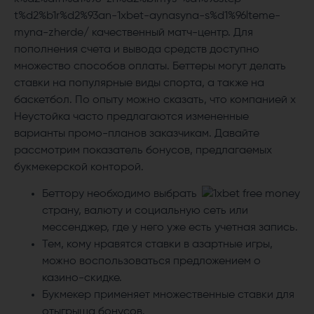
t%d2%b1r%d2%93an-1xbet-aynasyna-s%d1%96lteme-
myna-zherde/
качественный матч-центр. Для
пополнения счета и вывода средств доступно
множество способов оплаты. Беттеры могут делать
ставки на популярные виды спорта, а также на
баскетбол. По опыту можно сказать, что компанией x
Неустойка часто предлагаются измененные
варианты промо-планов заказчикам. Давайте
рассмотрим показатель бонусов, предлагаемых
букмекерской конторой.
Беттору необходимо выбрать
страну, валюту и социальную сеть или
мессенджер, где у него уже есть учетная запись.
Тем, кому нравятся ставки в азартные игры,
можно воспользоваться предложением о
казино-скидке.
Букмекер применяет множественные ставки для
отыгрыша бонусов.