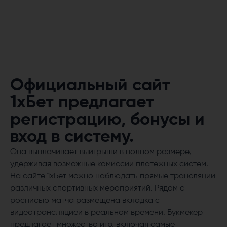
Официальный сайт
1хБет предлагает
регистрацию, бонусы и
вход в систему.
Она выплачивает выигрыши в полном размере,
удерживая возможные комиссии платежных систем.
На сайте 1хБет можно наблюдать прямые трансляции
различных спортивных мероприятий. Рядом с
росписью матча размещена вкладка с
видеотрансляцией в реальном времени. Букмекер
предлагает множество игр, включая самые