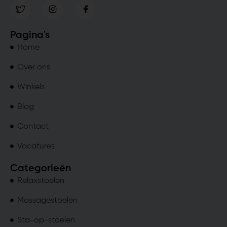
Pagina's
Home
Over ons
Winkels
Blog
Contact
Vacatures
Categorieën
Relaxstoelen
Massagestoelen
Sta-op-stoelen