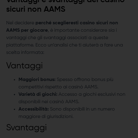
Vantaggi e svantaggi dei casino
sicuri non AAMS
Nel decidere
perché sceglieresti casino sicuri non
AAMS per giocare
, è importante considerare sia i
vantaggi che gli svantaggi associati a queste
piattaforme. Ecco un’analisi che ti aiuterà a fare una
scelta informata:
Vantaggi
Maggiori bonus:
Spesso offrono bonus più
competitivi rispetto ai casinò AAMS.
Varietà di giochi:
Accesso a giochi esclusivi non
disponibili nei casinò AAMS.
Accessibilità:
Sono disponibili in un numero
maggiore di giurisdizioni.
Svantaggi