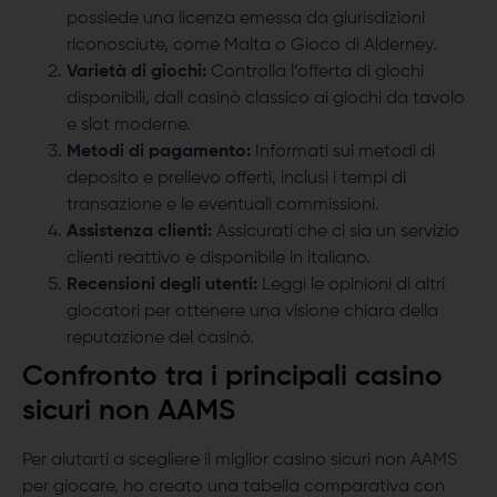
possiede una licenza emessa da giurisdizioni
riconosciute, come Malta o Gioco di Alderney.
Varietà di giochi:
Controlla l’offerta di giochi
disponibili, dall casinò classico ai giochi da tavolo
e slot moderne.
Metodi di pagamento:
Informati sui metodi di
deposito e prelievo offerti, inclusi i tempi di
transazione e le eventuali commissioni.
Assistenza clienti:
Assicurati che ci sia un servizio
clienti reattivo e disponibile in italiano.
Recensioni degli utenti:
Leggi le opinioni di altri
giocatori per ottenere una visione chiara della
reputazione del casinò.
Confronto tra i principali casino
sicuri non AAMS
Per aiutarti a scegliere il miglior casino sicuri non AAMS
per giocare, ho creato una tabella comparativa con