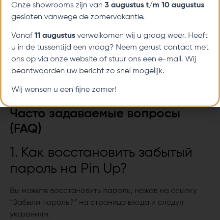
Onze showrooms zijn van
3 augustus t/m 10 augustus
Вход на сайт Pin Up и использование его услуг – это
gesloten vanwege de zomervakantie.
отличный способ насладиться азартными играми и
спортивными ставками. Платформа предлагает
Vanaf
11 augustus
verwelkomen wij u graag weer. Heeft
разнообразные функции, которые поддерживают
u in de tussentijd een vraag? Neem gerust contact met
игроков на всех этапах их игрового пути. Не
ons op via onze website of stuur ons een e-mail. Wij
забывайте о возможностях, которые предлагает Pin
beantwoorden uw bericht zo snel mogelijk.
Up, и используйте их для получения максимального
Wij wensen u een fijne zomer!
удовольствия от игры.
Часто задаваемые вопросы
(FAQ)
1. Как восстановить забытый
пароль на Pin Up?
Вы можете восстановить пароль, нажав на ссылку
“Забыли пароль?” на странице входа и следуя
указаниям.