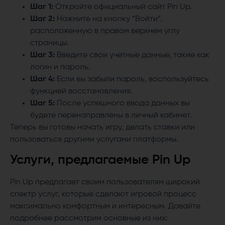
Шаг 1:
Откройте официальный сайт Pin Up.
Шаг 2:
Нажмите на кнопку “Войти”,
расположенную в правом верхнем углу
страницы.
Шаг 3:
Введите свои учетные данные, такие как
логин и пароль.
Шаг 4:
Если вы забыли пароль, воспользуйтесь
функцией восстановления.
Шаг 5:
После успешного ввода данных вы
будете перенаправлены в личный кабинет.
Теперь вы готовы начать игру, делать ставки или
пользоваться другими услугами платформы.
Услуги, предлагаемые Pin Up
Pin Up предлагает своим пользователям широкий
спектр услуг, которые сделают игровой процесс
максимально комфортным и интересным. Давайте
подробнее рассмотрим основные из них: