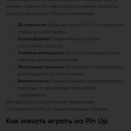
онлайн-казино. Вот несколько основных аспектов,
на которые следует обратить внимание:
Доступность:
Игры доступны 24/7, что позволяет
играть в любое время.
Разнообразие:
Широкий выбор игр и
спортивных событий.
Учебные материалы:
Доступ к руководствам и
советам для новых игроков.
Регулярные турниры:
Возможность участвовать
в конкурсах и получать призы.
Безопасность:
Защита данных пользователей с
помощью современных технологий
шифрования.
Эти факторы способствуют увеличению
популярности Pin Up среди азартных игроков.
Как начать играть на Pin Up