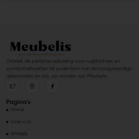
Ontdek de perfecte oplossing voor rugklachten en
comfortbehoeften bij ouderdom met de hoogwaardige
relaxstoelen en sta-op-stoelen van Meubelis.
Pagina's
Home
Over ons
Winkels