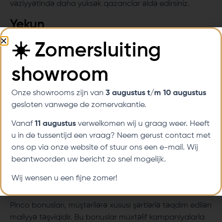
vəziyyətində daha yüksək qazanclar əldə edirsiniz.
Yekun
☀️ Zomersluiting
Pinco bonuslarından effektiv istifadə etmək üçün şərtləri
yaxşı anlamaq, bonus hesabınızı düzgün idarə etmək,
showroom
kampaniyaları izləmək və bonusları kollektiv şəkildə
istifadə etmək vacibdir. Bu sadə amma təsirli üsulları
Onze showrooms zijn van
3 augustus t/m 10 augustus
həyata keçirərək, bonuslardan azami dərəcədə
gesloten vanwege de zomervakantie.
faydalana bilərsiniz. Hər bir müştəri, bonusların necə
işlədiyini və onlardan necə istifadə edəcəyini bildikdə
Vanaf
11 augustus
verwelkomen wij u graag weer. Heeft
müvəffəqiyyətli bir təcrübə əldə edəcəkdir. Bu yazı ilə öz
u in de tussentijd een vraag? Neem gerust contact met
bonuslarınıza daha çox dəyər qatacağınızı ümid edirik.
ons op via onze website of stuur ons een e-mail. Wij
beantwoorden uw bericht zo snel mogelijk.
Tez-tez verilən suallar (FAQ)
Wij wensen u een fijne zomer!
1. Pinco bonusları nədir?
Pinco bonusları, müştərilərə xüsusi şərtlərlə təqdim edilən
maliyyə təşviqidir. Bu bonuslar müxtəlif kampaniyalarla