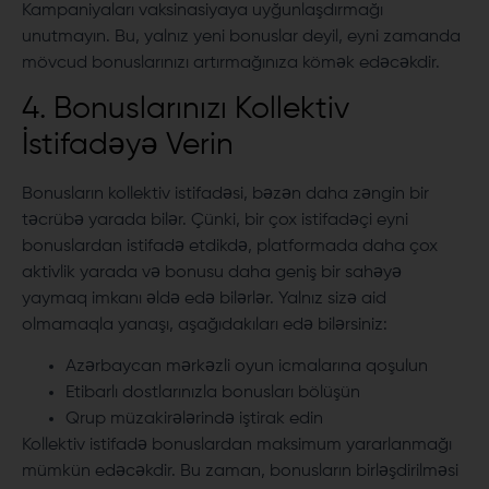
Kampaniyaları vaksinasiyaya uyğunlaşdırmağı
unutmayın. Bu, yalnız yeni bonuslar deyil, eyni zamanda
mövcud bonuslarınızı artırmağınıza kömək edəcəkdir.
4. Bonuslarınızı Kollektiv
İstifadəyə Verin
Bonusların kollektiv istifadəsi, bəzən daha zəngin bir
təcrübə yarada bilər. Çünki, bir çox istifadəçi eyni
bonuslardan istifadə etdikdə, platformada daha çox
aktivlik yarada və bonusu daha geniş bir sahəyə
yaymaq imkanı əldə edə bilərlər. Yalnız sizə aid
olmamaqla yanaşı, aşağıdakıları edə bilərsiniz:
Azərbaycan mərkəzli oyun icmalarına qoşulun
Etibarlı dostlarınızla bonusları bölüşün
Qrup müzakirələrində iştirak edin
Kollektiv istifadə bonuslardan maksimum yararlanmağı
mümkün edəcəkdir. Bu zaman, bonusların birləşdirilməsi