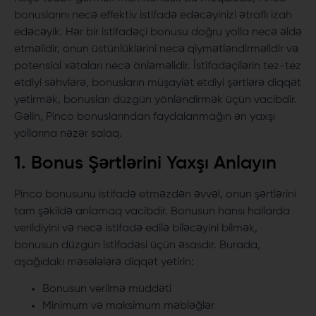
bonuslarını necə effektiv istifadə edəcəyinizi ətraflı izah
edəcəyik. Hər bir istifadəçi bonusu doğru yolla necə əldə
etməlidir, onun üstünlüklərini necə qiymətləndirməlidir və
potensial xətaları necə önləməlidir. İstifadəçilərin tez-tez
etdiyi səhvlərə, bonusların müşayiət etdiyi şərtlərə diqqət
yetirmək, bonusları düzgün yönləndirmək üçün vacibdir.
Gəlin, Pinco bonuslarından faydalanmağın ən yaxşı
yollarına nəzər salaq.
1. Bonus Şərtlərini Yaxşı Anlayın
Pinco bonusunu istifadə etməzdən əvvəl, onun şərtlərini
tam şəkildə anlamaq vacibdir. Bonusun hansı hallarda
verildiyini və necə istifadə edilə biləcəyini bilmək,
bonusun düzgün istifadəsi üçün əsasdır. Burada,
aşağıdakı məsələlərə diqqət yetirin:
Bonusun verilmə müddəti
Minimum və maksimum məbləğlər