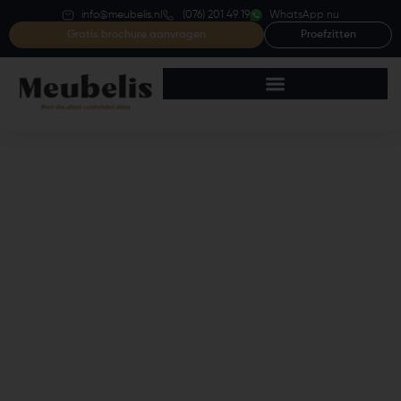
info@meubelis.nl
(076) 201 49 19
WhatsApp nu
Gratis brochure aanvragen
Proefzitten