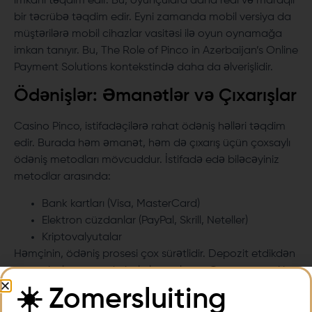
imkanı təqdim edir. Bu, oyunçulara daha real və maraqlı
bir təcrübə təqdim edir. Eyni zamanda mobil versiya da
müştərilərə mobil cihazlar vasitəsi ilə oyun oynamağa
imkan tanıyır. Bu, The Role of Pinco in Azerbaijan’s Online
Payment Solutions kontekstində daha da əlverişlidir.
Ödənişlər: Əmanətlər və Çıxarışlar
Casino Pinco, istifadəçilərə rahat ödəniş həlləri təqdim
edir. Burada həm əmanət, həm də çıxarış üçün çoxsaylı
ödəniş metodları mövcuddur. İstifadə edə biləcəyiniz
metodlar arasında:
Bank kartları (Visa, MasterCard)
Elektron cüzdanlar (PayPal, Skrill, Neteller)
Kriptovalyutalar
Həmçinin, ödəniş prosesi çox sürətlidir. Depozit etdikdən
sonra, balansınıza dərhal əlavə olunur. Çıxarış prosesi isə
istifadəçinin kimliyini təsdiqlədikdən sonra baş verir. Bu,
☀️ Zomersluiting
hesabın təhlükəsizliyini artırır. Casino Pinco-nun müasir