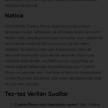
Azerbaijan’s Online Payment Solutions üzrə bu kazino
üstünlük təmin edir.
Nəticə
Ümumilikdə, Casino Pinco, Azərbaycanda onlayn
qimarda müasir, təhlükəsiz və istifadəçi dostu bir mühit
təqdim edir. Qeydiyyat prosesi, bonuslar, oyun seçimi və
təhlükəsizlik tədbirləri ilə oyunçuların gözləntilərini
üstələyir. Bu kazino, həm yeni başlayanlar, həm də
təcrübəli oyunçular üçün əla bir seçimdir. Daha çox
mükafat əldə etmək, müxtəlif oyunlar oynamaq və
rahat ödəniş həllərindən faydalanmaq üçün Casino
Pinco-nu seçmək olar. The Role of Pinco in Azerbaijan’s
Online Payment Solutions, sizin oyun təcrübənizdə ciddi
bir yan təsir yaradır.
Tez-tez Verilən Suallar
Casino Pinco-nun lisenziyası varmı?
Bəli, Casino