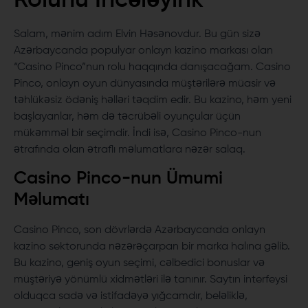
Rolunu İncələyirik
Salam, mənim adım Elvin Həsənovdur. Bu gün sizə
Azərbaycanda populyar onlayn kazino markası olan
“Casino Pinco”nun rolu haqqında danışacağam. Casino
Pinco, onlayn oyun dünyasında müştərilərə müasir və
təhlükəsiz ödəniş həlləri təqdim edir. Bu kazino, həm yeni
başlayanlar, həm də təcrübəli oyunçular üçün
mükəmməl bir seçimdir. İndi isə, Casino Pinco-nun
ətrafında olan ətraflı məlumatlara nəzər salaq.
Casino Pinco-nun Ümumi
Məlumatı
Casino Pinco, son dövrlərdə Azərbaycanda onlayn
kazino sektorunda nəzərəçarpan bir marka halına gəlib.
Bu kazino, geniş oyun seçimi, cəlbedici bonuslar və
müştəriyə yönümlü xidmətləri ilə tanınır. Saytın interfeysi
olduqca sadə və istifadəyə yığcamdır, beləliklə,