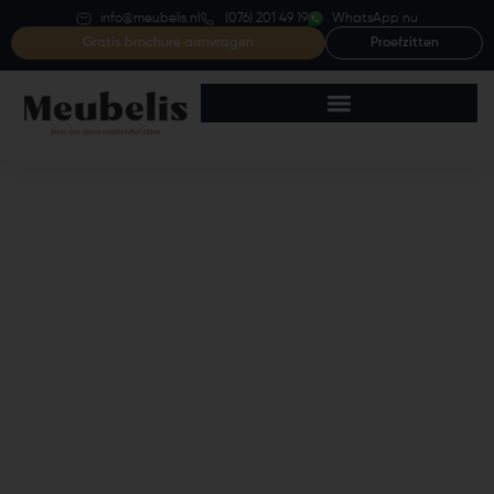
info@meubelis.nl
(076) 201 49 19
WhatsApp nu
Gratis brochure aanvragen
Proefzitten