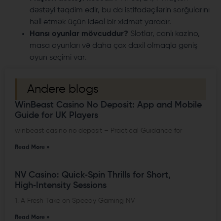
dəstəyi təqdim edir, bu da istifadəçilərin sorğularını
həll etmək üçün ideal bir xidmət yaradır.
Hansı oyunlar mövcuddur?
Slotlar, canlı kazino,
masa oyunları və daha çox daxil olmaqla geniş
oyun seçimi var.
Andere blogs
WinBeast Casino No Deposit: App and Mobile
Guide for UK Players
winbeast casino no deposit – Practical Guidance for
Read More »
NV Casino: Quick‑Spin Thrills for Short,
High‑Intensity Sessions
1. A Fresh Take on Speedy Gaming NV
Read More »