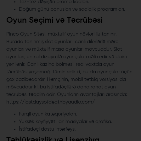
Tez-tez dəyişən promo kodları.
Doğum günü bonusları və sadiqlik proqramları.
Oyun Seçimi və Təcrübəsi
Pinco Oyun Sitesi, müxtəlif oyun növləri ilə tanınır.
Burada tanınmış slot oyunları, canlı dilerlərlə mərc
oyunları və müxtəlif masa oyunları mövcuddur. Slot
oyunları, unikal dizayn ilə oyunçuları cəlb edir və daim
yenilənir. Canlı kazino bölməsi, real vaxtda oyun
təcrübəsi yaşamağı təmin edir ki, bu da oyunçular üçün
çox cazibədardır. Həmçinin, mobil tətbiq versiyası da
mövcuddur ki, bu istifadəçilərə daha rahat oyun
təcrübəsi təqdim edir. Oyunların avantajları arasında:
https://lastdaysofdeathbyaudio.com/
Fərqli oyun kateqoriyaları.
Yüksək keyfiyyətli animasiyalar və qrafika.
İstifadəçi dostu interfeys.
Təhlükəsizlik və Lisenziya