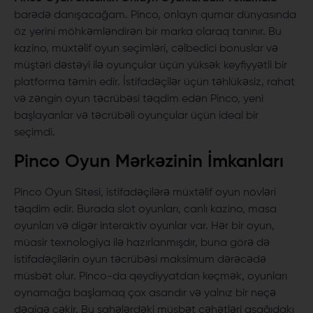
barədə danışacağam. Pinco, onlayn qumar dünyasında
öz yerini möhkəmləndirən bir marka olaraq tanınır. Bu
kazino, müxtəlif oyun seçimləri, cəlbedici bonuslar və
müştəri dəstəyi ilə oyunçular üçün yüksək keyfiyyətli bir
platforma təmin edir. İstifadəçilər üçün təhlükəsiz, rahat
və zəngin oyun təcrübəsi təqdim edən Pinco, yeni
başlayanlar və təcrübəli oyunçular üçün ideal bir
seçimdi.
Pinco Oyun Mərkəzinin İmkanları
Pinco Oyun Sitesi, istifadəçilərə müxtəlif oyun növləri
təqdim edir. Burada slot oyunları, canlı kazino, masa
oyunları və digər interaktiv oyunlar var. Hər bir oyun,
müasir texnologiya ilə hazırlanmışdır, buna görə də
istifadəçilərin oyun təcrübəsi maksimum dərəcədə
müsbət olur. Pinco-da qeydiyyatdan keçmək, oyunları
oynamağa başlamaq çox asandır və yalnız bir neçə
dəqiqə çəkir. Bu sahələrdəki müsbət cəhətləri aşağıdakı