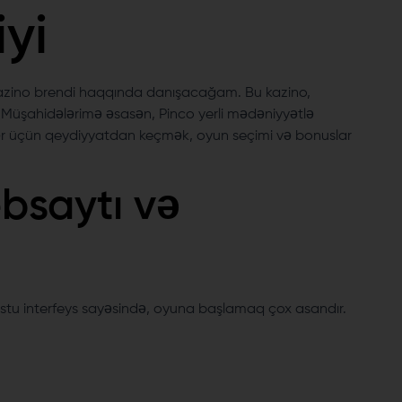
iyi
kazino brendi haqqında danışacağam. Bu kazino,
 Müşahidələrimə əsasən, Pinco yerli mədəniyyətlə
çilər üçün qeydiyyatdan keçmək, oyun seçimi və bonuslar
bsaytı və
dostu interfeys sayəsində, oyuna başlamaq çox asandır.