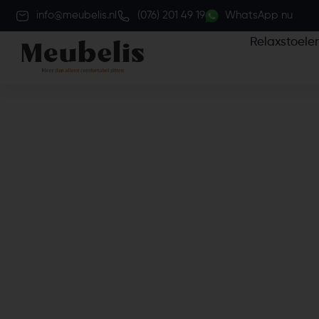
info@meubelis.nl
(076) 201 49 19
WhatsApp nu
Relaxstoele