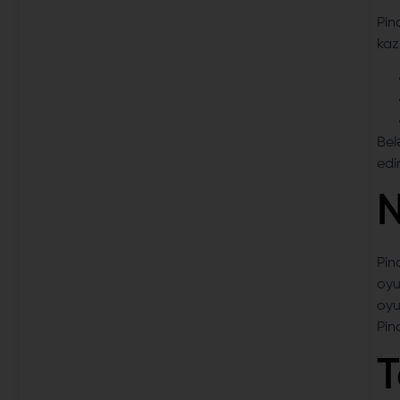
Pin
kaz
Bel
edi
N
Pin
oyu
oyu
Pin
T