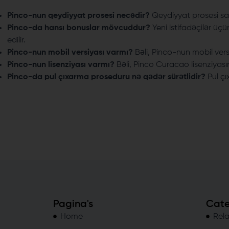
Pinco-nun qeydiyyat prosesi necədir?
Qeydiyyat prosesi sa
Pinco-da hansı bonuslar mövcuddur?
Yeni istifadəçilər üçü
edilir.
Pinco-nun mobil versiyası varmı?
Bəli, Pinco-nun mobil vers
Pinco-nun lisenziyası varmı?
Bəli, Pinco Curacao lisenziyasın
Pinco-da pul çıxarma proseduru nə qədər sürətlidir?
Pul çı
Pagina's
Cate
Home
Rela