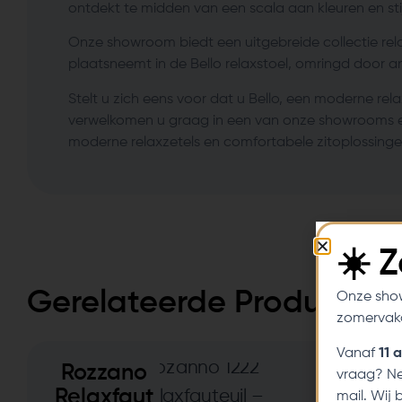
ontdekt te midden van een scala aan kleuren en st
Onze showroom biedt een uitgebreide collectie rela
plaatsneemt in de Bello relaxstoel, omringd door a
Stelt u zich eens voor dat u Bello, een moderne r
verwelkomen u graag in een van onze showrooms en
moderne relaxzetels en comfortabele zitoplossinge
☀️ 
Gerelateerde Producten
Onze sho
zomervaka
Vanaf
11 
Rozzano
vraag? Ne
Relaxfaut
mail. Wij