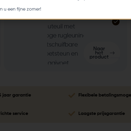
euil
n u een fijne zomer!
Naar
het
product
5 jaar garantie
Flexibele betalingsmoge
ichte service
Laagste prijsgarantie