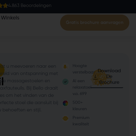
4.8
63 Beoordelingen
Winkels
Gratis brochure aanvragen
Hoogte
at u meevoeren naar een
Download
verstelbaar
reld van ontspanning met
De
l
ze massagestoelen en
Al een
Brochure
relaxstoel
laxfauteuils. Bij Bello draait
v.a. 699
les om het vinden van de
rfecte stoel die aansluit bij
500+
kleuren
 behoeften en stijl.
Premium
kwaliteit