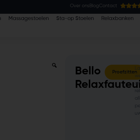
Over ons
Blog
Contact
n
Massagestoelen
Sta-op Stoelen
Relaxbanken
Bello
La
Proefzitten
we
Relaxfauteui
on
re
al
pe
uw