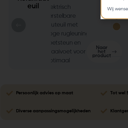
euil
Wij wense
Naar
het
product
Persoonlijk advies op maat
Tot wel 
Diverse aanpassingsmogelijkheden
Klantger