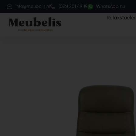
info@meubelis.nl
(076) 201 49 19
WhatsApp nu
Relaxstoele