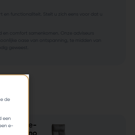
n functionaliteit. Stelt u zich eens voor dat u
heid en comfort samenkomen. Onze adviseurs
oonlijke oase van ontspanning, te midden van
udig geweest.
e de
d een
Rome-
een e-
Marino