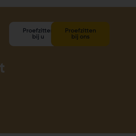
Proefzitten
Proefzitten
bij u
bij ons
t