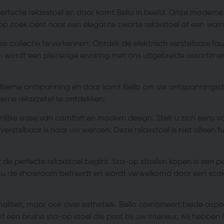
erfecte relaxstoel en daar komt Bello in beeld. Onze moderne r
p zoek bent naar een elegante zwarte relaxstoel of een warme
collectie te verkennen. Ontdek de elektrisch verstelbare faut
wordt een plezierige ervaring met ons uitgebreide assortiment
 ultieme ontspanning en daar komt Bello om uw ontspanningsd
rne relaxzetel te ontdekken.
oonlijke oase van comfort en modern design. Stelt u zich eens v
h verstelbaar is naar uw wensen. Deze relaxstoel is niet alleen 
 perfecte relaxstoel begint. Sta-op stoelen kopen is een per
r dat u de showroom betreedt en wordt verwelkomd door een sca
naliteit, maar ook over esthetiek. Bello combineert beide asp
een bruine sta-op stoel die past bij uw interieur, wij hebben h