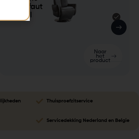
Relaxfaut
euil
Naar
het
product
lijkheden
Thuisproefzitservice
Servicedekking Nederland en Belgie