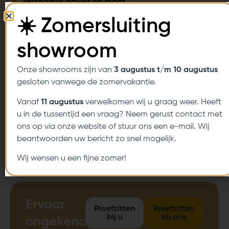
Persoonlijk advies op maat
☀️ Zomersluiting
Tot wel 5 jaar garantie
showroom
Flexibele betalingsmogelijkheden
Thuisproefzitservice
Onze showrooms zijn van
3 augustus t/m 10 augustus
gesloten vanwege de zomervakantie.
Diverse aanpassingsmogelijkheden
Vanaf
11 augustus
verwelkomen wij u graag weer. Heeft
u in de tussentijd een vraag? Neem gerust contact met
Klantgerichte service
ons op via onze website of stuur ons een e-mail. Wij
Laagste prijsgarantie
beantwoorden uw bericht zo snel mogelijk.
Wij wensen u een fijne zomer!
Servicedekking Nederland en Belgie
Ervaar
Proefzitten
Proefzitten
bij u
bij ons
ongekende