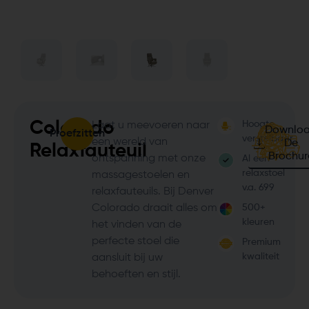
Colorado
Hoogte
Laat u meevoeren naar
Downlo
Proefzitten
verstelbaar
een wereld van
De
Relaxfauteuil
Brochur
ontspanning met onze
Al een
relaxstoel
massagestoelen en
v.a. 699
relaxfauteuils. Bij Denver
Colorado draait alles om
500+
kleuren
het vinden van de
perfecte stoel die
Premium
kwaliteit
aansluit bij uw
behoeften en stijl.