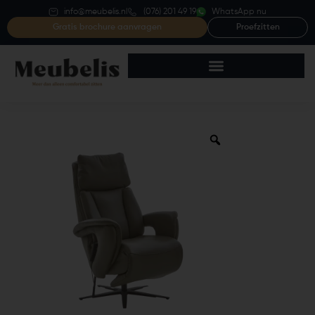
info@meubelis.nl
(076) 201 49 19
WhatsApp nu
Gratis brochure aanvragen
Proefzitten