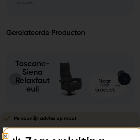
geweest.
Gerelateerde Producten
Toscane-
Siena
Relaxfaut
Naar
het
euil
product
Persoonlijk advies op maat
Tot wel 5 jaar garantie