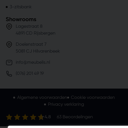
3-zitsbank
Showrooms
Lagestraat 8
4891 CD Rijsbergen
Doelenstraat 7
5081 CJ Hilvarenbeek
info@meubelis.nl
(076) 201 49 19
Algemene voorwaarden
Cookie voorwaarden
Privacy verklaring
4.8
63
Beoordelingen