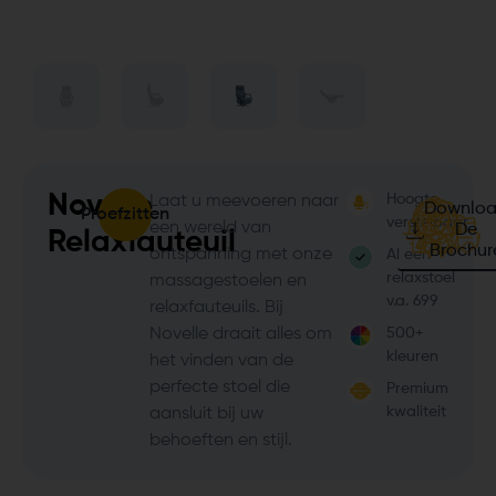
Novelle
Hoogte
Laat u meevoeren naar
Downlo
Proefzitten
verstelbaar
een wereld van
De
Relaxfauteuil
Brochur
ontspanning met onze
Al een
relaxstoel
massagestoelen en
v.a. 699
relaxfauteuils. Bij
Novelle draait alles om
500+
kleuren
het vinden van de
perfecte stoel die
Premium
kwaliteit
aansluit bij uw
behoeften en stijl.