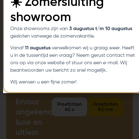
☀️ Zomersluiting
Flexibele betalingsmogelijkheden
showroom
Thuisproefzitservice
Onze showrooms zijn van
3 augustus t/m 10 augustus
Diverse aanpassingsmogelijkheden
gesloten vanwege de zomervakantie.
Klantgerichte service
Vanaf
11 augustus
verwelkomen wij u graag weer. Heeft
u in de tussentijd een vraag? Neem gerust contact met
Laagste prijsgarantie
ons op via onze website of stuur ons een e-mail. Wij
beantwoorden uw bericht zo snel mogelijk.
Servicedekking Nederland en Belgie
Wij wensen u een fijne zomer!
Ervaar
Proefzitten
Proefzitten
bij u
bij ons
ongekende
luxe en
ultiem