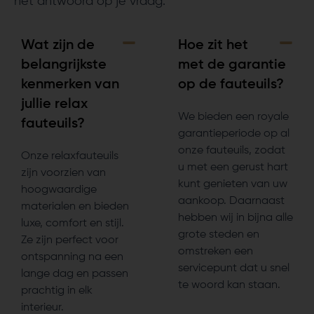
het antwoord op je vraag.
Wat zijn de
Hoe zit het
belangrijkste
met de garantie
kenmerken van
op de fauteuils?
jullie relax
We bieden een royale
fauteuils?
garantieperiode op al
onze fauteuils, zodat
Onze relaxfauteuils
u met een gerust hart
zijn voorzien van
kunt genieten van uw
hoogwaardige
aankoop. Daarnaast
materialen en bieden
hebben wij in bijna alle
luxe, comfort en stijl.
grote steden en
Ze zijn perfect voor
omstreken een
ontspanning na een
servicepunt dat u snel
lange dag en passen
te woord kan staan.
prachtig in elk
interieur.