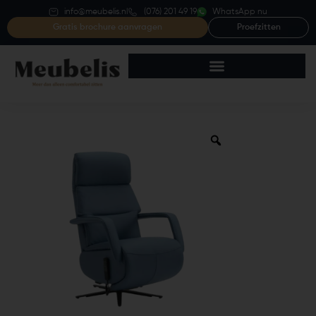
info@meubelis.nl
(076) 201 49 19
WhatsApp nu
Gratis brochure aanvragen
Proefzitten