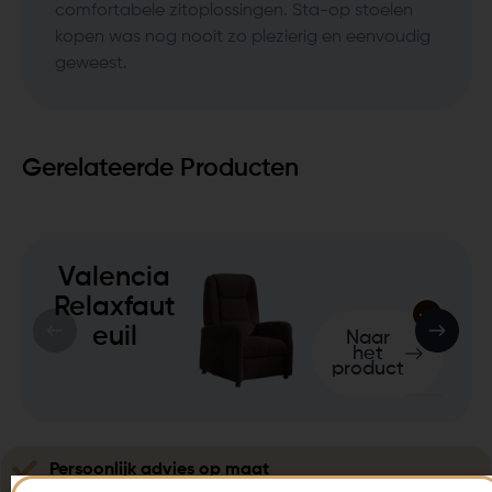
comfortabele zitoplossingen. Sta-op stoelen
kopen was nog nooit zo plezierig en eenvoudig
geweest.
Gerelateerde Producten
Valencia
Relaxfaut
euil
Naar
het
product
Persoonlijk advies op maat