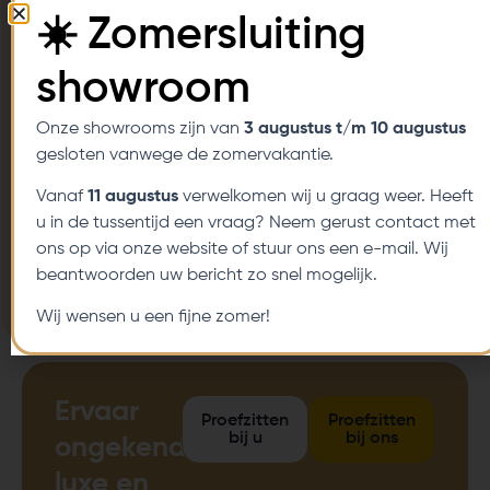
☀️ Zomersluiting
Tot wel 5 jaar garantie
Flexibele betalingsmogelijkheden
showroom
Thuisproefzitservice
Onze showrooms zijn van
3 augustus t/m 10 augustus
gesloten vanwege de zomervakantie.
Diverse aanpassingsmogelijkheden
Vanaf
11 augustus
verwelkomen wij u graag weer. Heeft
Klantgerichte service
u in de tussentijd een vraag? Neem gerust contact met
ons op via onze website of stuur ons een e-mail. Wij
Laagste prijsgarantie
beantwoorden uw bericht zo snel mogelijk.
Servicedekking Nederland en Belgie
Wij wensen u een fijne zomer!
Ervaar
Proefzitten
Proefzitten
bij u
bij ons
ongekende
luxe en