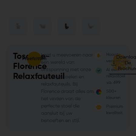
Toscane-
Hoogte
Laat u meevoeren naar
Downlo
Proefzitten
verstelbaar
een wereld van
De
Florence
Brochur
ontspanning met onze
Al een
Relaxfauteuil
relaxstoel
massagestoelen en
v.a. 699
relaxfauteuils. Bij
Florence draait alles om
500+
kleuren
het vinden van de
perfecte stoel die
Premium
kwaliteit
aansluit bij uw
behoeften en stijl.