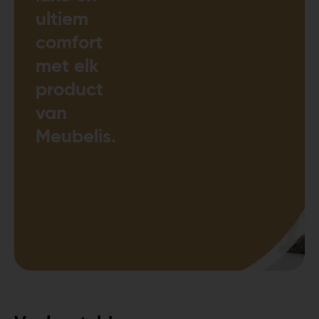
ultiem
comfort
met elk
product
van
Meubelis.