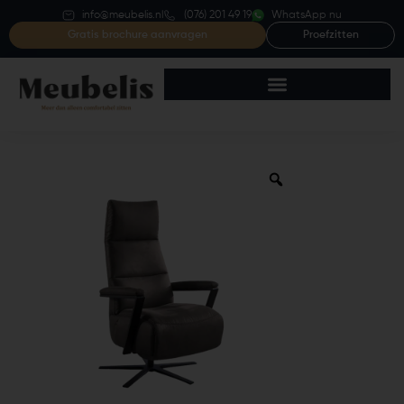
info@meubelis.nl
(076) 201 49 19
WhatsApp nu
Gratis brochure aanvragen
Proefzitten