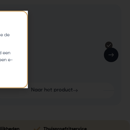
e de
d een
een e-
Naar het product
lijkheden
Thuisproefzitservice