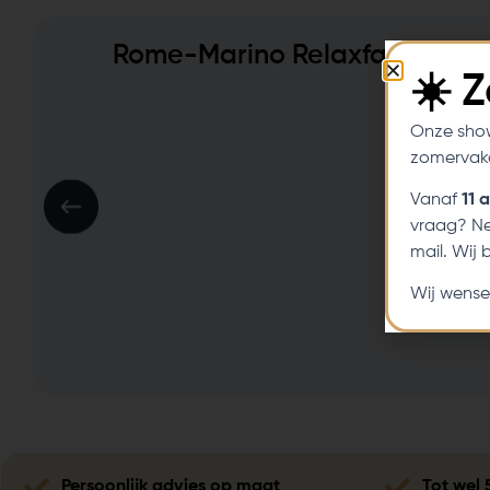
Rome-Marino Relaxfauteuil
☀️ 
Onze sho
zomervaka
Vanaf
11 
vraag? Ne
mail. Wij
Wij wense
Persoonlijk advies op maat
Tot wel 