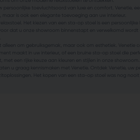
rooms om onze moderne relaxstoelen te ontdekken.
persoonlijke toevluchtsoord van luxe en comfort. Venetie, een st
it, maar is ook een elegante toevoeging aan uw interieur.
laxstoel. Het kiezen van een sta-op stoel is een persoonlijke
 voor dat u onze showroom binnenstapt en verwelkomd wordt d
.
iet alleen om gebruiksgemak, maar ook om esthetiek. Venetie 
nt maakt in uw interieur, of een bruine sta-op stoel die perfec
t, met een rijke keuze aan kleuren en stijlen in onze showroom.
aten u graag kennismaken met Venetie. Ontdek Venetie, uw per
toplossingen. Het kopen van een sta-op stoel was nog nooit 