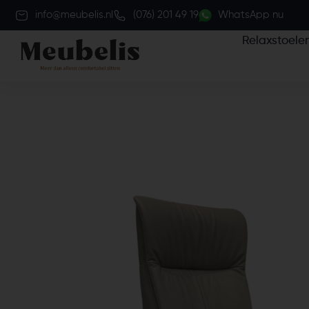
info@meubelis.nl
(076) 201 49 19
WhatsApp nu
Relaxstoele