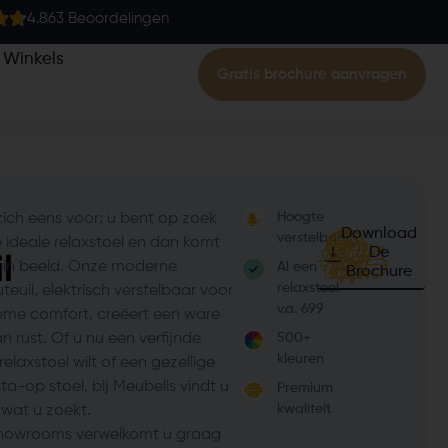
4.8
63 Beoordelingen
Winkels
Gratis brochure aanvragen
Hoogte
 zich eens voor: u bent op zoek
Download
verstelbaar
 ideale relaxstoel en dan komt
De
l
 in beeld. Onze moderne
Al een
Brochure
relaxstoel
teuil, elektrisch verstelbaar voor
v.a. 699
ieme comfort, creëert een ware
n rust. Of u nu een verfijnde
500+
kleuren
relaxstoel wilt of een gezellige
sta-op stoel, bij Meubelis vindt u
Premium
kwaliteit
 wat u zoekt.
howrooms verwelkomt u graag