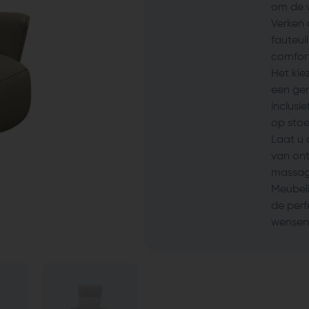
om de v
Verken 
fauteui
comfort
Het kie
een ge
inclusi
op stoe
Laat u 
van on
massage
Meubeli
de perf
wensen e