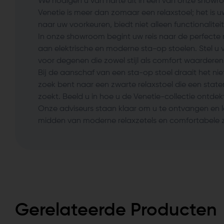
We nodigen u van harte uit in een van onze show
Venetie is meer dan zomaar een relaxstoel; het is uw 
naar uw voorkeuren, biedt niet alleen functionalite
In onze showroom begint uw reis naar de perfecte re
aan elektrische en moderne sta-op stoelen. Stel u
voor degenen die zowel stijl als comfort waarderen
Bij de aanschaf van een sta-op stoel draait het n
zoek bent naar een zwarte relaxstoel die een stateme
zoekt. Beeld u in hoe u de Venetie-collectie ontdek
Onze adviseurs staan klaar om u te ontvangen en l
midden van moderne relaxzetels en comfortabele zi
Gerelateerde Producten