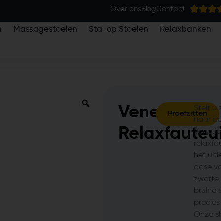
Over ons
Blog
Contact
n
Massagestoelen
Sta-op Stoelen
Relaxbanken
Venetie
Stelt u
Proefzitten
naar de
Relaxfauteui
Venetie
relaxfau
het ult
oase va
zwarte 
bruine 
precies
Onze s