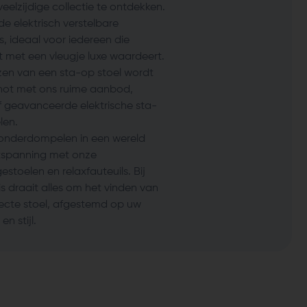
eelzijdige collectie te ontdekken.
de elektrisch verstelbare
ls, ideaal voor iedereen die
 met een vleugje luxe waardeert.
zen van een sta-op stoel wordt
not met ons ruime aanbod,
ef geavanceerde elektrische sta-
len.
onderdompelen in een wereld
tspanning met onze
stoelen en relaxfauteuils. Bij
s draait alles om het vinden van
ecte stoel, afgestemd op uw
n stijl.