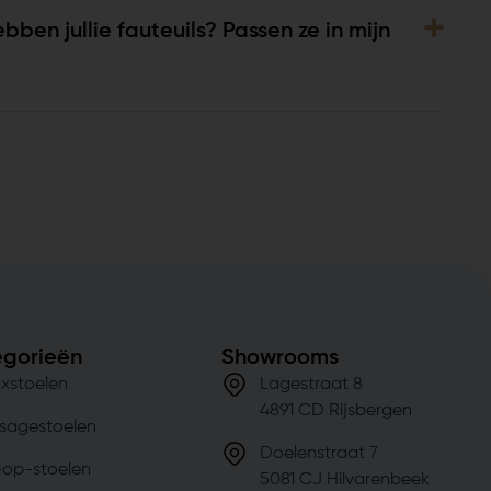
ben jullie fauteuils? Passen ze in mijn
gorieën
Showrooms
xstoelen
Lagestraat 8
4891 CD Rijsbergen
sagestoelen
Doelenstraat 7
-op-stoelen
5081 CJ Hilvarenbeek