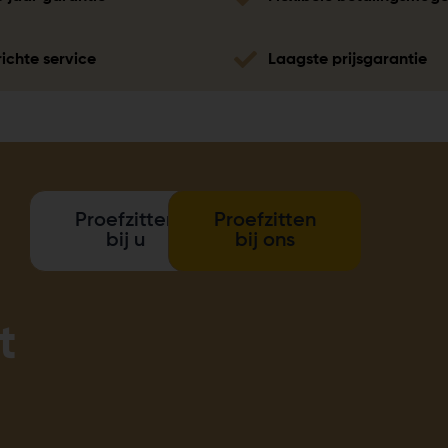
ichte service
Laagste prijsgarantie
Proefzitten
Proefzitten
bij u
bij ons
t