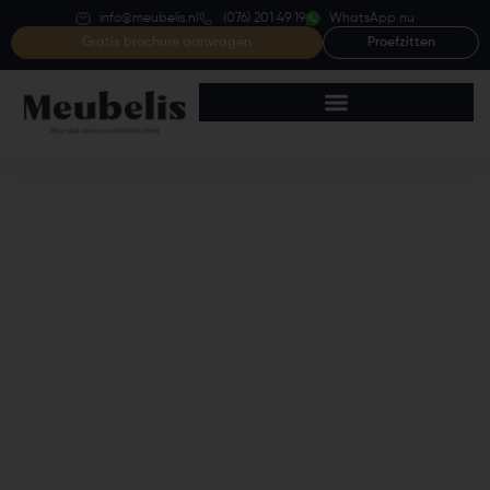
info@meubelis.nl
(076) 201 49 19
WhatsApp nu
Gratis brochure aanvragen
Proefzitten