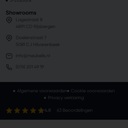
3-zitsbank
Showrooms
Lagestraat 8
4891 CD Rijsbergen
Doelenstraat 7
5081 CJ Hilvarenbeek
info@meubelis.nl
(076) 201 49 19
Algemene voorwaarden
Cookie voorwaarden
Privacy verklaring
4.8
63
Beoordelingen