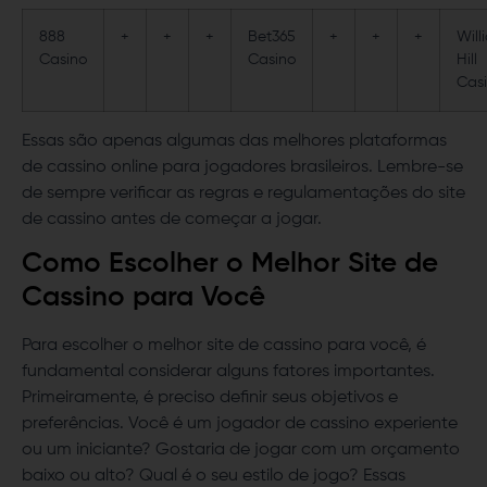
888
+
+
+
Bet365
+
+
+
Will
Casino
Casino
Hill
Cas
Essas são apenas algumas das melhores plataformas
de cassino online para jogadores brasileiros. Lembre-se
de sempre verificar as regras e regulamentações do site
de cassino antes de começar a jogar.
Como Escolher o Melhor Site de
Cassino para Você
Para escolher o melhor site de cassino para você, é
fundamental considerar alguns fatores importantes.
Primeiramente, é preciso definir seus objetivos e
preferências. Você é um jogador de cassino experiente
ou um iniciante? Gostaria de jogar com um orçamento
baixo ou alto? Qual é o seu estilo de jogo? Essas