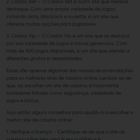
2. Casino Bet – O Casino Bet é outro site que merece
destaque. Com uma ampla variedade de jogos,
incluindo slots, blackjack e roulette, é um site que
oferece muitas opções para jogadores.
3. Casino Vip – O Casino Vip é um site que se destaca
por sua variedade de jogos e bônus generosos. Com
mais de 500 jogos disponíveis, é um site que atende a
diferentes gostos e necessidades.
Essas são apenas algumas das nossas recomendações
para os melhores sites de cassino online. Lembre-se de
que, ao escolher um site de cassino, é importante
considerar fatores como segurança, variedade de
jogos e bônus.
Aqui estão alguns conselhos para ajudá-lo a escolher o
melhor site de cassino online:
1. Verifique a licença – Certifique-se de que o site de
cassino online tem uma licença válida e é