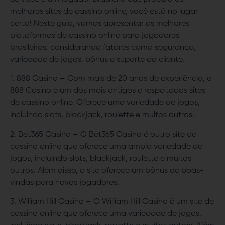
melhores sites de cassino online, você está no lugar
certo! Neste guia, vamos apresentar as melhores
plataformas de cassino online para jogadores
brasileiros, considerando fatores como segurança,
variedade de jogos, bônus e suporte ao cliente.
1. 888 Casino – Com mais de 20 anos de experiência, o
888 Casino é um dos mais antigos e respeitados sites
de cassino online. Oferece uma variedade de jogos,
incluindo slots, blackjack, roulette e muitos outros.
2. Bet365 Casino – O Bet365 Casino é outro site de
cassino online que oferece uma ampla variedade de
jogos, incluindo slots, blackjack, roulette e muitos
outros. Além disso, o site oferece um bônus de boas-
vindas para novos jogadores.
3. William Hill Casino – O William Hill Casino é um site de
cassino online que oferece uma variedade de jogos,