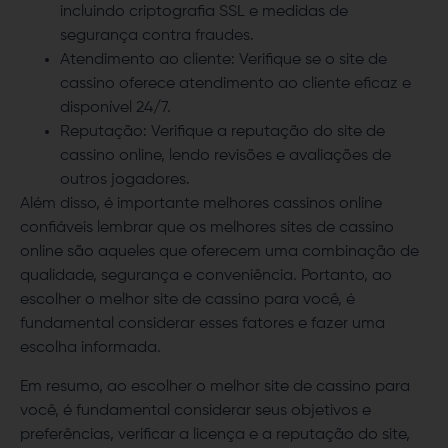
incluindo criptografia SSL e medidas de
segurança contra fraudes.
Atendimento ao cliente: Verifique se o site de
cassino oferece atendimento ao cliente eficaz e
disponível 24/7.
Reputação: Verifique a reputação do site de
cassino online, lendo revisões e avaliações de
outros jogadores.
Além disso, é importante
melhores cassinos online
confiáveis
lembrar que os melhores sites de cassino
online são aqueles que oferecem uma combinação de
qualidade, segurança e conveniência. Portanto, ao
escolher o melhor site de cassino para você, é
fundamental considerar esses fatores e fazer uma
escolha informada.
Em resumo, ao escolher o melhor site de cassino para
você, é fundamental considerar seus objetivos e
preferências, verificar a licença e a reputação do site,