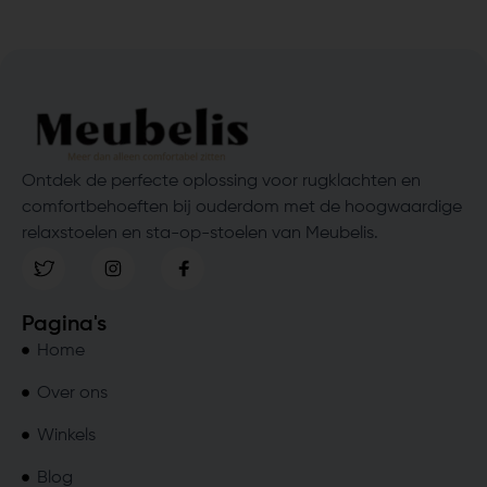
Ontdek de perfecte oplossing voor rugklachten en
comfortbehoeften bij ouderdom met de hoogwaardige
relaxstoelen en sta-op-stoelen van Meubelis.
Pagina's
Home
Over ons
Winkels
Blog