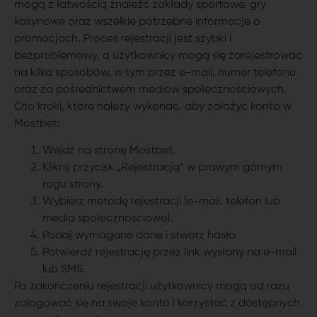
mogą z łatwością znaleźć zakłady sportowe, gry
kasynowe oraz wszelkie potrzebne informacje o
promocjach. Proces rejestracji jest szybki i
bezproblemowy, a użytkownicy mogą się zarejestrować
na kilka sposobów, w tym przez e-mail, numer telefonu
oraz za pośrednictwem mediów społecznościowych.
Oto kroki, które należy wykonać, aby założyć konto w
Mostbet:
Wejdź na stronę Mostbet.
Kliknij przycisk „Rejestracja” w prawym górnym
rogu strony.
Wybierz metodę rejestracji (e-mail, telefon lub
media społecznościowe).
Podaj wymagane dane i stwórz hasło.
Potwierdź rejestrację przez link wysłany na e-mail
lub SMS.
Po zakończeniu rejestracji użytkownicy mogą od razu
zalogować się na swoje konto i korzystać z dostępnych