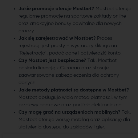
Jakie promocje oferuje Mostbet?
Mostbet oferuje
regularne promocje na sportowe zakłady online
oraz atrakcyjne bonusy powitalne dla nowych
graczy.
Jak się zarejestrować w Mostbet?
Proces
rejestracji jest prosty – wystarczy kliknąć na
‘Rejestracja’, podać dane i potwierdzić konto.
Czy Mostbet jest bezpieczne?
Tak, Mostbet
posiada licencję z Curacao oraz stosuje
zaawansowane zabezpieczenia dla ochrony
danych.
Jakie metody płatności są dostępne w Mostbet?
Mostbet obsługuje wiele metod płatności, w tym
przelewy bankowe oraz portfele elektroniczne.
Czy mogę grać na urządzeniach mobilnych?
Tak,
Mostbet oferuje wersję mobilną oraz aplikację dla
ułatwienia dostępu do zakładów i gier.