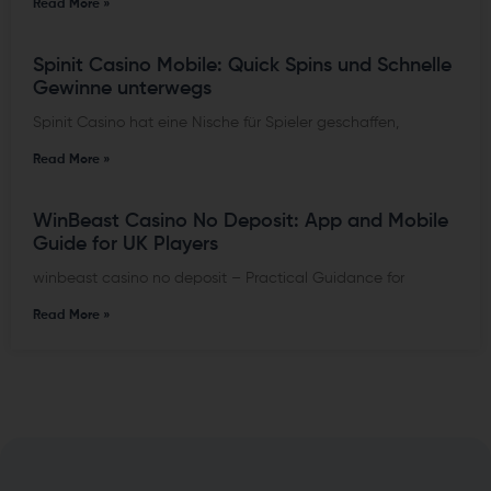
Read More »
Spinit Casino Mobile: Quick Spins und Schnelle
Gewinne unterwegs
Spinit Casino hat eine Nische für Spieler geschaffen,
Read More »
WinBeast Casino No Deposit: App and Mobile
Guide for UK Players
winbeast casino no deposit – Practical Guidance for
Read More »