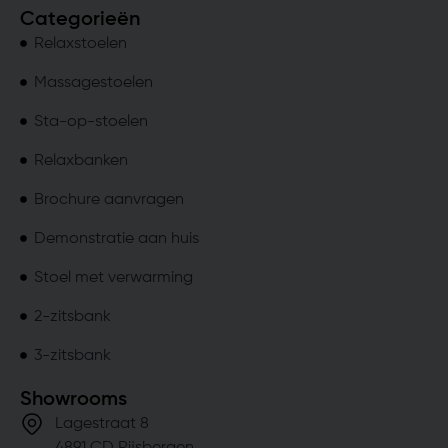
Categorieën
Relaxstoelen
Massagestoelen
Sta-op-stoelen
Relaxbanken
Brochure aanvragen
Demonstratie aan huis
Stoel met verwarming
2-zitsbank
3-zitsbank
Showrooms
Lagestraat 8
4891 CD Rijsbergen