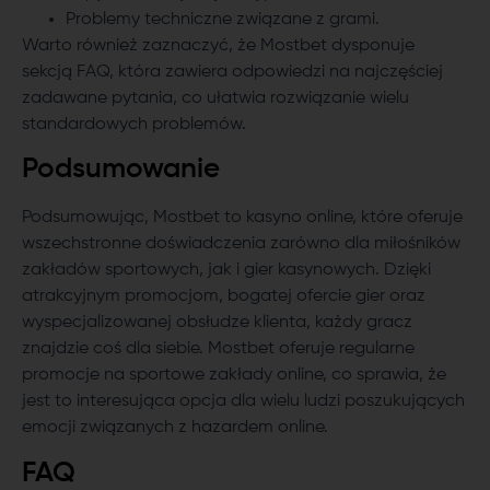
Problemy techniczne związane z grami.
Warto również zaznaczyć, że Mostbet dysponuje
sekcją FAQ, która zawiera odpowiedzi na najczęściej
zadawane pytania, co ułatwia rozwiązanie wielu
standardowych problemów.
Podsumowanie
Podsumowując, Mostbet to kasyno online, które oferuje
wszechstronne doświadczenia zarówno dla miłośników
zakładów sportowych, jak i gier kasynowych. Dzięki
atrakcyjnym promocjom, bogatej ofercie gier oraz
wyspecjalizowanej obsłudze klienta, każdy gracz
znajdzie coś dla siebie. Mostbet oferuje regularne
promocje na sportowe zakłady online, co sprawia, że
jest to interesująca opcja dla wielu ludzi poszukujących
emocji związanych z hazardem online.
FAQ