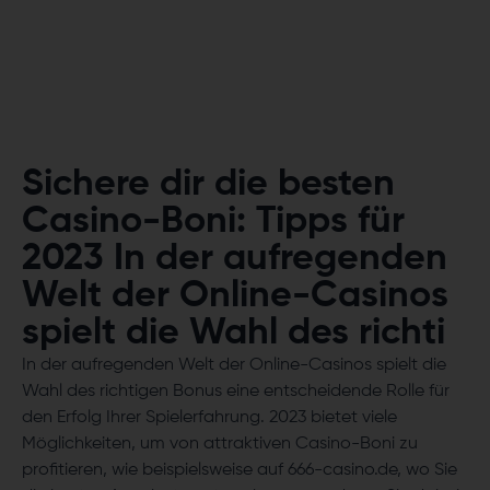
Sichere dir die besten
Casino-Boni: Tipps für
2023 In der aufregenden
Welt der Online-Casinos
spielt die Wahl des richti
In der aufregenden Welt der Online-Casinos spielt die
Wahl des richtigen Bonus eine entscheidende Rolle für
den Erfolg Ihrer Spielerfahrung. 2023 bietet viele
Möglichkeiten, um von attraktiven Casino-Boni zu
profitieren, wie beispielsweise auf
666-casino.de
, wo Sie