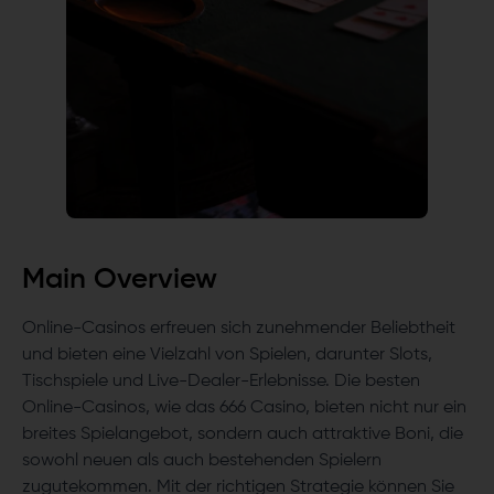
Main Overview
Online-Casinos erfreuen sich zunehmender Beliebtheit
und bieten eine Vielzahl von Spielen, darunter Slots,
Tischspiele und Live-Dealer-Erlebnisse. Die besten
Online-Casinos, wie das 666 Casino, bieten nicht nur ein
breites Spielangebot, sondern auch attraktive Boni, die
sowohl neuen als auch bestehenden Spielern
zugutekommen. Mit der richtigen Strategie können Sie