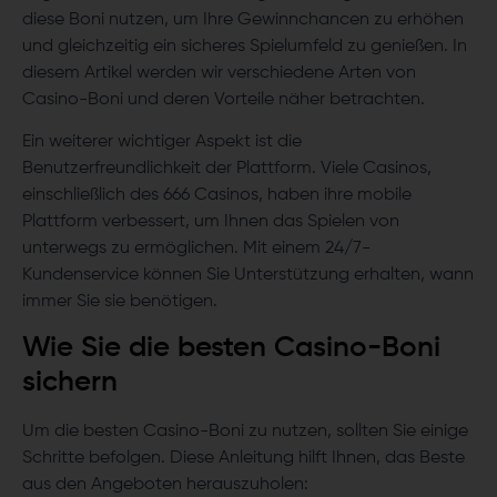
diese Boni nutzen, um Ihre Gewinnchancen zu erhöhen
und gleichzeitig ein sicheres Spielumfeld zu genießen. In
diesem Artikel werden wir verschiedene Arten von
Casino-Boni und deren Vorteile näher betrachten.
Ein weiterer wichtiger Aspekt ist die
Benutzerfreundlichkeit der Plattform. Viele Casinos,
einschließlich des 666 Casinos, haben ihre mobile
Plattform verbessert, um Ihnen das Spielen von
unterwegs zu ermöglichen. Mit einem 24/7-
Kundenservice können Sie Unterstützung erhalten, wann
immer Sie sie benötigen.
Wie Sie die besten Casino-Boni
sichern
Um die besten Casino-Boni zu nutzen, sollten Sie einige
Schritte befolgen. Diese Anleitung hilft Ihnen, das Beste
aus den Angeboten herauszuholen: