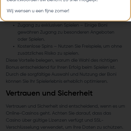
Verstärkte Gewinnmöglichkeiten – Mit
Wij wensen u een fijne zomer!
zusätzlichen Mitteln können Sie höhere Einsätze
platzieren.
Zugang zu exklusiven Spielen – Einige Boni
gewähren Zugang zu besonderen Angeboten
oder Spielen.
Kostenlose Spins – Nutzen Sie Freispiele, um ohne
zusätzliches Risiko zu spielen.
Diese Vorteile belegen, warum die Wahl des richtigen
Bonus entscheidend für Ihren Erfolg beim Spielen ist.
Durch die sorgfältige Auswahl und Nutzung der Boni
können Sie Ihr Spielerlebnis erheblich optimieren.
Vertrauen und Sicherheit
Vertrauen und Sicherheit sind entscheidend, wenn es um
Online-Casinos geht. Achten Sie darauf, dass das
Casino über gültige Lizenzen verfügt und SSL-
Verschlüsselung verwendet, um Ihre Daten zu schützen.