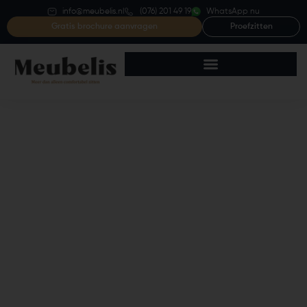
info@meubelis.nl
(076) 201 49 19
WhatsApp nu
Gratis brochure aanvragen
Proefzitten