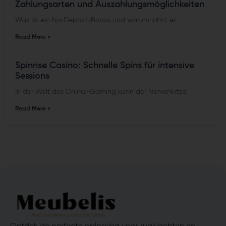
Zahlungsarten und Auszahlungsmöglichkeiten
Was ist ein No‑Deposit‑Bonus und warum lohnt er
Read More »
Spinrise Casino: Schnelle Spins für intensive
Sessions
In der Welt des Online-Gaming kann der Nervenkitzel
Read More »