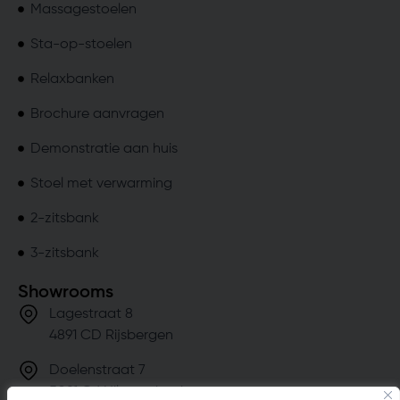
Massagestoelen
Sta-op-stoelen
Relaxbanken
Brochure aanvragen
Demonstratie aan huis
Stoel met verwarming
2-zitsbank
3-zitsbank
Showrooms
Lagestraat 8
4891 CD Rijsbergen
Doelenstraat 7
5081 CJ Hilvarenbeek