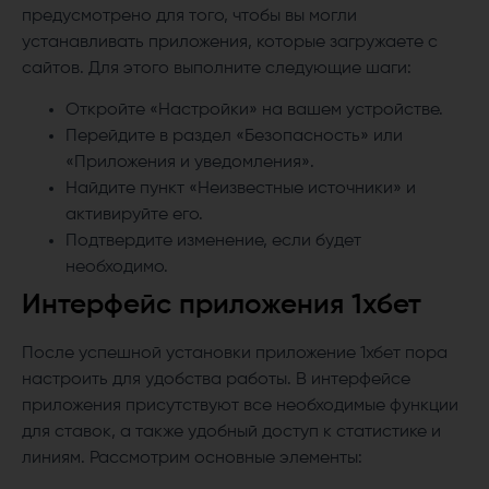
предусмотрено для того, чтобы вы могли
устанавливать приложения, которые загружаете с
сайтов. Для этого выполните следующие шаги:
Откройте «Настройки» на вашем устройстве.
Перейдите в раздел «Безопасность» или
«Приложения и уведомления».
Найдите пункт «Неизвестные источники» и
активируйте его.
Подтвердите изменение, если будет
необходимо.
Интерфейс приложения 1хбет
После успешной установки приложение 1хбет пора
настроить для удобства работы. В интерфейсе
приложения присутствуют все необходимые функции
для ставок, а также удобный доступ к статистике и
линиям. Рассмотрим основные элементы: