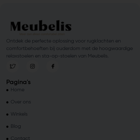
Ontdek de perfecte oplossing voor rugklachten en
comfortbehoeften bij ouderdom met de hoogwaardige
relaxstoelen en sta-op-stoelen van Meubelis.
Pagina's
Home
Over ons
Winkels
Blog
Contact