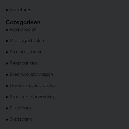
Vacatures
Categorieën
Relaxstoelen
Massagestoelen
Sta-op-stoelen
Relaxbanken
Brochure aanvragen
Demonstratie aan huis
Stoel met verwarming
2-zitsbank
3-zitsbank