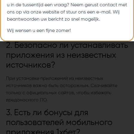
iOS?
u in de tussentijd een vraag? Neem gerust contact met
ons op via onze website of stuur ons een e-mail. Wij
Да, 1хбет также предоставляет приложение для
beantwoorden uw bericht zo snel mogelijk.
пользователей iOS, его можно скачать через App
Wij wensen u een fijne zomer!
Store или с официального сайта.
2. Безопасно ли устанавливать
приложения из неизвестных
источников?
При установке приложений из неизвестных
источников важно быть осторожным. Скачивайте
только с официальных сайтов, чтобы избежать
вредоносного ПО.
3. Есть ли бонусы для
пользователей мобильного
приложения 1хбет?